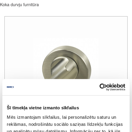
Koka durvju furnitūra
Šī tīmekļa vietne izmanto sīkfailus
Mēs izmantojam sīkfailus, lai personalizētu saturu un
reklāmas, nodrošinātu sociālo saziņas līdzekļu funkcijas
un analizētu mūsu datplūsmu. Informāciju par to, kā jūs