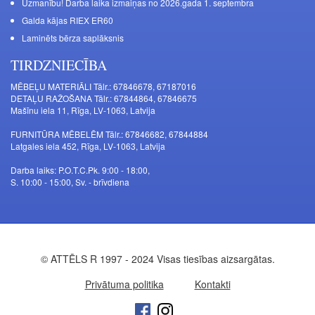
Uzmanību! Darba laika izmaiņas no 2026.gada 1. septembra
Galda kājas RIEX ER60
Laminēts bērza saplāksnis
TIRDZNIECĪBA
MĒBEĻU MATERIĀLI Tālr.: 67846678, 67187016
DETAĻU RAŽOŠANA Tālr.: 67844864, 67846675
Mašīnu iela 11, Rīga, LV-1063, Latvija
FURNITŪRA MĒBELĒM Tālr.: 67846682, 67844884
Latgales iela 452, Rīga, LV-1063, Latvija
Darba laiks: P.O.T.C.Pk. 9:00 - 18:00,
S. 10:00 - 15:00, Sv. - brīvdiena
© ATTĒLS R 1997 - 2024 Visas tiesības aizsargātas.
Privātuma politika
Kontakti