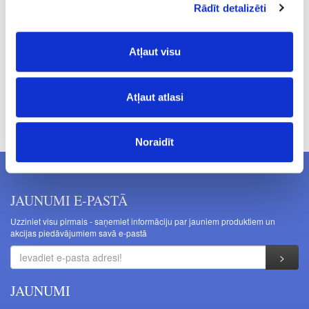
Rādīt detalizēti
20.34
Atļaut visu
Atļaut atlasi
Cenas norādītas bez PVN. Cenas var tikt mainītas bez iepriekšēja
brīdinājuma.
Noraidīt
JAUNUMI E-PASTĀ
Uzziniet visu pirmais - saņemiet informāciju par jauniem produktiem un
akcijas piedāvājumiem savā e-pastā
JAUNUMI