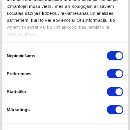
izmantojat mūsu vietni, mēs arī kopīgojam ar saviem
sociālās saziņas līdzekļu, reklamēšanas un analīzes
partneriem, kuri to var apvienot ar citu informāciju, ko
WC aizgrieznis TAVIRA / HELIX 200,
viņiem sniedzat vai ko viņi apkopo, kad lietojat viņu
8x8mm
pakalpojumus.
Piekrišanas
Uzdot jautājumu
Nepieciešams
izvēle
Nosūtīt saiti uz produktu
Drukāt
Preferences
Statistika
51-BD751113-41E
WC aizgrieznis TAVIRA / HELIX 200,
8x8mm
Mārketings
Komplekts
slīpēta metāla