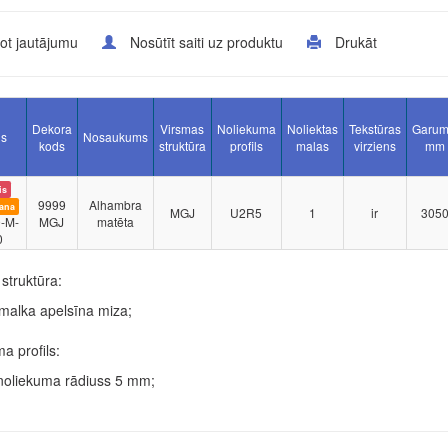
ot jautājumu
Nosūtīt saiti uz produktu
Drukāt
Dekora
Virsmas
Noliekuma
Noliektas
Tekstūras
Garum
ls
Nosaukums
kods
struktūra
profils
malas
virziens
mm
is
9999
Alhambra
ana
MGJ
U2R5
1
ir
305
-M-
MGJ
matēta
0
struktūra:
malka apelsīna miza;
a profils:
noliekuma rādiuss 5 mm;