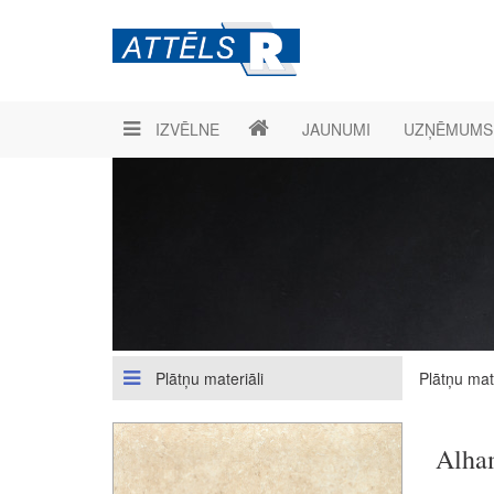
IZVĒLNE
JAUNUMI
UZŅĒMUMS
Plātņu materiāli
Plātņu mate
Alha