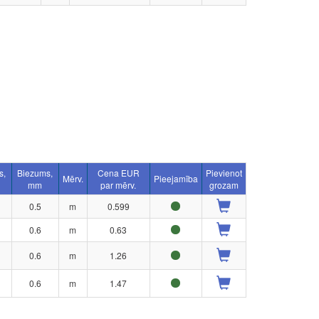
s,
Biezums,
Cena EUR
Pievienot
Mērv.
Pieejamība
mm
par mērv.
grozam
0.5
m
0.599
0.6
m
0.63
0.6
m
1.26
0.6
m
1.47