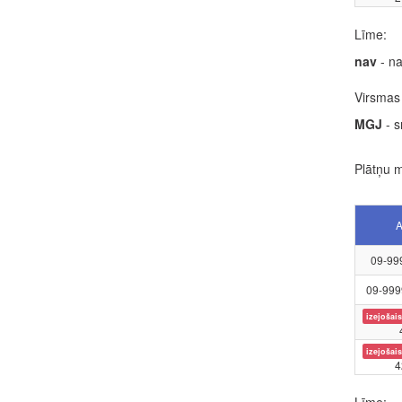
Līme:
nav
- na
Virsmas 
MGJ
- s
Plātņu m
A
09-99
09-999
izejošais
izejošais
4