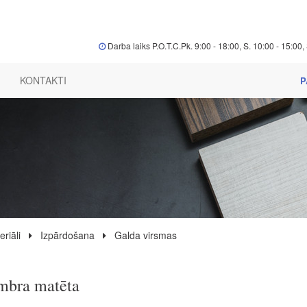
Darba laiks P.O.T.C.Pk. 9:00 - 18:00, S. 10:00 - 15:00, 
KONTAKTI
P
riāli
Izpārdošana
Galda virsmas
mbra matēta