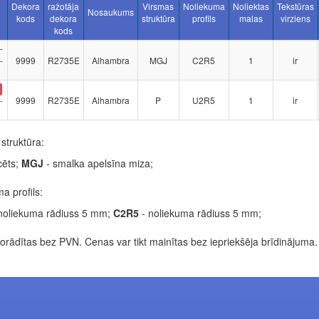
Dekora
ražotāja
Virsmas
Noliekuma
Noliektas
Tekstūras
Nosaukums
kods
dekora
struktūra
profils
malas
virziens
kods
-
-
9999
R2735E
Alhambra
MGJ
C2R5
1
ir
-
9999
R2735E
Alhambra
P
U2R5
1
ir
0
struktūra:
cēts;
MGJ
- smalka apelsīna miza;
a profils:
noliekuma rādiuss 5 mm;
C2R5
- noliekuma rādiuss 5 mm;
rādītas bez PVN. Cenas var tikt mainītas bez iepriekšēja brīdinājuma.