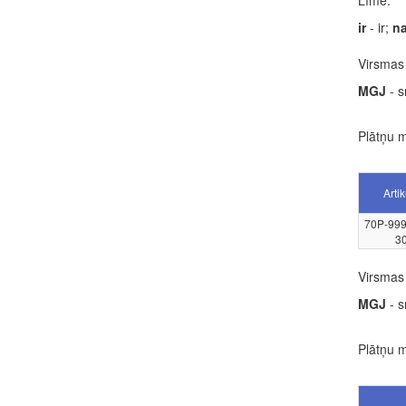
Līme:
ir
- ir;
n
Virsmas 
MGJ
- s
Plātņu m
Artik
70P-99
3
Virsmas 
MGJ
- s
Plātņu m