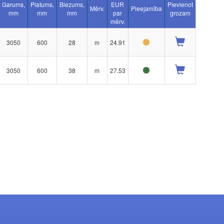
Garums,
Platums,
Biezums,
EUR
Pievienot
Mērv.
Pieejamība
mm
mm
mm
par
grozam
mērv.
3050
600
28
m
24.91
3050
600
38
m
27.53