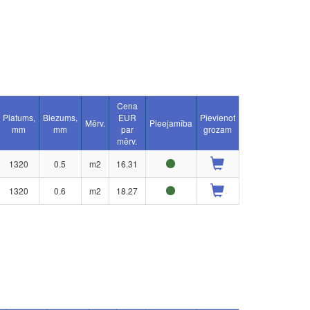
Cena
Platums,
Biezums,
EUR
Pievienot
Mērv.
Pieejamība
mm
mm
par
grozam
mērv.
1320
0.5
m2
16.31
1320
0.6
m2
18.27