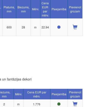
Cena
,
Platums,
Biezums,
EUR
Pievienot
Mērv.
Pieejamība
mm
mm
par
grozam
mērv.
600
28
m
22.94
 un fantāzijas dekori
iezums,
Cena EUR par
Pievienot
Mērv.
Pieejamība
mm
mērv.
grozam
2
m
1.776