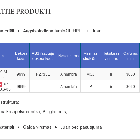
TĪTIE PRODUKTI
ateriāli
Augstspiediena lamināti (HPL)
Juan
Dekora
ABS ražotāja
Virsmas
Tekstūras
Garums,
uls
Nosaukums
kods
dekora kods
struktūra
virziens
mm
99-M-
9999
R2735E
Alhambra
MGJ
ir
3050
05
07-
s
9999
Alhambra
P
ir
3050
0.6-05
struktūra:
malka apelsīna miza;
P
- glancēts;
ateriāli
Galda virsmas
Juan pēc pasūtījuma