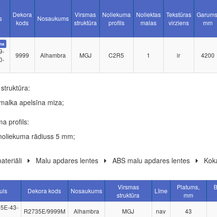
Dekora
Virsmas
Noliekuma
Noliektas
Tekstūras
Garums
s
Nosaukums
kods
struktūra
profils
malas
virziens
mm
ms
9-
9999
Alhambra
MGJ
C2R5
1
ir
4200
0-
struktūra:
malka apelsīna miza;
a profils:
noliekuma rādiuss 5 mm;
ateriāli
Malu apdares lentes
ABS malu apdares lentes
Koka
Virsmas
Platums,
B
uls
Dekora kods
Nosaukums
Līme
struktūra
mm
5E-43-
R2735E/9999M
Alhambra
MGJ
nav
43