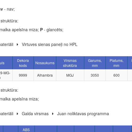
av
- nav;
struktūra:
malka apelsīna miza;
P
- glancēts;
ateriāli
Virtuves sienas paneļi no HPL
Dekora
Virsmas
Garums,
Platums,
uls
Nosaukums
kods
struktūra
mm
mm
99-MG-
9999
Alhambra
MGJ
3050
600
0
struktūra:
malka apelsīna miza;
ateriāli
Galda virsmas
Juan noliktavas programma
ABS