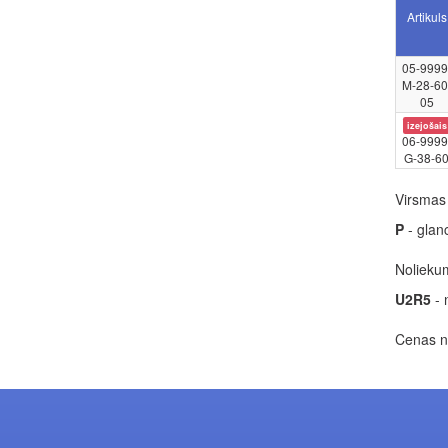
Artikuls
05-9999
M-28-60
05
izejošais
06-9999
G-38-6
Virsmas 
P
- glan
Noliekum
U2R5
- 
Cenas no