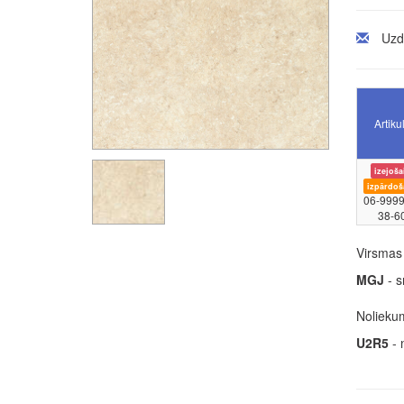
Uzd
Artiku
izejoša
izpārdoš
06-9999
38-6
Virsmas 
MGJ
- s
Noliekum
U2R5
- 