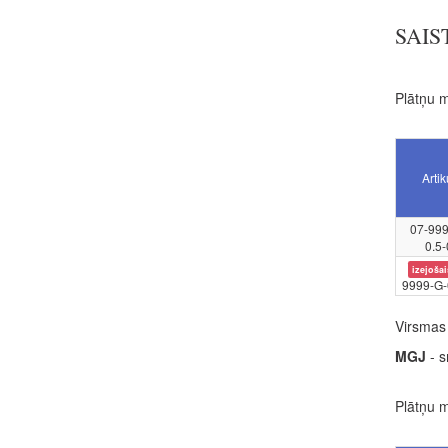
SAIS
Plātņu m
Artik
07-99
0.5-
izejošai
9999-G-
Virsmas 
MGJ
- s
Plātņu m