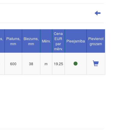
Cena
s,
Platums,
Biezums,
EUR
Pievienot
Mērv.
Pieejamība
mm
mm
par
grozam
mērv.
0
600
38
m
19.25