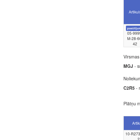
Artikul
pasūtīju
05-999
M-28-6
42
Virsmas 
MGJ
- s
Noliekum
C2R5
- 
Plātņu m
Artik
10-R273
2