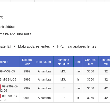
v;
struktūra:
malka apelsīna miza;
ateriāli
Malu apdares lentes
HPL malu apdares lentes
Dekora
Virsmas
Garums,
Platum
rtikuls
Nosaukums
Līme
kods
struktūra
mm
mm
99-M-32-05
9999
Alhambra
MGJ
nav
3050
32
9-M-32-L-05
9999
Alhambra
MGJ
ir
3050
32
09-9999-G-
9999
Alhambra
P
nav
3050
42
42-06
09-9999-G-
9999
Alhambra
P
ir
3050
42
2-L-06