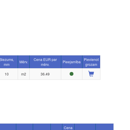
Biezums,
Cena EUR par
Pievienot
Mērv.
Pieejamība
mm
mērv.
grozam
10
m2
36.49
Cena