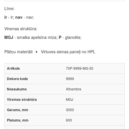
Līme:
ir
- ir;
nav
- nav;
Virsmas struktūra:
MGJ
- smalka apelsīna miza;
P
- glancēts;
Plātņu materiāli
Virtuves sienas paneļi no HPL
70P-9999-MG-30
9999
Alhambra
MGJ
3050
600