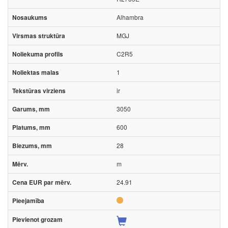
Alhambra
MGJ
C2R5
1
ir
3050
600
28
m
24.91