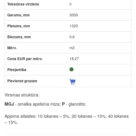
ir
3050
1320
0.6
m2
18.27
Virsmas struktūra:
MGJ
- smalka apelsīna miza;
P
- glancēts;
Apjoma atlaides: 10 loksnes – 5%, 20 loksnes – 10%, 40 loksnes
– 15%.