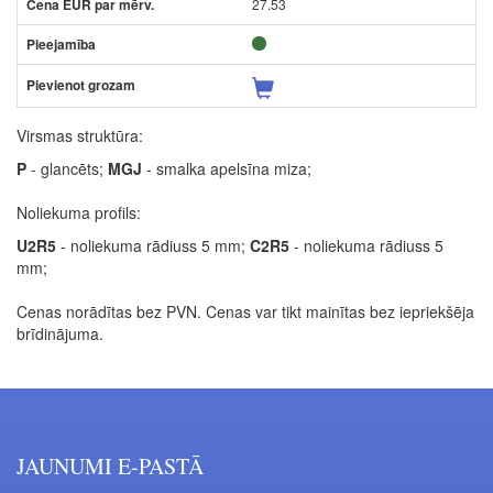
27.53
Virsmas struktūra:
P
- glancēts;
MGJ
- smalka apelsīna miza;
Noliekuma profils:
U2R5
- noliekuma rādiuss 5 mm;
C2R5
- noliekuma rādiuss 5
mm;
Cenas norādītas bez PVN. Cenas var tikt mainītas bez iepriekšēja
brīdinājuma.
JAUNUMI E-PASTĀ