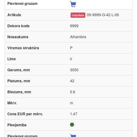
09-9999-G-42-L-06
izejošais
9999
Alhambra
P
ir
3050
42
0.6
m
1.47