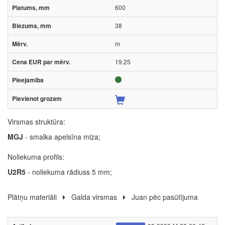
600
38
m
19.25
Virsmas struktūra:
MGJ
- smalka apelsīna miza;
Noliekuma profils:
U2R5
- noliekuma rādiuss 5 mm;
Plātņu materiāli
Galda virsmas
Juan pēc pasūtījuma