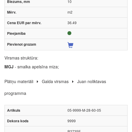
10
m2
36.49
Virsmas struktūra:
MGJ
- smalka apelsīna miza;
Plātņu materiāli
Galda virsmas
Juan noliktavas
programma
05-9999-M-28-60-05
9999
R2735E