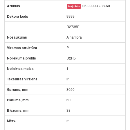
06-9999-G-38-60
izejošais
9999
R2735E
Alhambra
P
U2R5
1
ir
3050
600
38
m