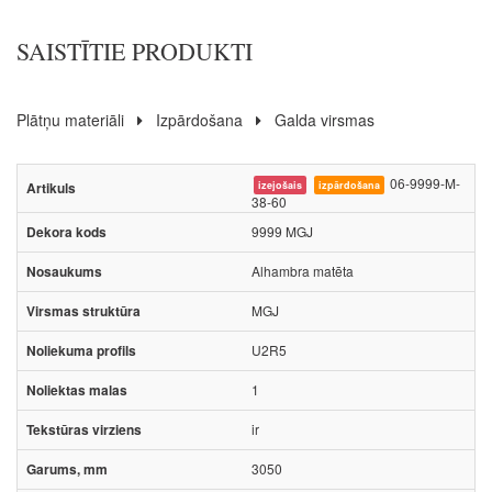
SAISTĪTIE PRODUKTI
Plātņu materiāli
Izpārdošana
Galda virsmas
06-9999-M-
izejošais
izpārdošana
38-60
9999 MGJ
Alhambra matēta
MGJ
U2R5
1
ir
3050