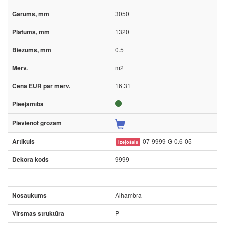
3050
1320
0.5
m2
16.31
07-9999-G-0.6-05
izejošais
9999
Alhambra
P