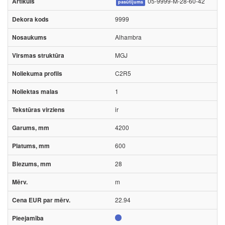
05-9999-M-28-60-42
pasūtījums
9999
Alhambra
MGJ
C2R5
1
ir
4200
600
28
m
22.94