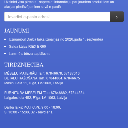
Uzziniet visu pirmais - saņemiet informāciju par jauniem produktiem un
akcijas piedāvājumiem savā e-pastā
JAUNUMI
Uzmanību! Darba laika izmaiņas no 2026.gada 1. septembra
Galda kājas RIEX ER60
Laminēts bērza saplāksnis
TIRDZNIECĪBA
MĒBEĻU MATERIĀLI Tālr.: 67846678, 67187016
DETAĻU RAŽOŠANA Tālr.: 67844864, 67846675
Mašīnu iela 11, Rīga, LV-1063, Latvija
FURNITŪRA MĒBELĒM Tālr.: 67846682, 67844884
Latgales iela 452, Rīga, LV-1063, Latvija
Darba laiks: P.O.T.C.Pk. 9:00 - 18:00,
S. 10:00 - 15:00, Sv. - brīvdiena