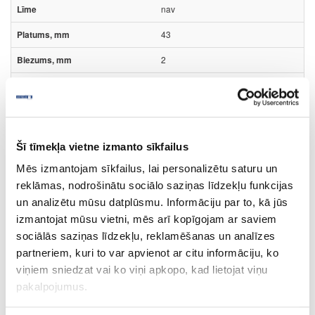
nav
43
2
m
1.776
Šī tīmekļa vietne izmanto sīkfailus
Mēs izmantojam sīkfailus, lai personalizētu saturu un
reklāmas, nodrošinātu sociālo saziņas līdzekļu funkcijas
Līme:
un analizētu mūsu datplūsmu. Informāciju par to, kā jūs
nav
- nav;
izmantojat mūsu vietni, mēs arī kopīgojam ar saviem
sociālās saziņas līdzekļu, reklamēšanas un analīzes
Virsmas struktūra:
partneriem, kuri to var apvienot ar citu informāciju, ko
MGJ
- smalka apelsīna miza;
viņiem sniedzat vai ko viņi apkopo, kad lietojat viņu
pakalpojumus.
Plātņu materiāli
Malu apdares lentes
HPL malu apdares