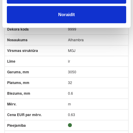
Noraidīt
09-9999-M-32-L-05
9999
Alhambra
MGJ
ir
3050
32
0.6
m
0.63