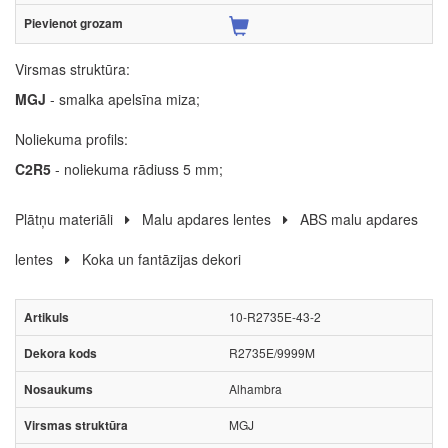
Virsmas struktūra:
MGJ
- smalka apelsīna miza;
Noliekuma profils:
C2R5
- noliekuma rādiuss 5 mm;
Plātņu materiāli
Malu apdares lentes
ABS malu apdares
lentes
Koka un fantāzijas dekori
10-R2735E-43-2
R2735E/9999M
Alhambra
MGJ