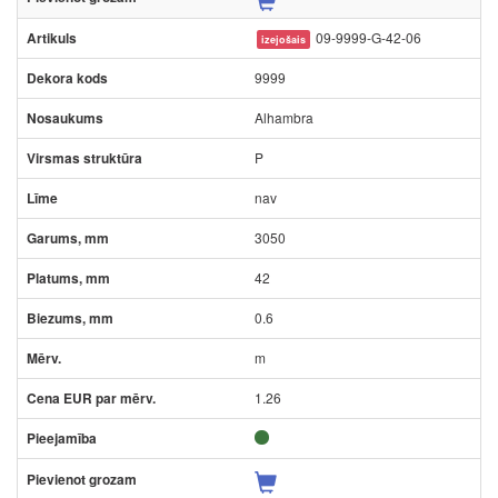
09-9999-G-42-06
izejošais
9999
Alhambra
P
nav
3050
42
0.6
m
1.26