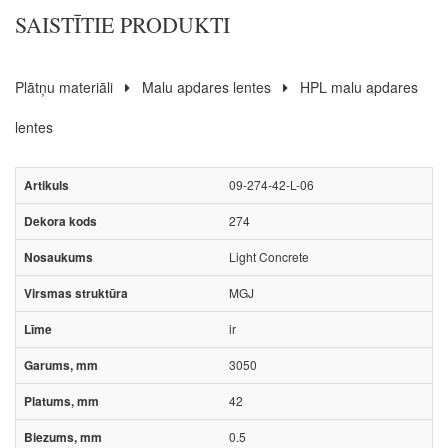
SAISTĪTIE PRODUKTI
Plātņu materiāli
Malu apdares lentes
HPL malu apdares
lentes
09-274-42-L-06
274
Light Concrete
MGJ
ir
3050
42
0.5