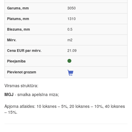
3050
1310
0.5
m2
21.09
Virsmas struktūra:
MGJ
- smalka apelsīna miza;
Apjoma atlaides: 10 loksnes – 5%, 20 loksnes – 10%, 40 loksnes
– 15%.