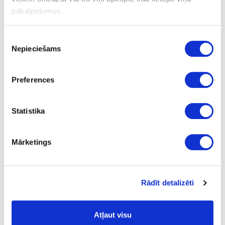
m
pakalpojumus.
1.26
Piekrišanas
Nepieciešams
izvēle
Preferences
Līme:
ir
- ir;
nav
- nav;
Statistika
Virsmas struktūra:
MGJ
- smalka apelsīna miza;
Mārketings
Plātņu materiāli
Malu apdares lentes
ABS malu apdares
lentes
Koka un fantāzijas dekori
Rādīt detalizēti
10-274-MG-43-0.8
Atļaut visu