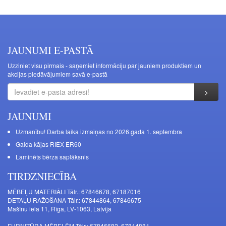
JAUNUMI E-PASTĀ
Uzziniet visu pirmais - saņemiet informāciju par jauniem produktiem un
akcijas piedāvājumiem savā e-pastā
JAUNUMI
Uzmanību! Darba laika izmaiņas no 2026.gada 1. septembra
Galda kājas RIEX ER60
Laminēts bērza saplāksnis
TIRDZNIECĪBA
MĒBEĻU MATERIĀLI Tālr.: 67846678, 67187016
DETAĻU RAŽOŠANA Tālr.: 67844864, 67846675
Mašīnu iela 11, Rīga, LV-1063, Latvija
FURNITŪRA MĒBELĒM Tālr.: 67846682, 67844884