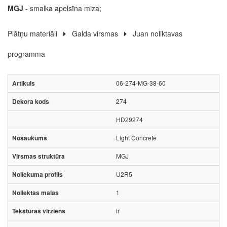
MGJ
- smalka apelsīna miza;
Plātņu materiāli
Galda virsmas
Juan noliktavas
programma
06-274-MG-38-60
274
HD29274
Light Concrete
MGJ
U2R5
1
ir