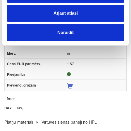
274
Light Concrete
Atļaut atlasi
nav
43
Noraidīt
0.8
m
1.57
Līme:
nav
- nav;
Plātņu materiāli
Virtuves sienas paneļi no HPL