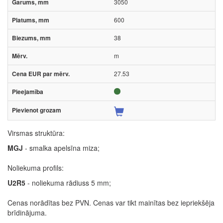
3050
600
38
m
27.53
Virsmas struktūra:
MGJ
- smalka apelsīna miza;
Noliekuma profils:
U2R5
- noliekuma rādiuss 5 mm;
Cenas norādītas bez PVN. Cenas var tikt mainītas bez iepriekšēja
brīdinājuma.