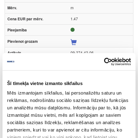
m
1.47
09-274-42-06
274
Light Concrete
Šī tīmekļa vietne izmanto sīkfailus
MGJ
Mēs izmantojam sīkfailus, lai personalizētu saturu un
nav
reklāmas, nodrošinātu sociālo saziņas līdzekļu funkcijas
un analizētu mūsu datplūsmu. Informāciju par to, kā jūs
3050
izmantojat mūsu vietni, mēs arī kopīgojam ar saviem
42
sociālās saziņas līdzekļu, reklamēšanas un analīzes
partneriem, kuri to var apvienot ar citu informāciju, ko
0.5
viņiem sniedzat vai ko viņi apkopo, kad lietojat viņu