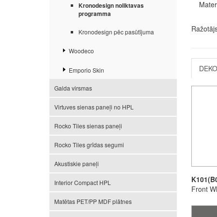
Mater
Kronodesign noliktavas
programma
Ražotāj
Kronodesign pēc pasūtījuma
Woodeco
DEKO
Emporio Skin
Galda virsmas
Virtuves sienas paneļi no HPL
Rocko Tiles sienas paneļi
Rocko Tiles grīdas segumi
Akustiskie paneļi
K101(B
Interior Compact HPL
Front W
Matētas PET/PP MDF plātnes