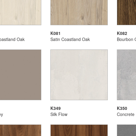
K081
K082
oastland Oak
Satin Coastland Oak
Bourbon 
K349
K350
ey
Silk Flow
Concrete