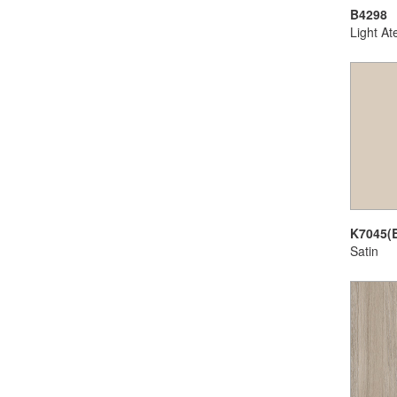
B4298
Light Ate
K7045(
Satin