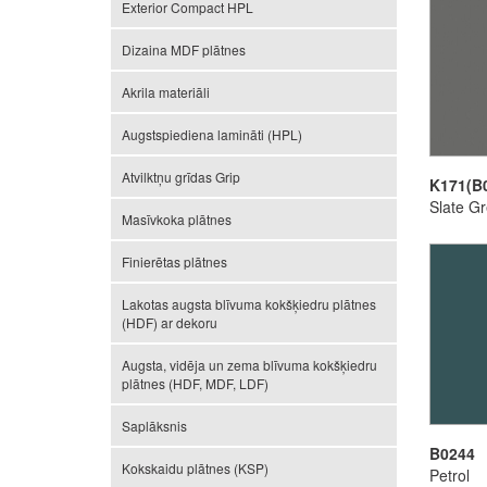
Exterior Compact HPL
Dizaina MDF plātnes
Akrila materiāli
Augstspiediena lamināti (HPL)
Atvilktņu grīdas Grip
K171(B
Slate G
Masīvkoka plātnes
Finierētas plātnes
Lakotas augsta blīvuma kokšķiedru plātnes
(HDF) ar dekoru
Augsta, vidēja un zema blīvuma kokšķiedru
plātnes (HDF, MDF, LDF)
Saplāksnis
B0244
Kokskaidu plātnes (KSP)
Petrol