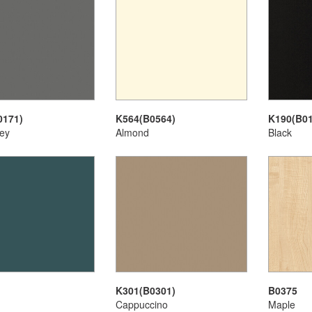
0171)
K564(B0564)
K190(B01
rey
Almond
Black
K301(B0301)
B0375
Cappuccino
Maple