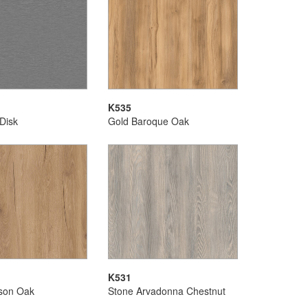
K535
 Disk
Gold Baroque Oak
K531
son Oak
Stone Arvadonna Chestnut