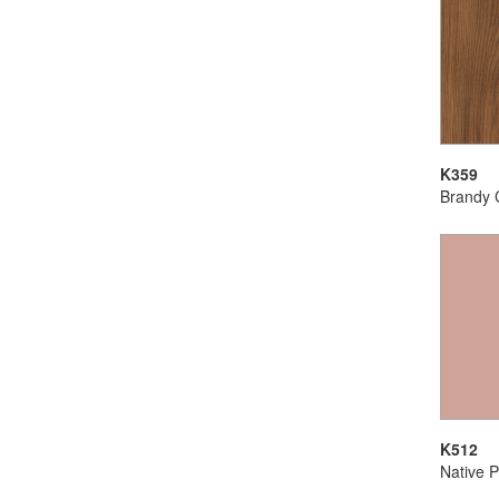
K359
Brandy 
K512
Native P