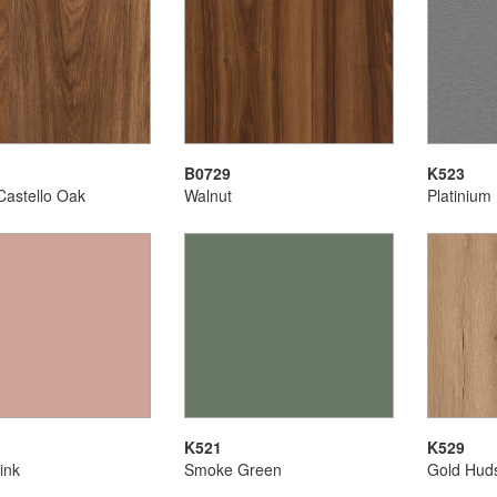
B0729
K523
Castello Oak
Walnut
Platinium
K521
K529
ink
Smoke Green
Gold Hud