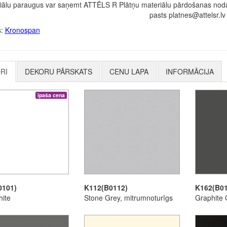
iālu paraugus var saņemt ATTĒLS R Plātņu materiālu pārdošanas nodaļ
pasts platnes@attelsr.lv
s:
Kronospan
RI
DEKORU PĀRSKATS
CENU LAPA
INFORMĀCIJA
īpaša cena
0101)
K112(B0112)
K162(B01
hite
Stone Grey, mitrumnoturīgs
Graphite 