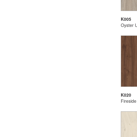
K005
Oyster 
K020
Fireside