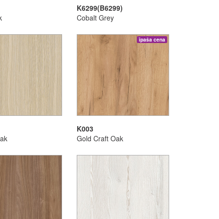
K6299(B6299)
k
Cobalt Grey
īpaša cena
K003
Oak
Gold Craft Oak