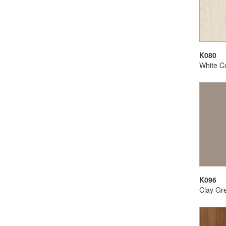
K080
White C
K096
Clay Gr