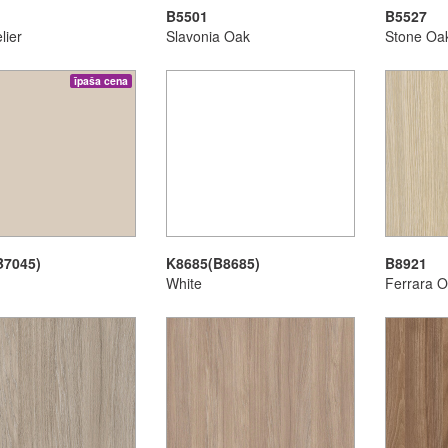
B5501
B5527
lier
Slavonia Oak
Stone Oa
īpaša cena
B7045)
K8685(B8685)
B8921
White
Ferrara 