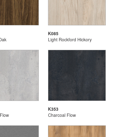
K085
Oak
Light Rockford Hickory
K353
 Flow
Charcoal Flow