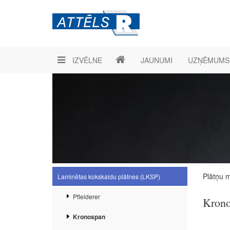
IZVĒLNE
JAUNUMI
UZŅĒMUMS
Plātņu m
Laminētas kokskaidu plātnes (LKSP)
Pfleiderer
Krono
Kronospan