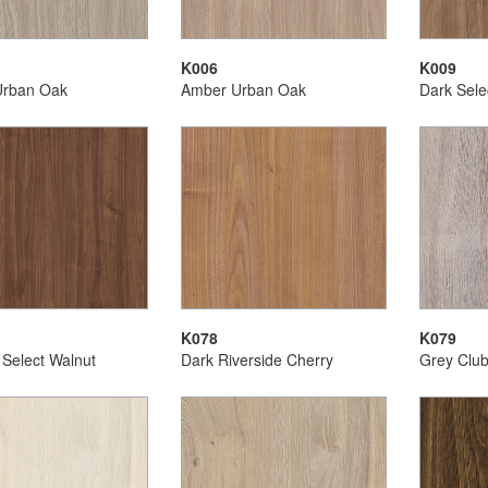
K006
K009
Urban Oak
Amber Urban Oak
Dark Sele
K078
K079
 Select Walnut
Dark Riverside Cherry
Grey Clu