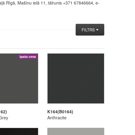
ā Rīgā, Mašīnu ielā 11, tālrunis +371 67846664, e-
FILTRS
īpaša cena
62)
K164(B0164)
Grey
Anthracite