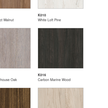
K010
ct Walnut
White Loft Pine
K016
bhouse Oak
Carbon Marine Wood