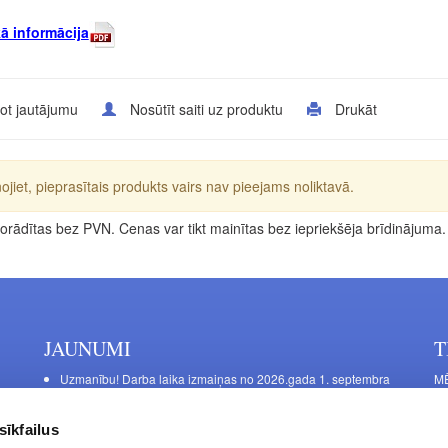
ā informācija
ot jautājumu
Nosūtīt saiti uz produktu
Drukāt
ojiet, pieprasītais produkts vairs nav pieejams noliktavā.
rādītas bez PVN. Cenas var tikt mainītas bez iepriekšēja brīdinājuma.
JAUNUMI
T
Uzmanību! Darba laika izmaiņas no 2026.gada 1. septembra
MĒ
DE
Galda kājas RIEX ER60
Ma
Laminēts bērza saplāksnis
sīkfailus
FU