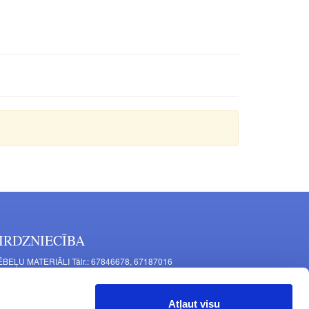
IRDZNIECĪBA
BEĻU MATERIĀLI Tālr.: 67846678, 67187016
TAĻU RAŽOŠANA Tālr.: 67844864, 67846675
šīnu iela 11, Rīga, LV-1063, Latvija
Atļaut visu
RNITŪRA MĒBELĒM Tālr.: 67846682, 67844884