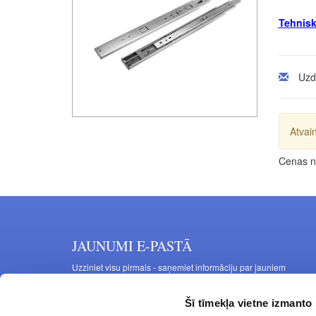
Tehnisk
Uzd
Atvain
Cenas no
JAUNUMI E-PASTĀ
Uzziniet visu pirmais - saņemiet informāciju par jauniem
produktiem un akcijas piedāvājumiem savā e-pastā
Šī tīmekļa vietne izmanto 