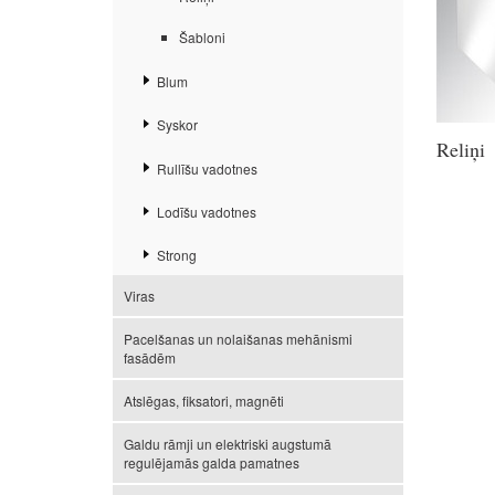
Šabloni
Blum
Syskor
Reliņi
Rullīšu vadotnes
Lodīšu vadotnes
Strong
Viras
Pacelšanas un nolaišanas mehānismi
fasādēm
Atslēgas, fiksatori, magnēti
Galdu rāmji un elektriski augstumā
regulējamās galda pamatnes