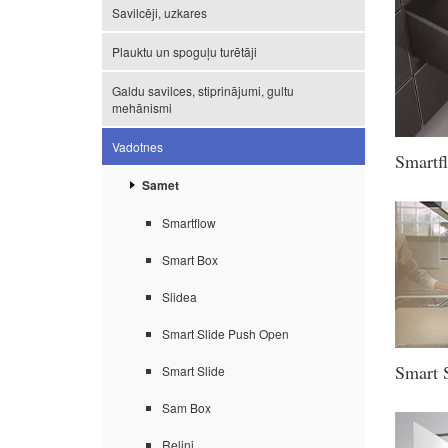
Savilcēji, uzkares
Plauktu un spoguļu turētāji
Galdu savilces, stiprinājumi, gultu
mehānismi
Vadotnes
Smartf
Samet
Smartflow
Smart Box
Slidea
Smart Slide Push Open
Smart 
Smart Slide
Sam Box
Reliņi