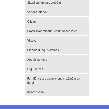
Skapjiem un garderobēm
Vannas istabai
Ofisam
Profili, kvadrātcaurules un noseglistes
Virtuvei
Bīdāmo durvju sistēmas
Apgaismojums
Ruļļu durvis
Furnitūra starpsienu, sienu sistēmām un
durvīm
Izpārdošana