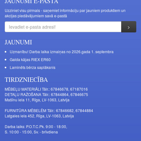
JAUNUMI E-PASTĀ
Uzziniet visu pirmais - saņemiet informāciju par jauniem produktiem un
akcijas piedāvājumiem savā e-pastā
JAUNUMI
Uzmanību! Darba laika izmaiņas no 2026.gada 1. septembra
Galda kājas RIEX ER60
Laminēts bērza saplāksnis
TIRDZNIECĪBA
MĒBEĻU MATERIĀLI Tālr.: 67846678, 67187016
DETAĻU RAŽOŠANA Tālr.: 67844864, 67846675
Mašīnu iela 11, Rīga, LV-1063, Latvija
FURNITŪRA MĒBELĒM Tālr.: 67846682, 67844884
Latgales iela 452, Rīga, LV-1063, Latvija
Darba laiks: P.O.T.C.Pk. 9:00 - 18:00,
S. 10:00 - 15:00, Sv. - brīvdiena