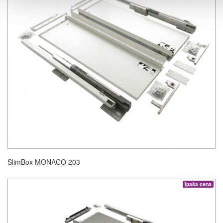
SlimBox MONACO 203
īpaša cena