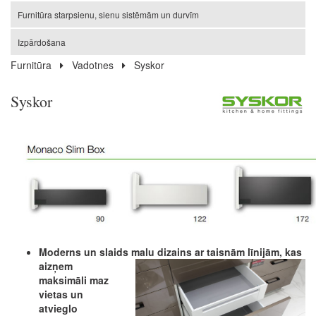
Furnitūra starpsienu, sienu sistēmām un durvīm
Izpārdošana
Furnitūra
Vadotnes
Syskor
Syskor
Moderns un slaids malu dizains ar taisnām līnijām, kas
aizņem
maksimāli maz
vietas un
atvieglo