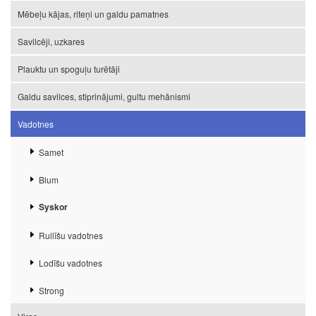
Mēbeļu kājas, riteņi un galdu pamatnes
Savilcēji, uzkares
Plauktu un spoguļu turētāji
Galdu savilces, stiprinājumi, gultu mehānismi
Vadotnes
Samet
Blum
Syskor
Rullīšu vadotnes
Lodīšu vadotnes
Strong