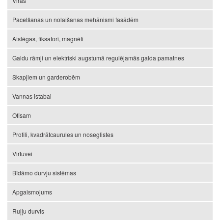
Viras
Pacelšanas un nolaišanas mehānismi fasādēm
Atslēgas, fiksatori, magnēti
Galdu rāmji un elektriski augstumā regulējamās galda pamatnes
Skapjiem un garderobēm
Vannas istabai
Ofisam
Profili, kvadrātcaurules un noseglistes
Virtuvei
Bīdāmo durvju sistēmas
Apgaismojums
Ruļļu durvis