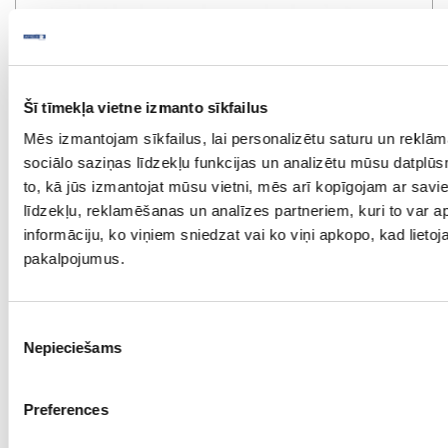
Šī tīmekļa vietne izmanto sīkfailus
Mēs izmantojam sīkfailus, lai personalizētu saturu un reklā
sociālo saziņas līdzekļu funkcijas un analizētu mūsu datplūs
to, kā jūs izmantojat mūsu vietni, mēs arī kopīgojam ar sav
līdzekļu, reklamēšanas un analīzes partneriem, kuri to var ap
informāciju, ko viņiem sniedzat vai ko viņi apkopo, kad lietoja
pakalpojumus.
Piekrišanas
Nepieciešams
izvēle
SlimBox MONACO 172
īpaša cena
Preferences