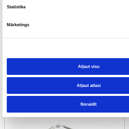
Statistika
Mārketings
Atļaut visu
Atļaut atlasi
SlimBox MONACO 172
Noraidīt
īpaša cena