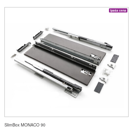
īpaša cena
SlimBox MONACO 90