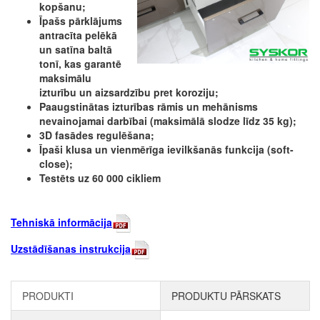
kopšanu;
Īpašs pārklājums
antracīta pelēkā
un satīna baltā
tonī, kas garantē
maksimālu
izturību un aizsardzību pret koroziju;
Paaugstinātas izturības rāmis un mehānisms
nevainojamai darbībai (maksimālā slodze līdz 35 kg);
3D fasādes regulēšana;
Īpaši klusa un vienmērīga ievilkšanās funkcija (soft-
close);
Testēts uz 60 000 cikliem
Tehniskā informācija
Uzstādīšanas instrukcija
PRODUKTI
PRODUKTU PĀRSKATS