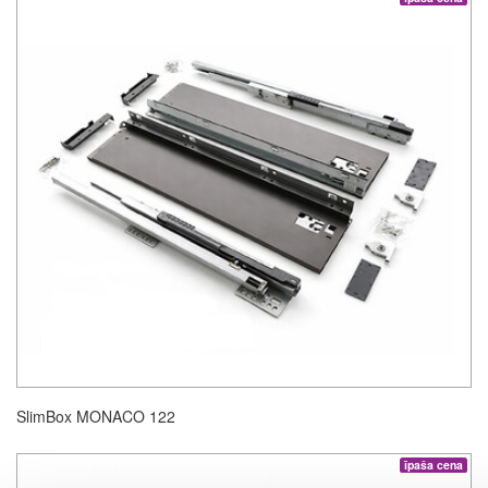
SlimBox MONACO 122
īpaša cena