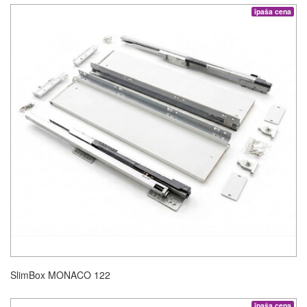
īpaša cena
SlimBox MONACO 122
īpaša cena