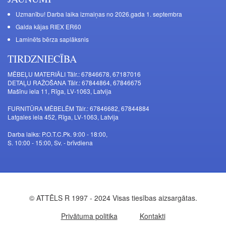
Uzmanību! Darba laika izmaiņas no 2026.gada 1. septembra
Galda kājas RIEX ER60
Laminēts bērza saplāksnis
TIRDZNIECĪBA
MĒBEĻU MATERIĀLI Tālr.: 67846678, 67187016
DETAĻU RAŽOŠANA Tālr.: 67844864, 67846675
Mašīnu iela 11, Rīga, LV-1063, Latvija
FURNITŪRA MĒBELĒM Tālr.: 67846682, 67844884
Latgales iela 452, Rīga, LV-1063, Latvija
Darba laiks: P.O.T.C.Pk. 9:00 - 18:00,
S. 10:00 - 15:00, Sv. - brīvdiena
© ATTĒLS R 1997 - 2024 Visas tiesības aizsargātas.
Privātuma politika
Kontakti