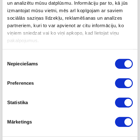
un analizētu mūsu datplūsmu. Informāciju par to, kā jūs
izmantojat mūsu vietni, mēs arī kopīgojam ar saviem
Slēptais plauktu turētājs D-10mm, L-
sociālās saziņas līdzekļu, reklamēšanas un analīzes
100/150mm
partneriem, kuri to var apvienot ar citu informāciju, ko
viņiem sniedzat vai ko viņi apkopo, kad lietojat viņu
pakalpojumus.
Uzdot jautājumu
Nosūtīt saiti uz produktu
Piekrišanas
Drukāt
Nepieciešams
izvēle
Preferences
29-1.8.1.115
Slēptais plauktu turētājs
Statistika
Gab.
Mārketings
dzeltena, cinkota
145.0