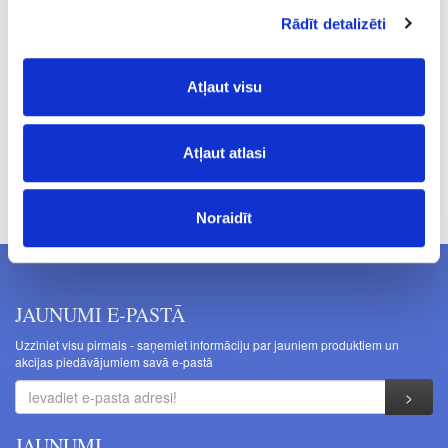
10.0
Rādīt detalizēti
1.46
Atļaut visu
Atļaut atlasi
Cenas norādītas bez PVN. Cenas var tikt mainītas bez iepriekšēja
brīdinājuma.
Noraidīt
JAUNUMI E-PASTĀ
Uzziniet visu pirmais - saņemiet informāciju par jauniem produktiem un
akcijas piedāvājumiem savā e-pastā
JAUNUMI