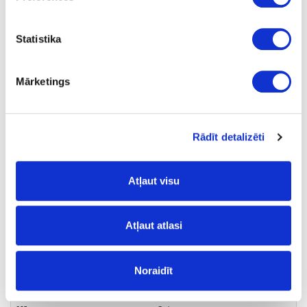
2x13
Statistika
325
-
Mārketings
450
290
Rādīt detalizēti
33.91
Atļaut visu
Atļaut atlasi
28-IM210001611
Noraidīt
Atkritumu tvertne SELECT SIDE
ECO 600mm, 2x13l+1x18.5l