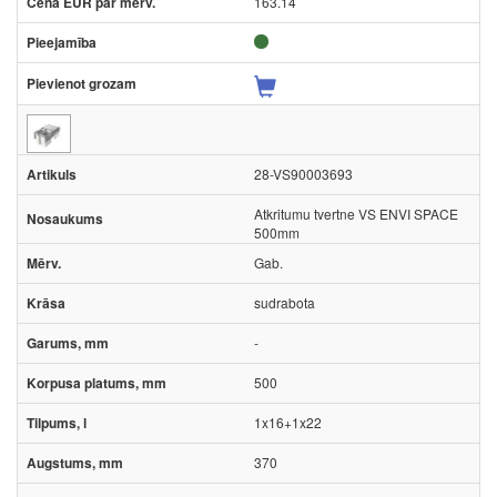
163.14
28-VS90003693
Atkritumu tvertne VS ENVI SPACE
500mm
Gab.
sudrabota
-
500
1x16+1x22
370