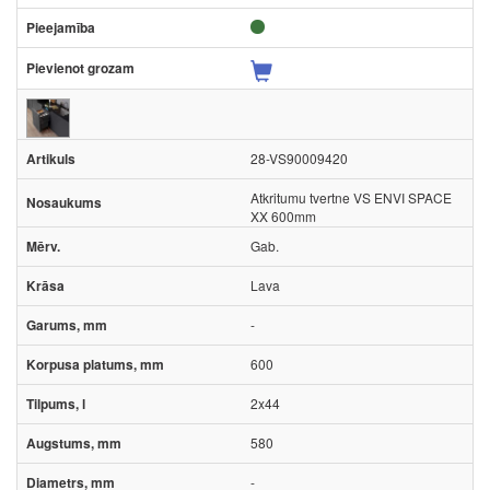
28-VS90009420
Atkritumu tvertne VS ENVI SPACE
XX 600mm
Gab.
Lava
-
600
2x44
580
-