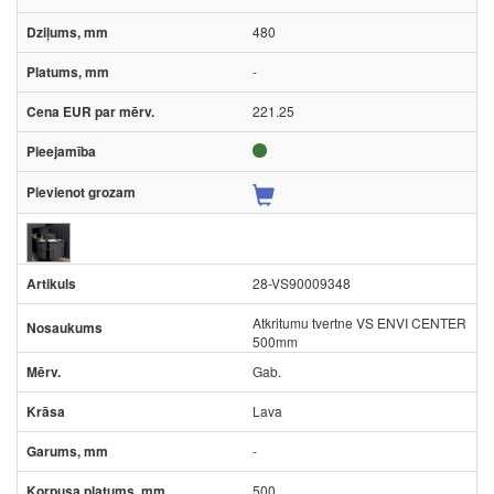
480
-
221.25
28-VS90009348
Atkritumu tvertne VS ENVI CENTER
500mm
Gab.
Lava
-
500