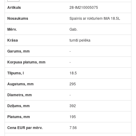
28-IM210005075
Spainis ar rokturiem IMA 18.5L
Gab.
tumši pelēka
-
-
18.5
295
-
392
195
7.56