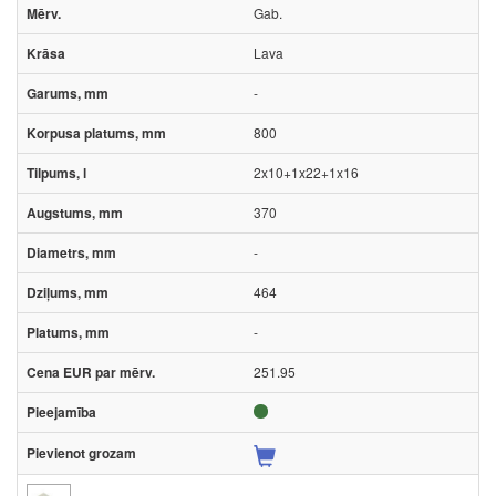
Gab.
Lava
-
800
2x10+1x22+1x16
370
-
464
-
251.95