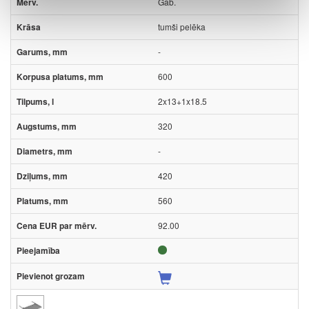
Gab.
tumši pelēka
-
600
2x13+1x18.5
320
-
420
560
92.00