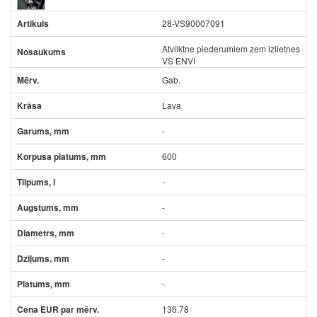
28-VS90007091
Atvilktne piederumiem zem izlietnes
VS ENVI
Gab.
Lava
-
600
-
-
-
-
-
136.78