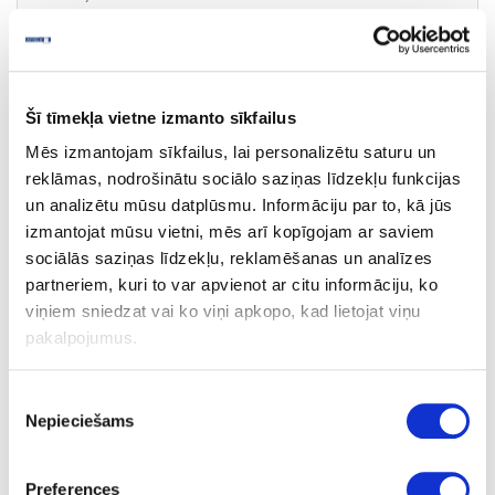
450
-
68.50
Šī tīmekļa vietne izmanto sīkfailus
Mēs izmantojam sīkfailus, lai personalizētu saturu un
reklāmas, nodrošinātu sociālo saziņas līdzekļu funkcijas
un analizētu mūsu datplūsmu. Informāciju par to, kā jūs
izmantojat mūsu vietni, mēs arī kopīgojam ar saviem
sociālās saziņas līdzekļu, reklamēšanas un analīzes
partneriem, kuri to var apvienot ar citu informāciju, ko
28-IM210003443
viņiem sniedzat vai ko viņi apkopo, kad lietojat viņu
Atkritumu tvertne SELECT BASIC
pakalpojumus.
ECO 400mm
Gab.
Piekrišanas
tumši pelēka
Nepieciešams
izvēle
-
Preferences
400