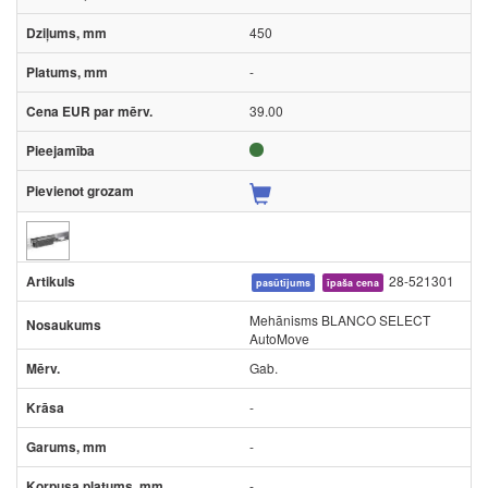
450
-
39.00
28-521301
pasūtījums
īpaša cena
Mehānisms BLANCO SELECT
AutoMove
Gab.
-
-
-