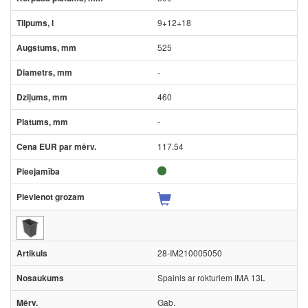
9+12+18
525
-
460
-
117.54
28-IM210005050
Spainis ar rokturiem IMA 13L
Gab.