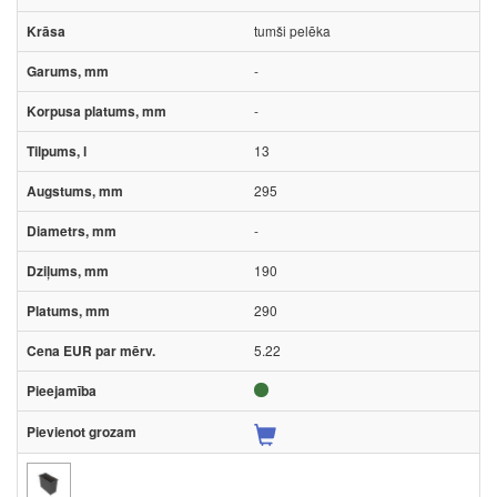
tumši pelēka
-
-
13
295
-
190
290
5.22