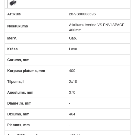
28-VS90008696
Atkritumu tvertne VS ENVI SPACE
400mm
Gab.
Lava
-
400
2x10
370
-
464
-