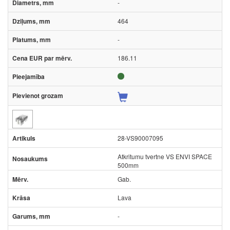
-
464
-
186.11
28-VS90007095
Atkritumu tvertne VS ENVI SPACE
500mm
Gab.
Lava
-