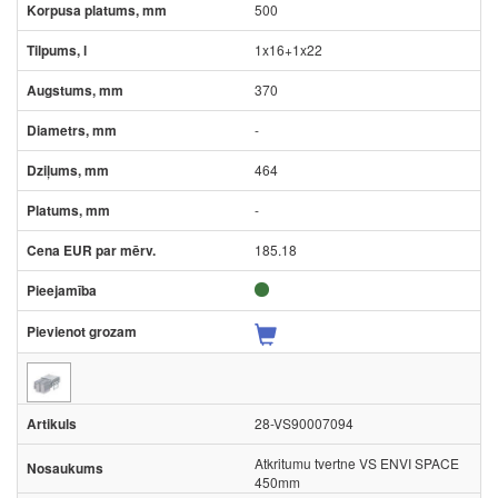
500
1x16+1x22
370
-
464
-
185.18
28-VS90007094
Atkritumu tvertne VS ENVI SPACE
450mm