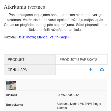
Atkritumu tvertnes
Pēc pasūtījuma iespējams pasūtīt arī citas atkritumu tvertņu
sistēmas. Vairāk sistēmas varat apskatīt ražotāju mājas lapās.
Cenas un piegādes termiņi pēc pieprasījuma. Sūtot pieprasījumus
lūdzu norādīt ražotāju un artikulu.
Ražotāji:
Rejs
;
Inoxa
;
Blanco
;
Vauth-Sagel
PRODUKTI
PRODUKTU PĀRSKATS
CENU LAPA
28-VS90009042
Atkritumu tvertne VS ENVI Single
450mm