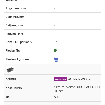
-
-
-
-
2.16
28-IM210006910
īpaša cena
Atkritumu tvertne CUBE BASIC ECO
900mm
Gab.