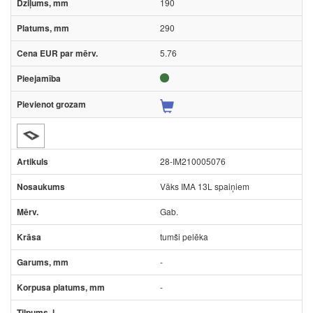
190
290
5.76
28-IM210005076
Vāks IMA 13L spaiņiem
Gab.
tumši pelēka
-
-
-