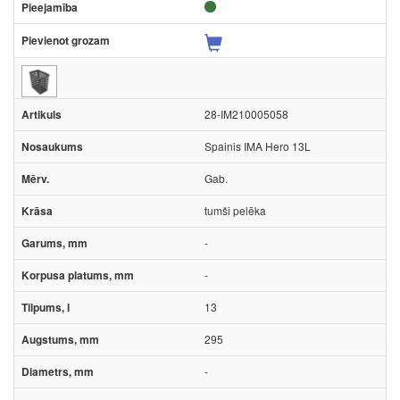
28-IM210005058
Spainis IMA Hero 13L
Gab.
tumši pelēka
-
-
13
295
-