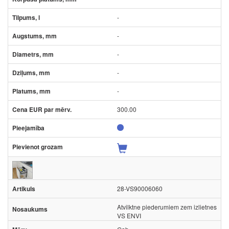
-
-
-
-
-
300.00
28-VS90006060
Atvilktne piederumiem zem izlietnes
VS ENVI