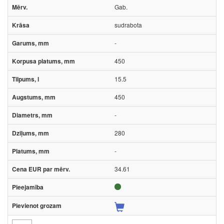
Gab.
sudrabota
-
450
15.5
450
-
280
-
34.61