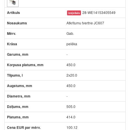
28-WE14153405549
izejošais
Atkritumu tvertne JC607
Gab.
pelēka
-
450.0
2x20.0
450.0
-
505.0
414.0
100.12