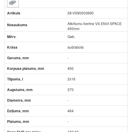
28-VS90003690
Atkritumu tvertne VS ENVI SPACE
450mm
Gab.
sudrabota
-
450
2x16
370
-
464
-
159.60