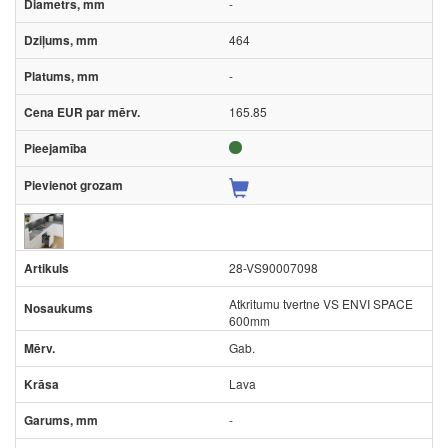
-
464
-
165.85
28-VS90007098
Atkritumu tvertne VS ENVI SPACE
600mm
Gab.
Lava
-