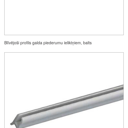
Blīvējoši profils galda piederumu ieliktņiem, balts