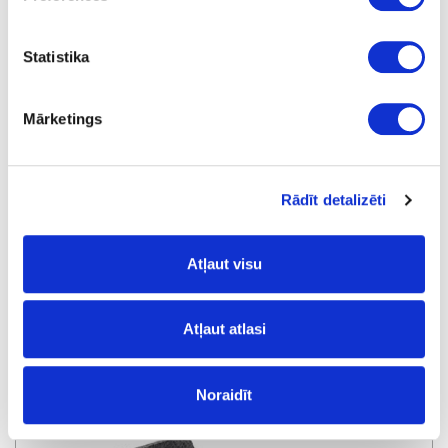
Statistika
Mārketings
Rādīt detalizēti
Atļaut visu
Virtuves piederumu uzglabāšanas kaste XLNT M
Atļaut atlasi
pasūtījums
Noraidīt