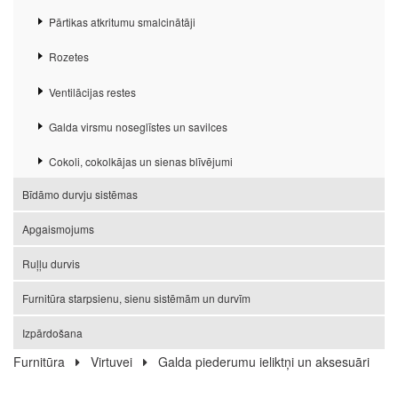
Pārtikas atkritumu smalcinātāji
Rozetes
Ventilācijas restes
Galda virsmu noseglīstes un savilces
Cokoli, cokolkājas un sienas blīvējumi
Bīdāmo durvju sistēmas
Apgaismojums
Ruļļu durvis
Furnitūra starpsienu, sienu sistēmām un durvīm
Izpārdošana
Furnitūra
Virtuvei
Galda piederumu ieliktņi un aksesuāri