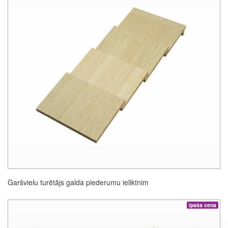
Garšvielu turētājs galda piederumu ieliktnim
īpaša cena