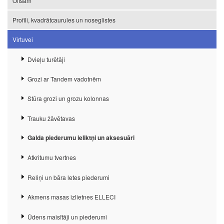
Ofisam
Profili, kvadrātcaurules un noseglistes
Virtuvei
Dvieļu turētāji
Grozi ar Tandem vadotnēm
Stūra grozi un grozu kolonnas
Trauku žāvētavas
Galda piederumu ieliktņi un aksesuāri
Atkritumu tvertnes
Reliņi un bāra letes piederumi
Akmens masas izlietnes ELLECI
Ūdens maisītāji un piederumi