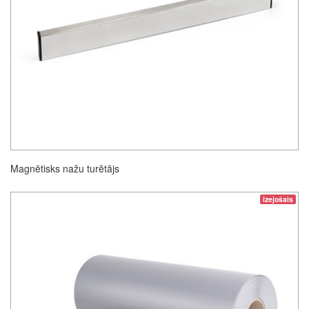
Magnētisks nažu turētājs
izejošais