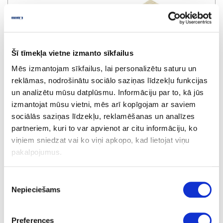
Šī tīmekļa vietne izmanto sīkfailus
Mēs izmantojam sīkfailus, lai personalizētu saturu un
reklāmas, nodrošinātu sociālo saziņas līdzekļu funkcijas
un analizētu mūsu datplūsmu. Informāciju par to, kā jūs
izmantojat mūsu vietni, mēs arī kopīgojam ar saviem
sociālās saziņas līdzekļu, reklamēšanas un analīzes
partneriem, kuri to var apvienot ar citu informāciju, ko
viņiem sniedzat vai ko viņi apkopo, kad lietojat viņu
pakalpojumus.
Nažu turētājs galda piederumu ieliktnim, ozols
Piekrišanas
Nepieciešams
izvēle
pasūtījums
Preferences