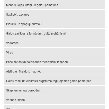
Mēbeļu kājas, riteņi un galdu pamatnes
Savilcēji, uzkares
Plauktu un spoguļu turētāji
Galdu savilces, stiprinājumi, gultu mehānismi
Vadotnes
Viras
Pacelšanas un nolaišanas mehānismi fasādēm
Atslēgas, fiksatori, magnēti
Galdu rāmji un elektriski augstumā regulējamās galda pamatnes
Skapjiem un garderobēm
Vannas istabai