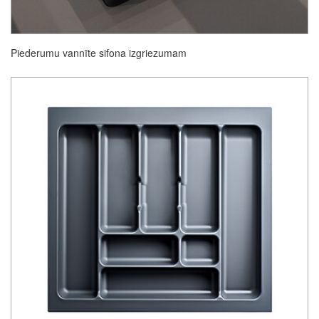
Piederumu vannīte sifona izgriezumam