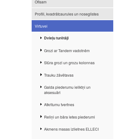
Ofisam
Profili, kvadrātcaurules un noseglistes
Virtuvei
Dvieļu turētāji
Grozi ar Tandem vadotnēm
Stūra grozi un grozu kolonnas
Trauku žāvētavas
Galda piederumu ieliktņi un
aksesuāri
Atkritumu tvertnes
Reliņi un bāra letes piederumi
Akmens masas izlietnes ELLECI