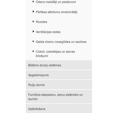
Ūdens maisītāji un piederumi
Pārtikas atkritumu smalcinātāji
Rozetes
Ventilācijas restes
Galda virsmu noseglīstes un savilces
Cokoli, cokolkājas un sienas
blīvējumi
Bīdāmo durvju sistēmas
Apgaismojums
Ruļļu durvis
Furnitūra starpsienu, sienu sistēmām un
durvīm
Izpārdošana