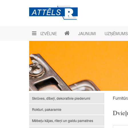
IZVĒLNE
JAUNUMI
UZŅĒMUMS
Furnitūr
Skrūves, dībeļi, dekoratīvie piederumi
Rokturi, pakaramie
Dvieļu
Mēbeļu kājas, riteņi un galdu pamatnes