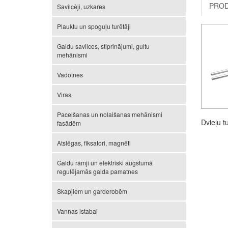
PROD
Savilcēji, uzkares
Plauktu un spoguļu turētāji
Galdu savilces, stiprinājumi, gultu
mehānismi
Vadotnes
Viras
Pacelšanas un nolaišanas mehānismi
Dvieļu t
fasādēm
Atslēgas, fiksatori, magnēti
Galdu rāmji un elektriski augstumā
regulējamās galda pamatnes
Skapjiem un garderobēm
Vannas istabai