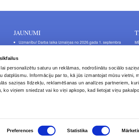
JAUNUMI
T
Uzmanību! Darba laika izmaiņas no 2026.gada 1. septembra
MĒ
DE
Galda kājas RIEX ER60
Ma
Laminēts bērza saplāksnis
sīkfailus
FU
lai personalizētu saturu un reklāmas, nodrošinātu sociālo saziņa
La
u datplūsmu. Informāciju par to, kā jūs izmantojat mūsu vietni, 
Da
ās saziņas līdzekļu, reklamēšanas un analīzes partneriem, kuri
S.
u, ko viņiem sniedzat vai ko viņi apkopo, kad lietojat viņu pakal
Privātuma politika
Kontakti
Preferences
Statistika
Mārketi