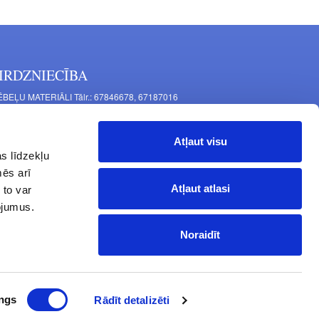
IRDZNIECĪBA
BEĻU MATERIĀLI Tālr.: 67846678, 67187016
TAĻU RAŽOŠANA Tālr.: 67844864, 67846675
šīnu iela 11, Rīga, LV-1063, Latvija
Atļaut visu
RNITŪRA MĒBELĒM Tālr.: 67846682, 67844884
s līdzekļu
tgales iela 452, Rīga, LV-1063, Latvija
mēs arī
rba laiks: P.O.T.C.Pk. 9:00 - 18:00,
Atļaut atlasi
 to var
 10:00 - 15:00, Sv. - brīvdiena
pojumus.
Noraidīt
ngs
Rādīt detalizēti