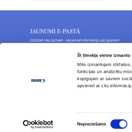
JAUNUMI E-PASTĀ
Uzziniet visu pirmais - saņemiet informāciju par jauniem
produktiem un akcijas piedāvājumiem savā e-pastā
Šī tīmekļa vietne izmanto 
Mēs izmantojam sīkfailus, 
funkcijas un analizētu mūs
kopīgojam ar saviem sociāl
apvienot ar citu informācij
© ATTĒLS R 1997 - 2024 Visas tiesības aizsargātas.
Piekrišanas
Nepieciešams
izvēle