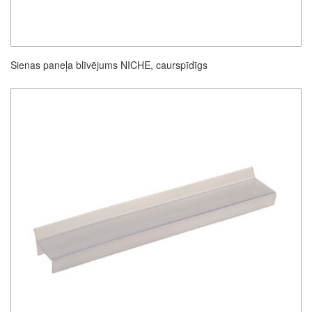
Sienas paneļa blīvējums NICHE, caurspīdīgs