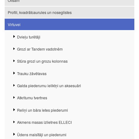
Ofisam
Profili, kvadrātcaurules un noseglistes
Virtuvei
Dvieļu turētāji
Grozi ar Tandem vadotnēm
Stūra grozi un grozu kolonnas
Trauku žāvētavas
Galda piederumu ieliktņi un aksesuāri
Atkritumu tvertnes
Reliņi un bāra letes piederumi
Akmens masas izlietnes ELLECI
Ūdens maisītāji un piederumi