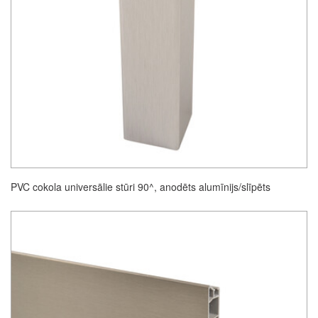
PVC cokola universālie stūri 90^, anodēts alumīnijs/slīpēts