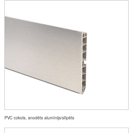
PVC cokols, anodēts alumīnijs/slīpēts