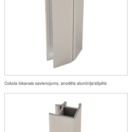
Cokola lokanais savienojums, anodēts alumīnijs/slīpēts