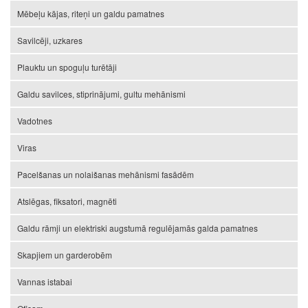
Mēbeļu kājas, riteņi un galdu pamatnes
Savilcēji, uzkares
Plauktu un spoguļu turētāji
Galdu savilces, stiprinājumi, gultu mehānismi
Vadotnes
Viras
Pacelšanas un nolaišanas mehānismi fasādēm
Atslēgas, fiksatori, magnēti
Galdu rāmji un elektriski augstumā regulējamās galda pamatnes
Skapjiem un garderobēm
Vannas istabai