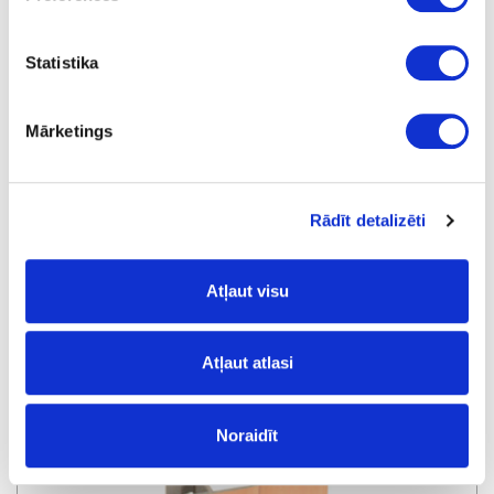
Statistika
Mārketings
Rādīt detalizēti
Atļaut visu
Cokola universālais stūris 90^, kapara
Atļaut atlasi
Noraidīt