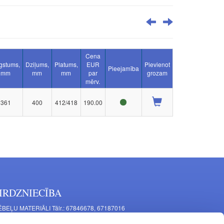
Cena
gstums,
Dziļums,
Platums,
EUR
Pievienot
Pieejamība
mm
mm
mm
par
grozam
mērv.
361
400
412/418
190.00
IRDZNIECĪBA
BEĻU MATERIĀLI Tālr.: 67846678, 67187016
TAĻU RAŽOŠANA Tālr.: 67844864, 67846675