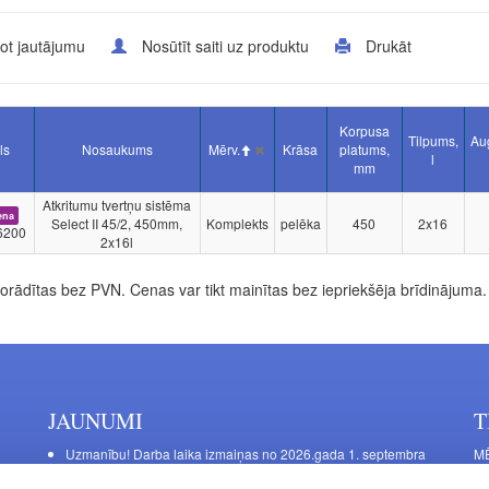
ot jautājumu
Nosūtīt saiti uz produktu
Drukāt
Korpusa
Tilpums,
Au
ls
Nosaukums
Mērv.
Krāsa
platums,
l
mm
Atkritumu tvertņu sistēma
ena
Select II 45/2, 450mm,
Komplekts
pelēka
450
2x16
6200
2x16l
rādītas bez PVN. Cenas var tikt mainītas bez iepriekšēja brīdinājuma.
JAUNUMI
T
Uzmanību! Darba laika izmaiņas no 2026.gada 1. septembra
MĒ
DE
Galda kājas RIEX ER60