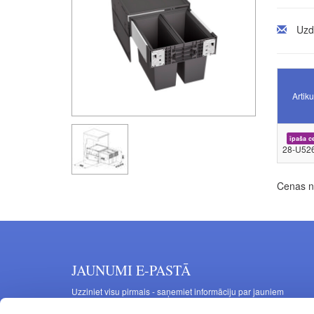
Uzd
Artiku
īpaša c
28-U52
Cenas no
JAUNUMI E-PASTĀ
Uzziniet visu pirmais - saņemiet informāciju par jauniem
produktiem un akcijas piedāvājumiem savā e-pastā