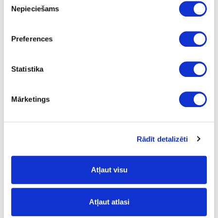
Nepieciešams
izvēle
450.0
505.0
Preferences
414.0
100.12
Statistika
Mārketings
28-WE24001701549
izejošais
Fasādes turētāji atkritumu tvertnei
Rādīt detalizēti
JC607
Komplekts
Atļaut visu
-
-
Atļaut atlasi
-