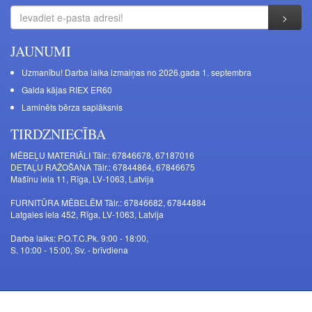
JAUNUMI
Uzmanību! Darba laika izmaiņas no 2026.gada 1. septembra
Galda kājas RIEX ER60
Laminēts bērza saplāksnis
TIRDZNIECĪBA
MĒBEĻU MATERIĀLI Tālr.: 67846678, 67187016
DETAĻU RAŽOŠANA Tālr.: 67844864, 67846675
Mašīnu iela 11, Rīga, LV-1063, Latvija
FURNITŪRA MĒBELĒM Tālr.: 67846682, 67844884
Latgales iela 452, Rīga, LV-1063, Latvija
Darba laiks: P.O.T.C.Pk. 9:00 - 18:00,
S. 10:00 - 15:00, Sv. - brīvdiena