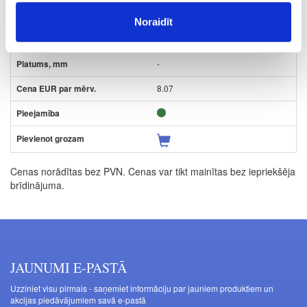
-
Noraidīt
-
-
8.07
Cenas norādītas bez PVN. Cenas var tikt mainītas bez iepriekšēja
brīdinājuma.
JAUNUMI E-PASTĀ
Uzziniet visu pirmais - saņemiet informāciju par jauniem produktiem un
akcijas piedāvājumiem savā e-pastā