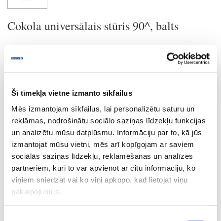
Cokola universālais stūris 90^, balts
Uzdot jautājumu
Nosūtīt saiti uz produktu
Drukāt
Šī tīmekļa vietne izmanto sīkfailus
Mēs izmantojam sīkfailus, lai personalizētu saturu un
reklāmas, nodrošinātu sociālo saziņas līdzekļu funkcijas
19-425C-97-E43SF
un analizētu mūsu datplūsmu. Informāciju par to, kā jūs
izmantojat mūsu vietni, mēs arī kopīgojam ar saviem
Cokola universālais stūris 90^, balts
sociālās saziņas līdzekļu, reklamēšanas un analīzes
Gab.
partneriem, kuri to var apvienot ar citu informāciju, ko
viņiem sniedzat vai ko viņi apkopo, kad lietojat viņu
balta
pakalpojumus.
100
1.77
Piekrišanas