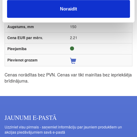
Gab.
Noraidīt
balta
150
2.21
Cenas norādītas bez PVN. Cenas var tikt mainītas bez iepriekšēja
brīdinājuma.
JAUNUMI E-PASTĀ
Uzziniet visu pirmais - saņemiet informāciju par jauniem produktiem un
akcijas piedāvājumiem savā e-pastā