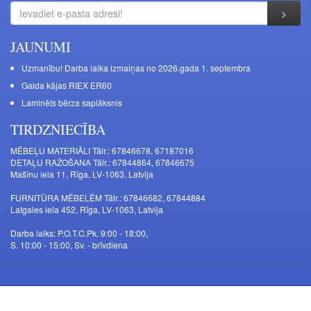
JAUNUMI
Uzmanību! Darba laika izmaiņas no 2026.gada 1. septembra
Galda kājas RIEX ER60
Laminēts bērza saplāksnis
TIRDZNIECĪBA
MĒBEĻU MATERIĀLI Tālr.: 67846678, 67187016
DETAĻU RAŽOŠANA Tālr.: 67844864, 67846675
Mašīnu iela 11, Rīga, LV-1063, Latvija
FURNITŪRA MĒBELĒM Tālr.: 67846682, 67844884
Latgales iela 452, Rīga, LV-1063, Latvija
Darba laiks: P.O.T.C.Pk. 9:00 - 18:00,
S. 10:00 - 15:00, Sv. - brīvdiena