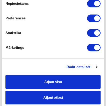
Nepieciešams
izvēle
Preferences
19-425C-117E43SF
Cokola universālais stūris 90^, balts
Statistika
Gab.
Mārketings
balta
120
1.94
Rādīt detalizēti
Atļaut visu
19-425C-147E43SF
Atļaut atlasi
Cokola universālais stūris 90^, balts