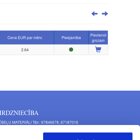
Pievienot
Cena EUR par mērv.
Pieejamība
grozam
2.64
IRDZNIECĪBA
BEĻU MATERIĀLI Tālr.: 67846678, 67187016
TAĻU RAŽOŠANA Tālr.: 67844864, 67846675
šīnu iela 11, Rīga, LV-1063, Latvija