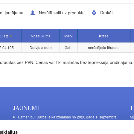
ot jautājumu
Nosūtīt saiti uz produktu
Drukāt
kuls
Nosaukums
Mērv.
Krāsa
2.04.105
Durvju atdure
Gab.
nerūsējoša tērauda
rādītas bez PVN. Cenas var tikt mainītas bez iepriekšēja brīdinājuma.
JAUNUMI
T
Uzmanību! Darba laika izmaiņas no 2026.gada 1. septembra
MĒ
DE
Galda kājas RIEX ER60
Ma
Laminēts bērza saplāksnis
sīkfailus