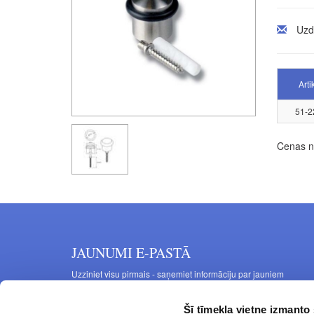
Uzd
Arti
51-2
Cenas no
JAUNUMI E-PASTĀ
Uzziniet visu pirmais - saņemiet informāciju par jauniem
produktiem un akcijas piedāvājumiem savā e-pastā
Šī tīmekļa vietne izmanto 