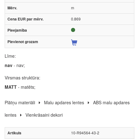
m
0.869
Līme:
nav
- nav;
Virsmas struktūra:
MATT
- matēts;
Plātņu materiāli
Malu apdares lentes
ABS malu apdares
lentes
Vienkrāsaini dekori
10-R94564-43-2