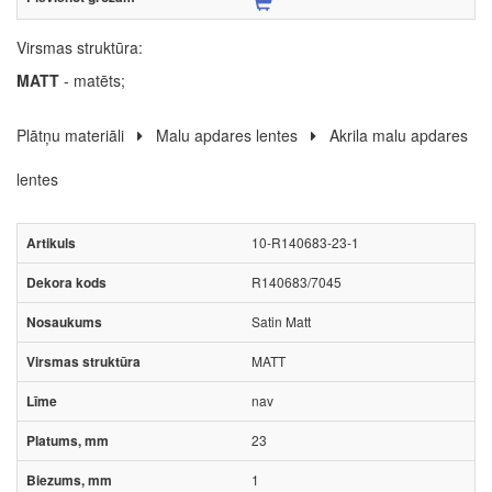
Virsmas struktūra:
MATT
- matēts;
Plātņu materiāli
Malu apdares lentes
Akrila malu apdares
lentes
10-R140683-23-1
R140683/7045
Satin Matt
MATT
nav
23
1