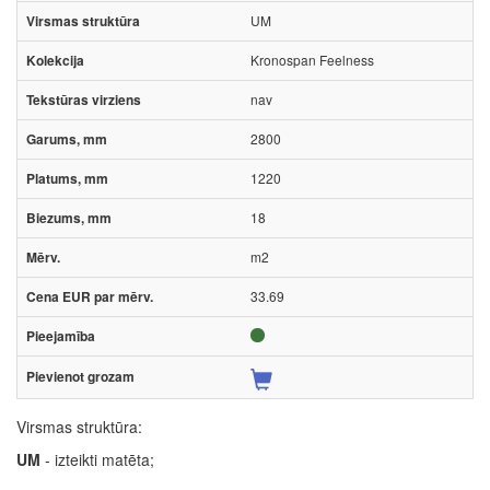
UM
Kronospan Feelness
nav
2800
1220
18
m2
33.69
Virsmas struktūra:
UM
- izteikti matēta;