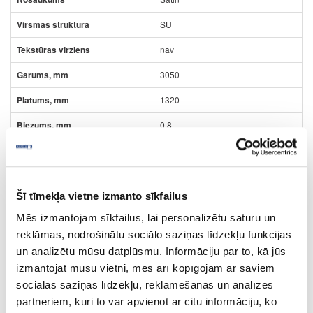
SU
nav
3050
1320
0.8
m2
15.86
Šī tīmekļa vietne izmanto sīkfailus
Mēs izmantojam sīkfailus, lai personalizētu saturu un
reklāmas, nodrošinātu sociālo saziņas līdzekļu funkcijas
un analizētu mūsu datplūsmu. Informāciju par to, kā jūs
Virsmas struktūra:
izmantojat mūsu vietni, mēs arī kopīgojam ar saviem
SU
- matēts velvets;
RS
- raupja akmens struktūra;
sociālās saziņas līdzekļu, reklamēšanas un analīzes
partneriem, kuri to var apvienot ar citu informāciju, ko