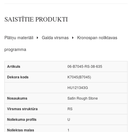
SAISTĪTIE PRODUKTI
Plātņu materiāli
Galda virsmas
Kronospan noliktavas
programma
06-B7045-RS-38-635
K7045(B7045)
HU121343G
Satin Rough Stone
RS
U
1