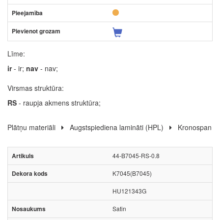
Līme:
ir
- ir;
nav
- nav;
Virsmas struktūra:
RS
- raupja akmens struktūra;
Plātņu materiāli
Augstspiediena lamināti (HPL)
Kronospan
44-B7045-RS-0.8
K7045(B7045)
HU121343G
Satin