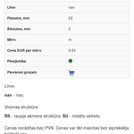
nav
22
2
m
0.53
Līme:
nav
- nav;
Virsmas struktūra:
RS
- raupja akmens struktūra;
SU
- matēts velvets;
Cenas norādītas bez PVN. Cenas var tikt mainītas bez iepriekšēja
brīdinājuma.