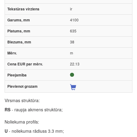
ir
4100
635
38
m
22.13
Virsmas struktūra:
RS
- raupja akmens struktūra;
Noliekuma profils:
U
- noliekuma rādiuss 3.3 mm;