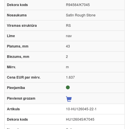
R94564/K7045
Satin Rough Stone
RS
nav
43
2
m
1.637
10-HU126045-22-1
HU126045/K7045