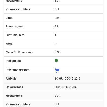
Satin
SU
nav
22
1
m
0.35
10-HU126045-22-2
HU126045/K7045
Satin
SU