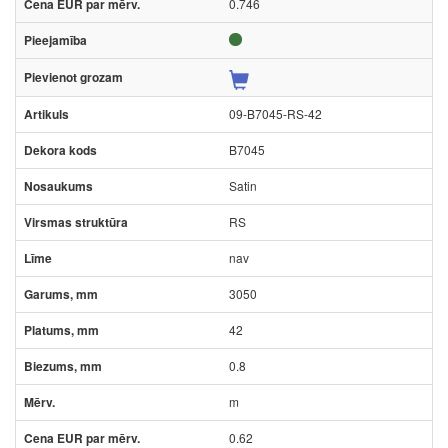
0.746
09-B7045-RS-42
B7045
Satin
RS
nav
3050
42
0.8
m
0.62