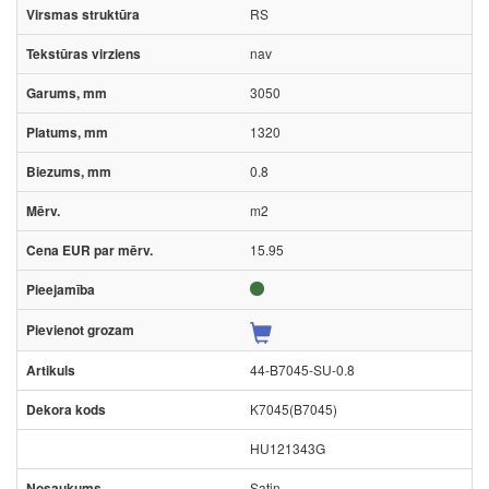
RS
nav
3050
1320
0.8
m2
15.95
44-B7045-SU-0.8
K7045(B7045)
HU121343G
Satin