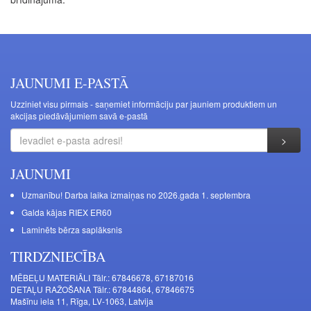
JAUNUMI E-PASTĀ
Uzziniet visu pirmais - saņemiet informāciju par jauniem produktiem un
akcijas piedāvājumiem savā e-pastā
JAUNUMI
Uzmanību! Darba laika izmaiņas no 2026.gada 1. septembra
Galda kājas RIEX ER60
Laminēts bērza saplāksnis
TIRDZNIECĪBA
MĒBEĻU MATERIĀLI Tālr.: 67846678, 67187016
DETAĻU RAŽOŠANA Tālr.: 67844864, 67846675
Mašīnu iela 11, Rīga, LV-1063, Latvija