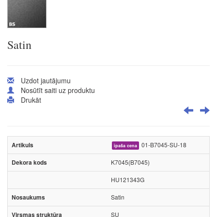
Satin
Uzdot jautājumu
Nosūtīt saiti uz produktu
Drukāt
01-B7045-SU-18
īpaša cena
K7045(B7045)
HU121343G
Satin
SU