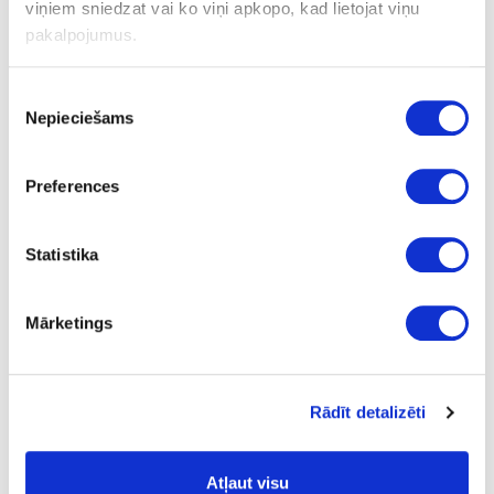
Plātņu materiāli
Akrila materiāli
Akrila plātnes
viņiem sniedzat vai ko viņi apkopo, kad lietojat viņu
pakalpojumus.
49-7045-AG-18.3
Piekrišanas
K7045(7045)
Nepieciešams
izvēle
R94564
Satin (uz MDF) vienpusējs dekors
Preferences
GLOSS
Statistika
Kronospan Acrylic
nav
Mārketings
2800
1300
Rādīt detalizēti
18.3
m2
Atļaut visu