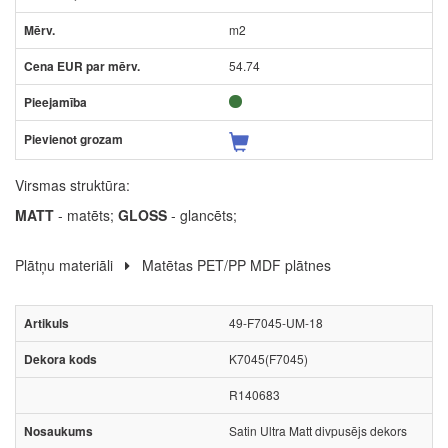
m2
54.74
Virsmas struktūra:
MATT
- matēts;
GLOSS
- glancēts;
Plātņu materiāli
Matētas PET/PP MDF plātnes
49-F7045-UM-18
K7045(F7045)
R140683
Satin Ultra Matt divpusējs dekors