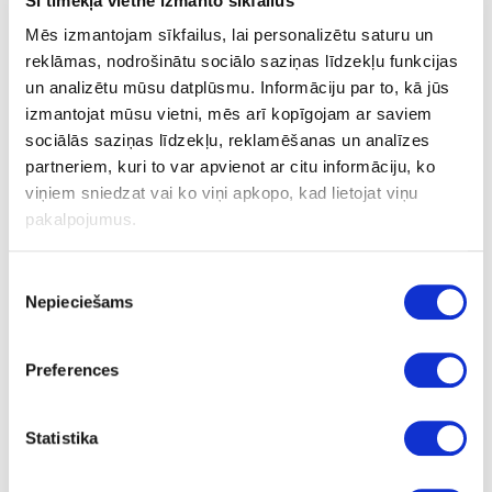
Šī tīmekļa vietne izmanto sīkfailus
MATT
Mēs izmantojam sīkfailus, lai personalizētu saturu un
reklāmas, nodrošinātu sociālo saziņas līdzekļu funkcijas
23
un analizētu mūsu datplūsmu. Informāciju par to, kā jūs
1.2
izmantojat mūsu vietni, mēs arī kopīgojam ar saviem
sociālās saziņas līdzekļu, reklamēšanas un analīzes
m
partneriem, kuri to var apvienot ar citu informāciju, ko
1.549
viņiem sniedzat vai ko viņi apkopo, kad lietojat viņu
pakalpojumus.
Piekrišanas
Nepieciešams
izvēle
Virsmas struktūra:
MATT
- matēts;
Preferences
Apjoma atlaides: 1-3 ruļļiem 15%, 4-6 ruļļiem 20%, vairāk kā 10
ruļļiem 26%. Dekoriem ar atzīmi "Īpaša cena" maksimālā atlaide
Statistika
ruļļiem 15%. Pilniem ruļļiem atlaide 15%.