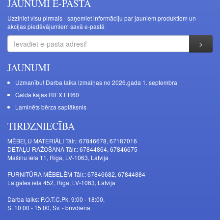
JAUNUMI E-PASTĀ
Uzziniet visu pirmais - saņemiet informāciju par jauniem produktiem un
akcijas piedāvājumiem savā e-pastā
JAUNUMI
Uzmanību! Darba laika izmaiņas no 2026.gada 1. septembra
Galda kājas RIEX ER60
Laminēts bērza saplāksnis
TIRDZNIECĪBA
MĒBEĻU MATERIĀLI Tālr.: 67846678, 67187016
DETAĻU RAŽOŠANA Tālr.: 67844864, 67846675
Mašīnu iela 11, Rīga, LV-1063, Latvija
FURNITŪRA MĒBELĒM Tālr.: 67846682, 67844884
Latgales iela 452, Rīga, LV-1063, Latvija
Darba laiks: P.O.T.C.Pk. 9:00 - 18:00,
S. 10:00 - 15:00, Sv. - brīvdiena