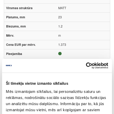
MATT
23
1.2
m
1.373
Virsmas struktūra:
MATT
- matēts;
Šī tīmekļa vietne izmanto sīkfailus
Mēs izmantojam sīkfailus, lai personalizētu saturu un
Apjoma atlaides: 1-3 ruļļiem 15%, 4-6 ruļļiem 20%, vairāk kā 10
ruļļiem 26%. Dekoriem ar atzīmi "Īpaša cena" maksimālā atlaide
reklāmas, nodrošinātu sociālo saziņas līdzekļu funkcijas
ruļļiem 15%. Pilniem ruļļiem atlaide 15%.
un analizētu mūsu datplūsmu. Informāciju par to, kā jūs
izmantojat mūsu vietni, mēs arī kopīgojam ar saviem