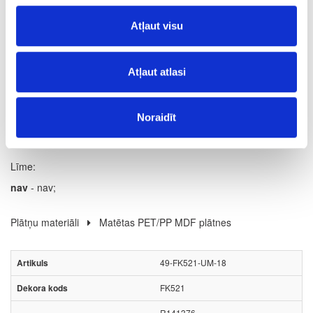
m
Atļaut visu
0.824
Atļaut atlasi
Virsmas struktūra:
Noraidīt
MATT
- matēts;
Līme:
nav
- nav;
Plātņu materiāli
Matētas PET/PP MDF plātnes
49-FK521-UM-18
FK521
R141376