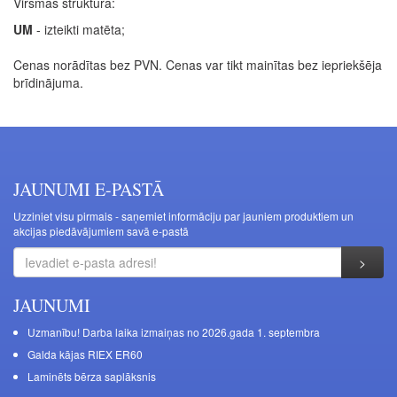
Virsmas struktūra:
UM
- izteikti matēta;
Cenas norādītas bez PVN. Cenas var tikt mainītas bez iepriekšēja
brīdinājuma.
JAUNUMI E-PASTĀ
Uzziniet visu pirmais - saņemiet informāciju par jauniem produktiem un
akcijas piedāvājumiem savā e-pastā
JAUNUMI
Uzmanību! Darba laika izmaiņas no 2026.gada 1. septembra
Galda kājas RIEX ER60
Laminēts bērza saplāksnis