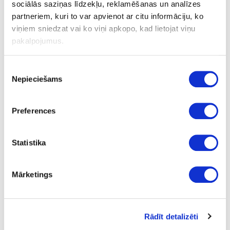
sociālās saziņas līdzekļu, reklamēšanas un analīzes
partneriem, kuri to var apvienot ar citu informāciju, ko
SAISTĪTIE PRODUKTI
viņiem sniedzat vai ko viņi apkopo, kad lietojat viņu
pakalpojumus.
Plātņu materiāli
Malu apdares lentes
ABS malu apdares
Piekrišanas
lentes
Vienkrāsaini dekori
Nepieciešams
izvēle
10-R141376-23-1
Preferences
R141376/FK521
Statistika
Smoke Green Ultra Matt
MATT
Mārketings
nav
23
Rādīt detalizēti
1