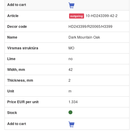
10-HD243399-42-2
outgoing
HD243399/R20065/H3399
Dark Mountain Oak
MO
no
42
2
m
1.334