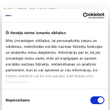
RELATED PRODUCTS
Board materials
Edge bandings
ABS edge bandings
Šī tīmekļa vietne izmanto sīkfailus
Wood and fantasy decors
Mēs izmantojam sīkfailus, lai personalizētu saturu un
reklāmas, nodrošinātu sociālo saziņas līdzekļu funkcijas
10-HD243399-22-1
outgoing
un analizētu mūsu datplūsmu. Informāciju par to, kā jūs
HD243399/R20065/H3399
izmantojat mūsu vietni, mēs arī kopīgojam ar saviem
sociālās saziņas līdzekļu, reklamēšanas un analīzes
Dark Mountain Oak
partneriem, kuri to var apvienot ar citu informāciju, ko
MO
viņiem sniedzat vai ko viņi apkopo, kad lietojat viņu
pakalpojumus.
no
22
Piekrišanas
Nepieciešams
izvēle
1