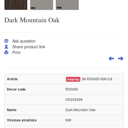
Dark Mountain Oak
Ask question
Share product link
Print
08-R20065-NW-0.8
outgoing
R20065
HD243399
Dark Mountain Oak
NW