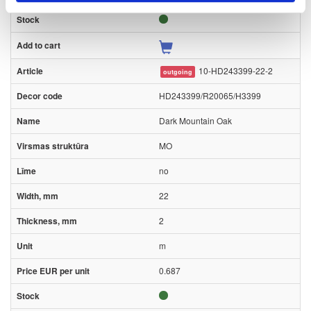
10-HD243399-22-2
outgoing
HD243399/R20065/H3399
Dark Mountain Oak
MO
no
22
2
m
0.687