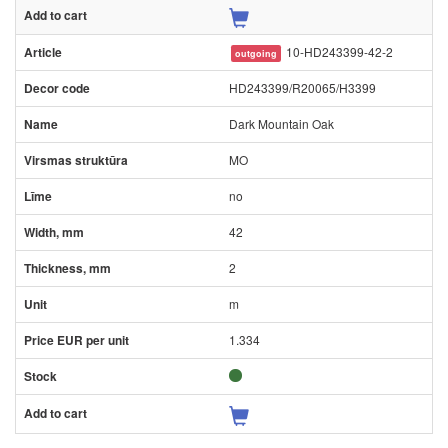
10-HD243399-42-2
outgoing
HD243399/R20065/H3399
Dark Mountain Oak
MO
no
42
2
m
1.334