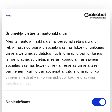
RELATED PRODUCTS
Board materials
Edge bandings
ABS edge bandings
Šī tīmekļa vietne izmanto sīkfailus
Wood and fantasy decors
Mēs izmantojam sīkfailus, lai personalizētu saturu un
reklāmas, nodrošinātu sociālo saziņas līdzekļu funkcijas
10-HD243399-22-1
outgoing
un analizētu mūsu datplūsmu. Informāciju par to, kā jūs
HD243399/R20065/H3399
izmantojat mūsu vietni, mēs arī kopīgojam ar saviem
sociālās saziņas līdzekļu, reklamēšanas un analīzes
Dark Mountain Oak
partneriem, kuri to var apvienot ar citu informāciju, ko
MO
viņiem sniedzat vai ko viņi apkopo, kad lietojat viņu
pakalpojumus.
no
22
Piekrišanas
Nepieciešams
izvēle
1