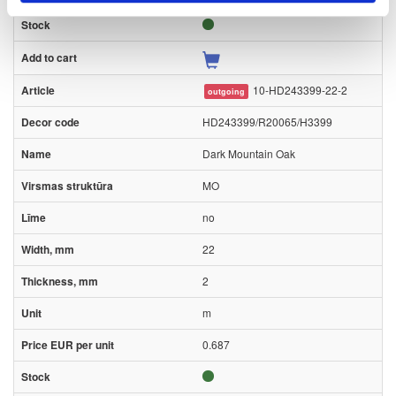
10-HD243399-22-2
outgoing
HD243399/R20065/H3399
Dark Mountain Oak
MO
no
22
2
m
0.687