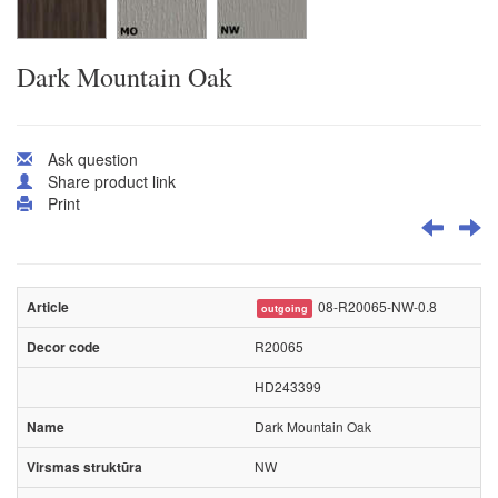
Dark Mountain Oak
Ask question
Share product link
Print
08-R20065-NW-0.8
outgoing
R20065
HD243399
Dark Mountain Oak
NW