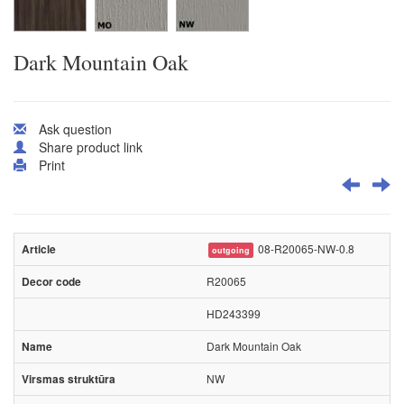
Dark Mountain Oak
Ask question
Share product link
Print
08-R20065-NW-0.8
outgoing
R20065
HD243399
Dark Mountain Oak
NW