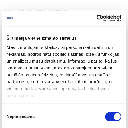
RELATED PRODUCTS
Board materials
Edge bandings
ABS edge bandings
Šī tīmekļa vietne izmanto sīkfailus
Wood and fantasy decors
Mēs izmantojam sīkfailus, lai personalizētu saturu un
reklāmas, nodrošinātu sociālo saziņas līdzekļu funkcijas
10-HD243399-22-1
outgoing
un analizētu mūsu datplūsmu. Informāciju par to, kā jūs
HD243399/R20065/H3399
izmantojat mūsu vietni, mēs arī kopīgojam ar saviem
sociālās saziņas līdzekļu, reklamēšanas un analīzes
Dark Mountain Oak
partneriem, kuri to var apvienot ar citu informāciju, ko
MO
viņiem sniedzat vai ko viņi apkopo, kad lietojat viņu
pakalpojumus.
no
22
Piekrišanas
Nepieciešams
izvēle
1