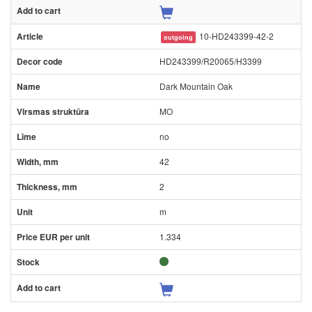
10-HD243399-42-2
outgoing
HD243399/R20065/H3399
Dark Mountain Oak
MO
no
42
2
m
1.334