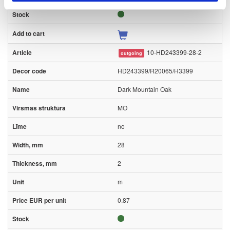
10-HD243399-28-2
outgoing
HD243399/R20065/H3399
Dark Mountain Oak
MO
no
28
2
m
0.87