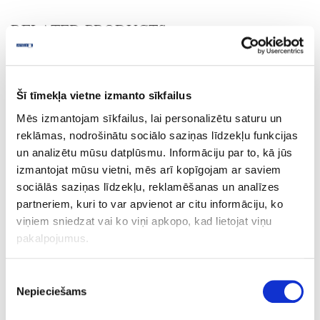
RELATED PRODUCTS
Board materials
Edge bandings
ABS edge bandings
Šī tīmekļa vietne izmanto sīkfailus
Wood and fantasy decors
Mēs izmantojam sīkfailus, lai personalizētu saturu un
reklāmas, nodrošinātu sociālo saziņas līdzekļu funkcijas
10-HD243399-22-1
outgoing
un analizētu mūsu datplūsmu. Informāciju par to, kā jūs
HD243399/R20065/H3399
izmantojat mūsu vietni, mēs arī kopīgojam ar saviem
sociālās saziņas līdzekļu, reklamēšanas un analīzes
Dark Mountain Oak
partneriem, kuri to var apvienot ar citu informāciju, ko
MO
viņiem sniedzat vai ko viņi apkopo, kad lietojat viņu
pakalpojumus.
no
22
Piekrišanas
Nepieciešams
izvēle
1