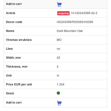
10-HD243399-42-2
outgoing
HD243399/R20065/H3399
Dark Mountain Oak
MO
no
42
2
m
1.334