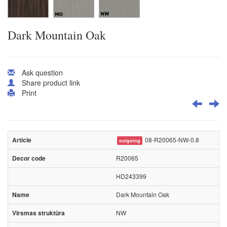
Dark Mountain Oak
Ask question
Share product link
Print
08-R20065-NW-0.8
outgoing
R20065
HD243399
Dark Mountain Oak
NW