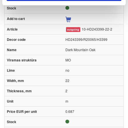
10-HD243399-22-2
outgoing
HD243399/R20065/H3399
Dark Mountain Oak
MO
no
22
2
m
0.687