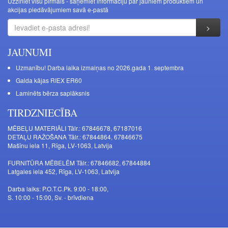
Uzziniet visu pirmais - saņemiet informāciju par jauniem produktiem un
akcijas piedāvājumiem savā e-pastā
JAUNUMI
Uzmanību! Darba laika izmaiņas no 2026.gada 1. septembra
Galda kājas RIEX ER60
Laminēts bērza saplāksnis
TIRDZNIECĪBA
MĒBEĻU MATERIĀLI Tālr.: 67846678, 67187016
DETAĻU RAŽOŠANA Tālr.: 67844864, 67846675
Mašīnu iela 11, Rīga, LV-1063, Latvija
FURNITŪRA MĒBELĒM Tālr.: 67846682, 67844884
Latgales iela 452, Rīga, LV-1063, Latvija
Darba laiks: P.O.T.C.Pk. 9:00 - 18:00,
S. 10:00 - 15:00, Sv. - brīvdiena