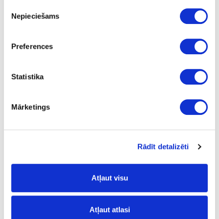
Piekrišanas
Lava
Nepieciešams
izvēle
500
1x16+1x22
Preferences
370
Statistika
464
185.18
Mārketings
Rādīt detalizēti
28-VS90003693
Atkritumu tvertne VS ENVI SPACE
500mm
Atļaut visu
Gab.
sudrabota
Atļaut atlasi