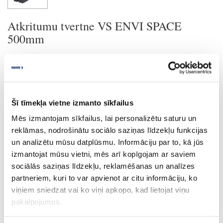
Atkritumu tvertne VS ENVI SPACE
500mm
Uzstādīšanas instrukcija
Šī tīmekļa vietne izmanto sīkfailus
Uzdot jautājumu
Nosūtīt saiti uz produktu
Mēs izmantojam sīkfailus, lai personalizētu saturu un
Drukāt
reklāmas, nodrošinātu sociālo saziņas līdzekļu funkcijas
un analizētu mūsu datplūsmu. Informāciju par to, kā jūs
izmantojat mūsu vietni, mēs arī kopīgojam ar saviem
sociālās saziņas līdzekļu, reklamēšanas un analīzes
28-VS90007095
partneriem, kuri to var apvienot ar citu informāciju, ko
viņiem sniedzat vai ko viņi apkopo, kad lietojat viņu
Atkritumu tvertne VS ENVI SPACE
500mm
pakalpojumus.
Gab.