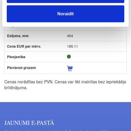
500
Noraidīt
1x16+1x22
370
464
186.11
Cenas norādītas bez PVN. Cenas var tikt mainītas bez iepriekšēja
brīdinājuma.
JAUNUMI E-PASTĀ