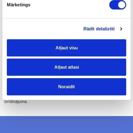
Mārketings
sudrabota
450
15.5
Rādīt detalizēti
450
Atļaut visu
280
34.61
Atļaut atlasi
Noraidīt
Cenas norādītas bez PVN. Cenas var tikt mainītas bez iepriekšēja
brīdinājuma.