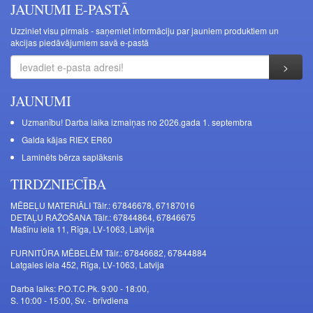
JAUNUMI E-PASTĀ
Uzziniet visu pirmais - saņemiet informāciju par jauniem produktiem un
akcijas piedāvājumiem savā e-pastā
JAUNUMI
Uzmanību! Darba laika izmaiņas no 2026.gada 1. septembra
Galda kājas RIEX ER60
Laminēts bērza saplāksnis
TIRDZNIECĪBA
MĒBEĻU MATERIĀLI Tālr.: 67846678, 67187016
DETAĻU RAŽOŠANA Tālr.: 67844864, 67846675
Mašīnu iela 11, Rīga, LV-1063, Latvija
FURNITŪRA MĒBELĒM Tālr.: 67846682, 67844884
Latgales iela 452, Rīga, LV-1063, Latvija
Darba laiks: P.O.T.C.Pk. 9:00 - 18:00,
S. 10:00 - 15:00, Sv. - brīvdiena