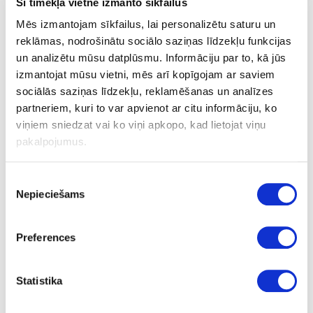
Šī tīmekļa vietne izmanto sīkfailus
Mēs izmantojam sīkfailus, lai personalizētu saturu un
Atkritumu tvertne VS ENVI Single
reklāmas, nodrošinātu sociālo saziņas līdzekļu funkcijas
450mm
un analizētu mūsu datplūsmu. Informāciju par to, kā jūs
izmantojat mūsu vietni, mēs arī kopīgojam ar saviem
sociālās saziņas līdzekļu, reklamēšanas un analīzes
Uzstādīšanas instrukcija
partneriem, kuri to var apvienot ar citu informāciju, ko
viņiem sniedzat vai ko viņi apkopo, kad lietojat viņu
pakalpojumus.
Uzdot jautājumu
Nosūtīt saiti uz produktu
Drukāt
Piekrišanas
Nepieciešams
izvēle
Preferences
28-VS90009042
Atkritumu tvertne VS ENVI Single
Statistika
450mm
Gab.