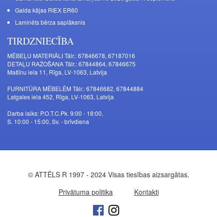
Galda kājas RIEX ER60
Laminēts bērza saplāksnis
TIRDZNIECĪBA
MĒBEĻU MATERIĀLI Tālr.: 67846678, 67187016
DETAĻU RAŽOŠANA Tālr.: 67844864, 67846675
Mašīnu iela 11, Rīga, LV-1063, Latvija
FURNITŪRA MĒBELĒM Tālr.: 67846682, 67844884
Latgales iela 452, Rīga, LV-1063, Latvija
Darba laiks: P.O.T.C.Pk. 9:00 - 18:00,
S. 10:00 - 15:00, Sv. - brīvdiena
© ATTĒLS R 1997 - 2024 Visas tiesības aizsargātas.
Privātuma politika
Kontakti