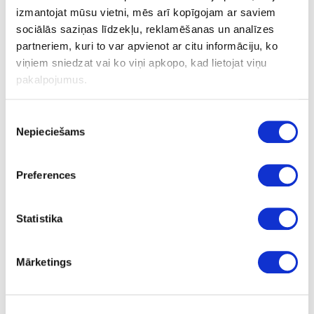
izmantojat mūsu vietni, mēs arī kopīgojam ar saviem
sociālās saziņas līdzekļu, reklamēšanas un analīzes
partneriem, kuri to var apvienot ar citu informāciju, ko
WC aizgrieznis TAVIRA / HELIX 200,
viņiem sniedzat vai ko viņi apkopo, kad lietojat viņu
8x8mm
pakalpojumus.
Piekrišanas
Nepieciešams
Uzdot jautājumu
izvēle
Nosūtīt saiti uz produktu
Drukāt
Preferences
Statistika
51-BD751112-41E
pasūtījums
WC aizgrieznis 8x8mm
Mārketings
Komplekts
slīpēta misiņa