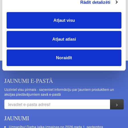
Rādīt detalizēti
20.34
Atļaut visu
Atļaut atlasi
Cenas norādītas bez PVN. Cenas var tikt mainītas bez iepriekšēja
brīdinājuma.
Noraidīt
JAUNUMI E-PASTĀ
Uzziniet visu pirmais - saņemiet informāciju par jauniem produktiem un
akcijas piedāvājumiem savā e-pastā
JAUNUMI
Uzmanību! Darba laika izmaiņas no 2026.gada 1. septembra