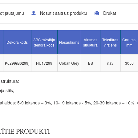
ot jautājumu
Nosūtīt saiti uz produktu
Drukāt
ABS ražotāja
Virsmas
Tekstūras
Garums,
Dekora kods
Nosaukums
dekora kods
struktūra
virziens
mm
K6299(B6299)
HU17299
Cobalt Grey
BS
nav
3050
struktūra:
ja stils;
tlaides: 5-9 loksnes – 3%, 10-19 loksnes - 5%, 20-39 loksnes – 10%,
TĪTIE PRODUKTI