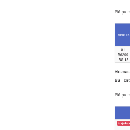
Plātņu m
Artikuls
01-
B6299-
BS-18
Virsmas 
BS
- biro
Plātņu m
izejošais