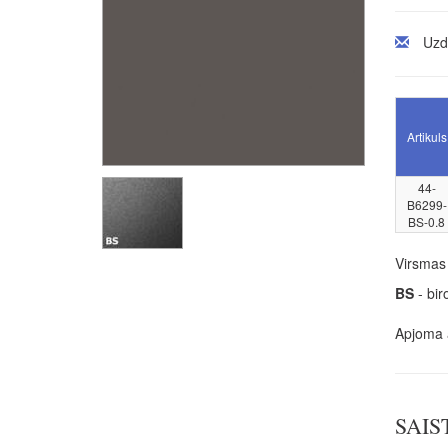
Uzd
Artikuls
44-
B6299-
BS-0.8
Virsmas 
BS
- biro
Apjoma a
SAIS