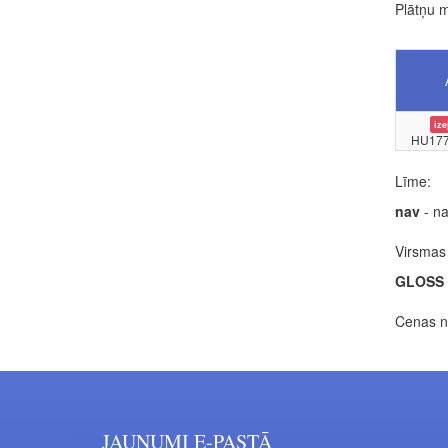
Plātņu m
ize
HU177
Līme:
nav
- na
Virsmas 
GLOSS
Cenas no
JAUNUMI E-PASTĀ