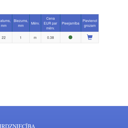
Cena
latums,
Biezums,
Pievienot
Mērv.
EUR par
Pieejamība
mm
mm
grozam
mērv.
22
1
m
0.38
IRDZNIECĪBA