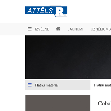
IZVĒLNE
JAUNUMI
UZŅĒMUMS
Plātņu materiāli
Plātņu mate
Coba