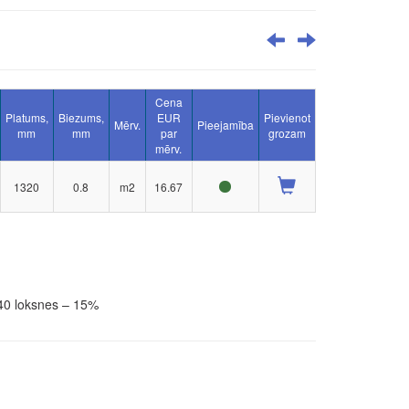
Cena
Platums,
Biezums,
EUR
Pievienot
Mērv.
Pieejamība
mm
mm
par
grozam
mērv.
1320
0.8
m2
16.67
 40 loksnes – 15%