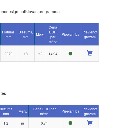
onodesign noliktavas programma
Cena
Platums,
Biezums,
EUR
Pievienot
Mērv.
Pieejamība
mm
mm
par
grozam
mērv.
2070
18
m2
14.94
tes
Biezums,
Cena EUR par
Pievienot
Mērv.
Pieejamība
mm
mērv.
grozam
1.2
m
0.74