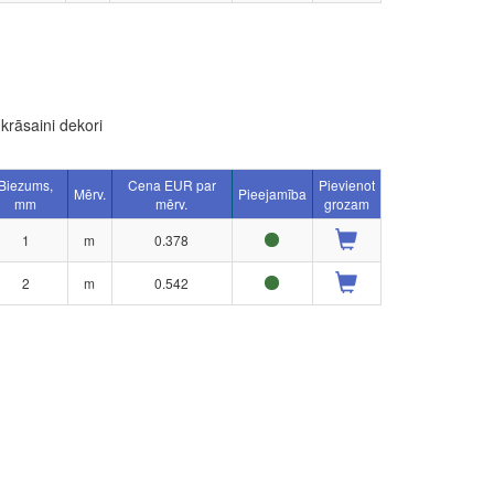
krāsaini dekori
Biezums,
Cena EUR par
Pievienot
Mērv.
Pieejamība
mm
mērv.
grozam
1
m
0.378
2
m
0.542