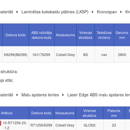
ateriāli
Laminētas kokskaidu plātnes (LKSP)
Kronospan
Kr
ABS ražotāja
Virsmas
Tekstūras
Garums,
Dekora kods
Nosaukums
dekora kods
struktūra
virziens
mm
K6299(B6299)
HU176299
Cobalt Grey
BS
nav
2800
struktūra:
ja stils;
ateriāli
Malu apdares lentes
Laser Edge ABS malu apdares len
Virsmas
Platums,
Artikuls
Dekora kods
Nosaukums
struktūra
mm
10-R71256-23-
R71256/6299
Cobalt Grey
GLOSS
23
1.2