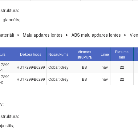
struktūra:
- glancēts;
ateriāli
Malu apdares lentes
ABS malu apdares lentes
Vien
Virsmas
Platums,
kuls
Dekora kods
Nosaukums
Līme
struktūra
mm
17299-
HU17299/B6299
Cobalt Grey
BS
nav
22
-1
17299-
HU17299/B6299
Cobalt Grey
BS
nav
22
-2
v;
struktūra:
ja stils;