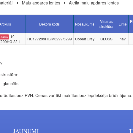
ateriāli
Malu apdares lentes
Akrila malu apdares lentes
Virsmas
P
Artikuls
Dekora kods
Nosaukums
Līme
struktūra
10-
jošais
HU177299HG/M6299/6299
Cobalt Grey
GLOSS
nav
299HG-22-1
v;
struktūra:
- glancēts;
rādītas bez PVN. Cenas var tikt mainītas bez iepriekšēja brīdinājuma.
JAUNUMI
T