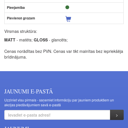
Virsmas struktūra:
MATT
- matēts;
GLOSS
- glancēts;
Cenas norādītas bez PVN. Cenas var tikt mainītas bez iepriekšēja
brīdinājuma.
JAUNUMI E-PASTĀ
Uzziniet visu pirmais - saņemiet informāciju par jauniem produktiem un
akcijas piedāvājumiem savā e-pastā