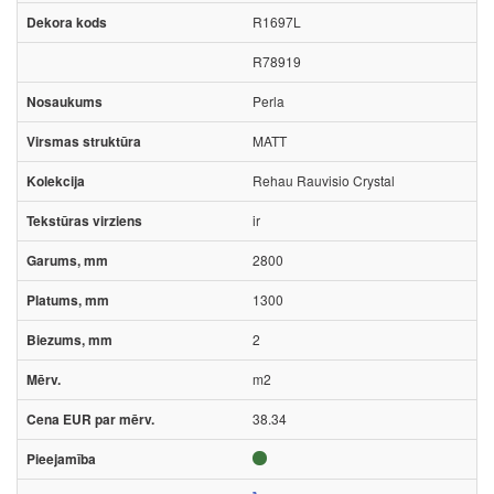
R1697L
R78919
Perla
MATT
Rehau Rauvisio Crystal
ir
2800
1300
2
m2
38.34