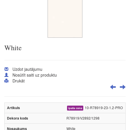
White
Uzdot jautājumu
Nosūtīt saiti uz produktu
Drukāt
10-R78919-23-1.2-PRO
īpaša cena
R78919/V2892/1298
White