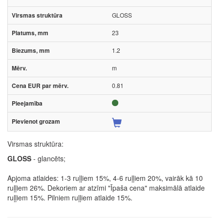
GLOSS
23
1.2
m
0.81
Virsmas struktūra:
GLOSS
- glancēts;
Apjoma atlaides: 1-3 ruļļiem 15%, 4-6 ruļļiem 20%, vairāk kā 10
ruļļiem 26%. Dekoriem ar atzīmi "Īpaša cena" maksimālā atlaide
ruļļiem 15%. Pilniem ruļļiem atlaide 15%.