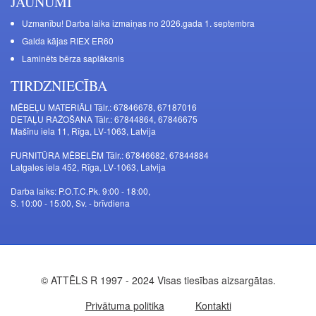
JAUNUMI
Uzmanību! Darba laika izmaiņas no 2026.gada 1. septembra
Galda kājas RIEX ER60
Laminēts bērza saplāksnis
TIRDZNIECĪBA
MĒBEĻU MATERIĀLI Tālr.: 67846678, 67187016
DETAĻU RAŽOŠANA Tālr.: 67844864, 67846675
Mašīnu iela 11, Rīga, LV-1063, Latvija
FURNITŪRA MĒBELĒM Tālr.: 67846682, 67844884
Latgales iela 452, Rīga, LV-1063, Latvija
Darba laiks: P.O.T.C.Pk. 9:00 - 18:00,
S. 10:00 - 15:00, Sv. - brīvdiena
© ATTĒLS R 1997 - 2024 Visas tiesības aizsargātas.
Privātuma politika
Kontakti