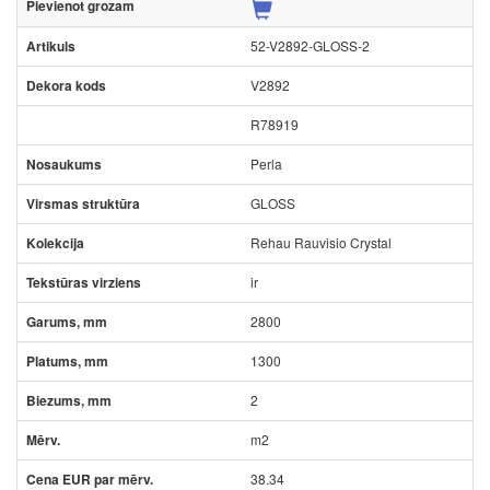
52-V2892-GLOSS-2
V2892
R78919
Perla
GLOSS
Rehau Rauvisio Crystal
ir
2800
1300
2
m2
38.34