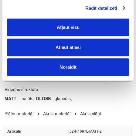
Rādīt detalizēti
2800
1300
Atļaut visu
19
m2
Atļaut atlasi
109.03
Noraidīt
Virsmas struktūra:
MATT
- matēts;
GLOSS
- glancēts;
Plātņu materiāli
Akrila materiāli
Akrila slāņi
52-R1697L-MATT-2