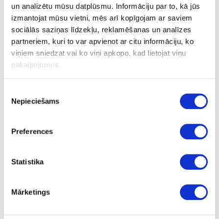
1300
un analizētu mūsu datplūsmu. Informāciju par to, kā jūs
izmantojat mūsu vietni, mēs arī kopīgojam ar saviem
19
sociālās saziņas līdzekļu, reklamēšanas un analīzes
m2
partneriem, kuri to var apvienot ar citu informāciju, ko
viņiem sniedzat vai ko viņi apkopo, kad lietojat viņu
109.03
pakalpojumus.
Piekrišanas
Nepieciešams
izvēle
49-V2892-GLOSS-19
V2892
Preferences
R78919
Statistika
Perla (uz MDF) vienpusējs dekors
GLOSS
Mārketings
Rehau Rauvisio Crystal
ir