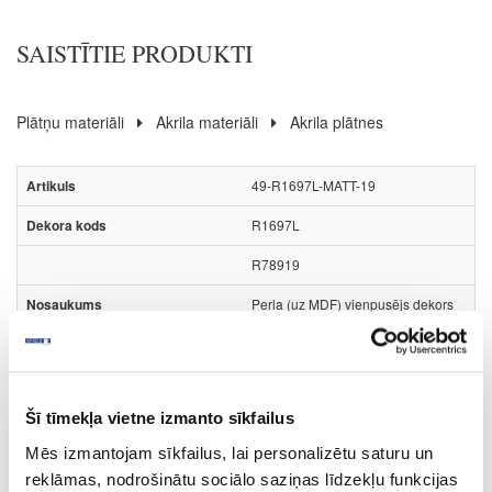
SAISTĪTIE PRODUKTI
Plātņu materiāli
Akrila materiāli
Akrila plātnes
49-R1697L-MATT-19
R1697L
R78919
Perla (uz MDF) vienpusējs dekors
MATT
Rehau Rauvisio Crystal
Šī tīmekļa vietne izmanto sīkfailus
ir
Mēs izmantojam sīkfailus, lai personalizētu saturu un
2800
reklāmas, nodrošinātu sociālo saziņas līdzekļu funkcijas