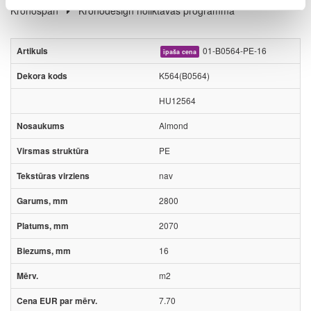
Kronospan
Kronodesign noliktavas programma
01-B0564-PE-16
īpaša cena
K564(B0564)
HU12564
Almond
PE
nav
2800
2070
16
m2
7.70