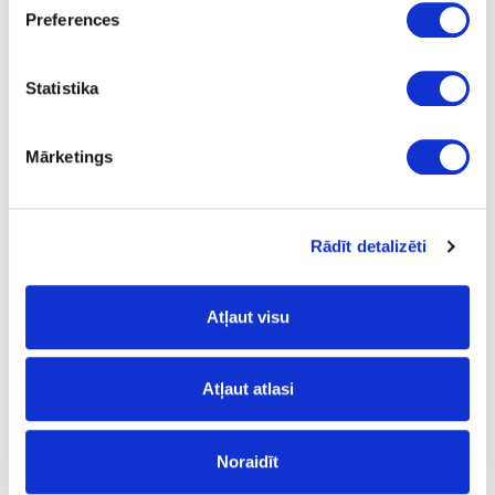
Kronospan Feelness
Preferences
nav
Statistika
2800
1220
Mārketings
18
m2
Rādīt detalizēti
33.69
Atļaut visu
Virsmas struktūra:
Atļaut atlasi
UM
- izteikti matēta;
Noraidīt
Plātņu materiāli
Laminētas kokskaidu plātnes (LKSP)