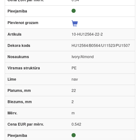
10-HU12564-22-2
HU12564/B0564/U11523/PU1507
Ivory/Almond
PE
nav
22
2
m
0.542