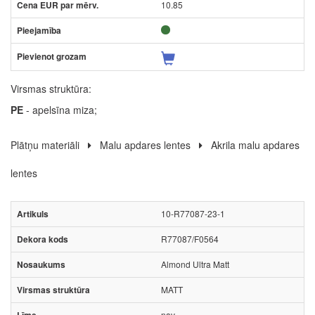
10.85
Virsmas struktūra:
PE
- apelsīna miza;
Plātņu materiāli
Malu apdares lentes
Akrila malu apdares
lentes
10-R77087-23-1
R77087/F0564
Almond Ultra Matt
MATT
nav