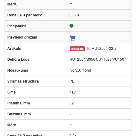
m
0.378
10-HU12564-32-2
izejošais
HU12564/B0564/U11523/PU1507
Ivory/Almond
PE
nav
32
2
m
0.34