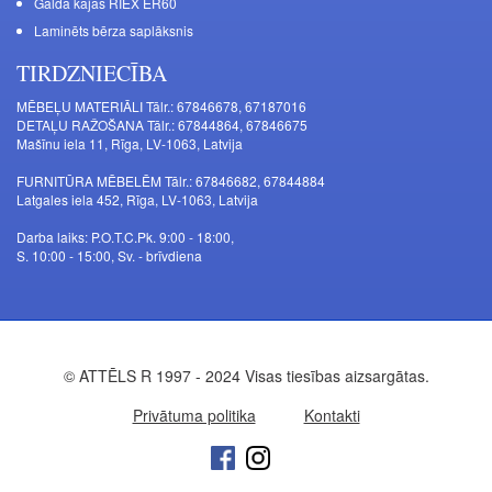
Galda kājas RIEX ER60
Laminēts bērza saplāksnis
TIRDZNIECĪBA
MĒBEĻU MATERIĀLI Tālr.: 67846678, 67187016
DETAĻU RAŽOŠANA Tālr.: 67844864, 67846675
Mašīnu iela 11, Rīga, LV-1063, Latvija
FURNITŪRA MĒBELĒM Tālr.: 67846682, 67844884
Latgales iela 452, Rīga, LV-1063, Latvija
Darba laiks: P.O.T.C.Pk. 9:00 - 18:00,
S. 10:00 - 15:00, Sv. - brīvdiena
© ATTĒLS R 1997 - 2024 Visas tiesības aizsargātas.
Privātuma politika
Kontakti