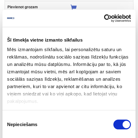
Līme:
nav
- nav;
Šī tīmekļa vietne izmanto sīkfailus
Virsmas struktūra:
Mēs izmantojam sīkfailus, lai personalizētu saturu un
PE
- apelsīna miza;
reklāmas, nodrošinātu sociālo saziņas līdzekļu funkcijas
un analizētu mūsu datplūsmu. Informāciju par to, kā jūs
Plātņu materiāli
Matētas PET/PP MDF plātnes
izmantojat mūsu vietni, mēs arī kopīgojam ar saviem
sociālās saziņas līdzekļu, reklamēšanas un analīzes
49-F0564-UM-18
partneriem, kuri to var apvienot ar citu informāciju, ko
viņiem sniedzat vai ko viņi apkopo, kad lietojat viņu
K564(F0564)
pakalpojumus.
R77087
Piekrišanas
Almond Ultra Matt divpusējs dekors
Nepieciešams
izvēle
UM