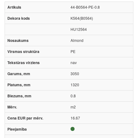
44-B0564-PE-0.8
K564(B0564)
HU12564
Almond
PE
nav
3050
1320
0.8
m2
16.67