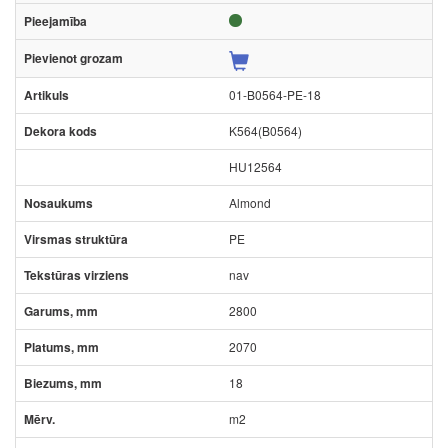
01-B0564-PE-18
K564(B0564)
HU12564
Almond
PE
nav
2800
2070
18
m2