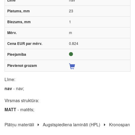
23
1
m
0.824
Līme:
nav
- nav;
Virsmas struktūra:
MATT
- matēts;
Plātņu materiāli
Augstspiediena lamināti (HPL)
Kronospan