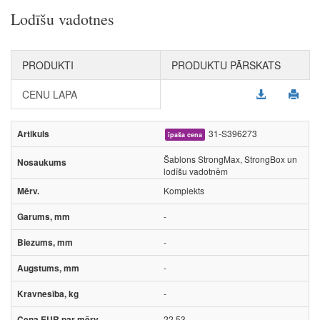
Lodīšu vadotnes
PRODUKTI
PRODUKTU PĀRSKATS
CENU LAPA
31-S396273
īpaša cena
Šablons StrongMax, StrongBox un
lodīšu vadotnēm
Komplekts
-
-
-
-
22.53