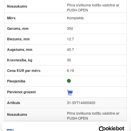
Pilna izvilkuma lodīšu vadotne ar
PUSH-OPEN
Komplekts
350
12.7
45.7
35
6.19
31-SYT14A00400
Pilna izvilkuma lodīšu vadotne ar
PUSH-OPEN
Komplekts