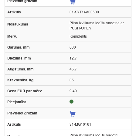
31-SYT14A00600
Pilna izvilkuma lodīšu vadotne ar
PUSH-OPEN
Komplekts
600
12.7
45.7
35
9.49
31-MG10161
Pilna izvilkuma lodīšu vadotņu