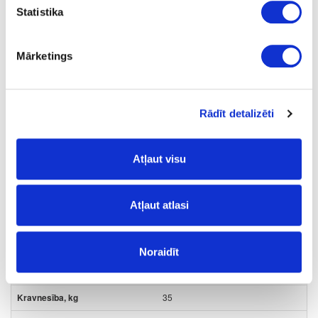
45.7
Statistika
35
Mārketings
7.49
Rādīt detalizēti
31-SYT14A00500
Atļaut visu
Pilna izvilkuma lodīšu vadotne ar
PUSH-OPEN
Komplekts
Atļaut atlasi
500
12.7
Noraidīt
45.7
35