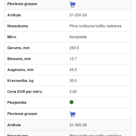
31-250-29
Pilna izvilkuma lodīšu vadotnes
Komplekts
250.0
12.7
45.0
30.0
2.92
31-300-29
Pilna izvilkuma lodīšu vadotnes