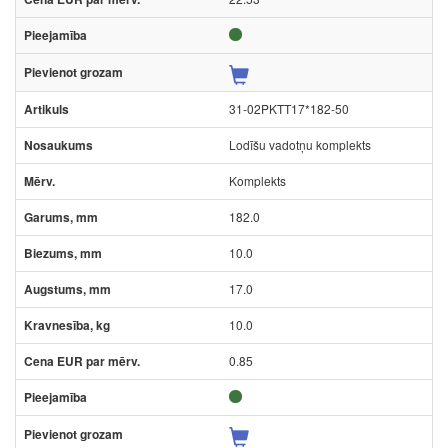
31-02PKTT17*182-50
Lodīšu vadotņu komplekts
Komplekts
182.0
10.0
17.0
10.0
0.85