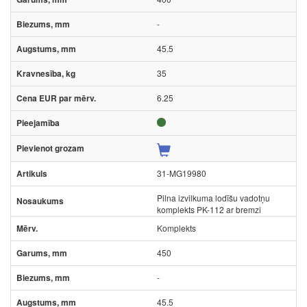
-
45.5
35
6.25
31-MG19980
Pilna izvilkuma lodīšu vadotņu
komplekts PK-112 ar bremzi
Komplekts
450
-
45.5