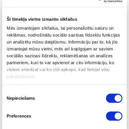
400
12.7
Šī tīmekļa vietne izmanto sīkfailus
45.7
Mēs izmantojam sīkfailus, lai personalizētu saturu un
reklāmas, nodrošinātu sociālo saziņas līdzekļu funkcijas
35
un analizētu mūsu datplūsmu. Informāciju par to, kā jūs
6.82
izmantojat mūsu vietni, mēs arī kopīgojam ar saviem
sociālās saziņas līdzekļu, reklamēšanas un analīzes
partneriem, kuri to var apvienot ar citu informāciju, ko
viņiem sniedzat vai ko viņi apkopo, kad lietojat viņu
pakalpojumus.
31-SYT14A00450
Pilna izvilkuma lodīšu vadotne ar
Piekrišanas
PUSH-OPEN
Nepieciešams
izvēle
Komplekts
450
Preferences
12.7