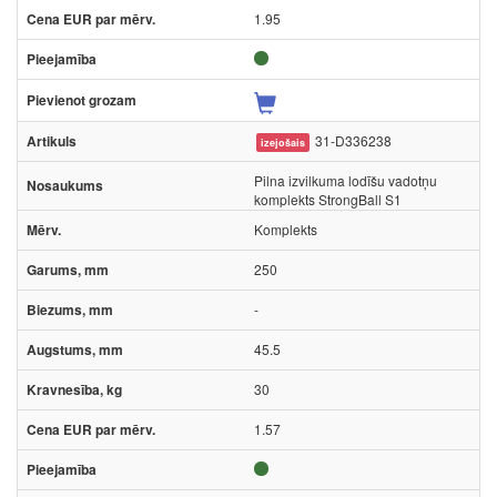
1.95
31-D336238
izejošais
Pilna izvilkuma lodīšu vadotņu
komplekts StrongBall S1
Komplekts
250
-
45.5
30
1.57