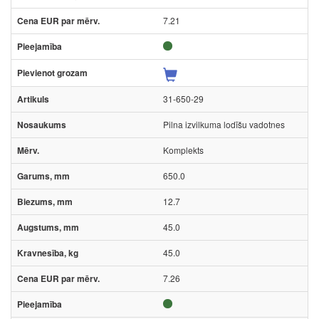
7.21
31-650-29
Pilna izvilkuma lodīšu vadotnes
Komplekts
650.0
12.7
45.0
45.0
7.26