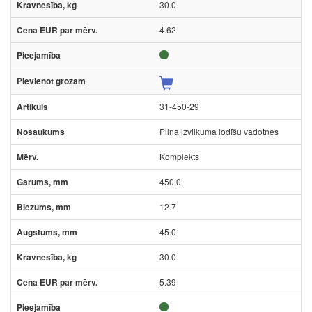
30.0
4.62
31-450-29
Pilna izvilkuma lodīšu vadotnes
Komplekts
450.0
12.7
45.0
30.0
5.39