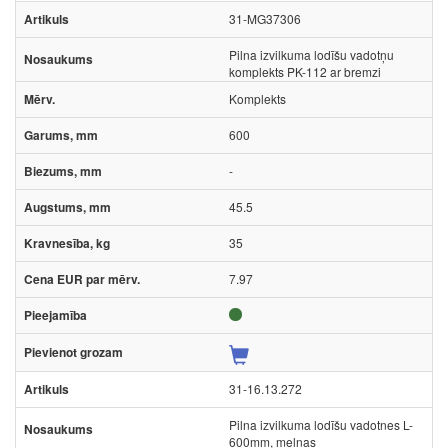
31-MG37306
Pilna izvilkuma lodīšu vadotņu
komplekts PK-112 ar bremzi
Komplekts
600
-
45.5
35
7.97
31-16.13.272
Pilna izvilkuma lodīšu vadotnes L-
600mm, melnas