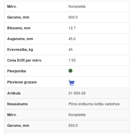
Komplekts
600.0
12.7
45.0
45
7.55
31-550-29
Pilna izvilkuma lodīšu vadotnes
Komplekts
550.0