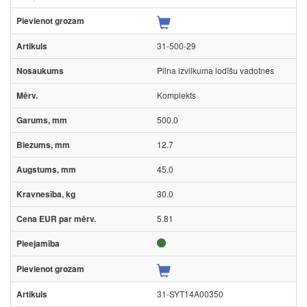
31-500-29
Pilna izvilkuma lodīšu vadotnes
Komplekts
500.0
12.7
45.0
30.0
5.81
31-SYT14A00350