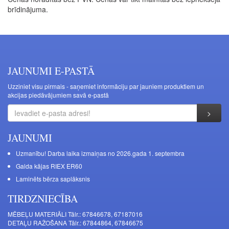
brīdinājuma.
JAUNUMI E-PASTĀ
Uzziniet visu pirmais - saņemiet informāciju par jauniem produktiem un
akcijas piedāvājumiem savā e-pastā
JAUNUMI
Uzmanību! Darba laika izmaiņas no 2026.gada 1. septembra
Galda kājas RIEX ER60
Laminēts bērza saplāksnis
TIRDZNIECĪBA
MĒBEĻU MATERIĀLI Tālr.: 67846678, 67187016
DETAĻU RAŽOŠANA Tālr.: 67844864, 67846675