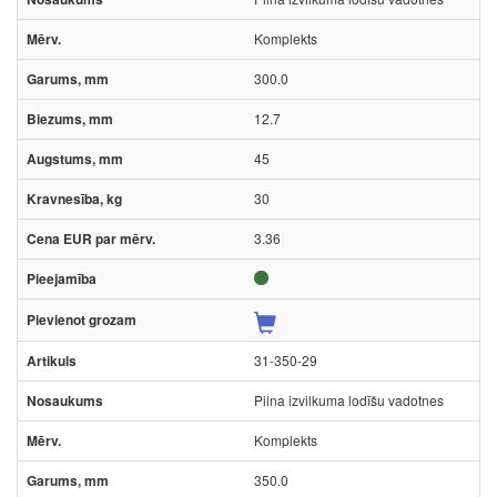
Komplekts
300.0
12.7
45
30
3.36
31-350-29
Pilna izvilkuma lodīšu vadotnes
Komplekts
350.0