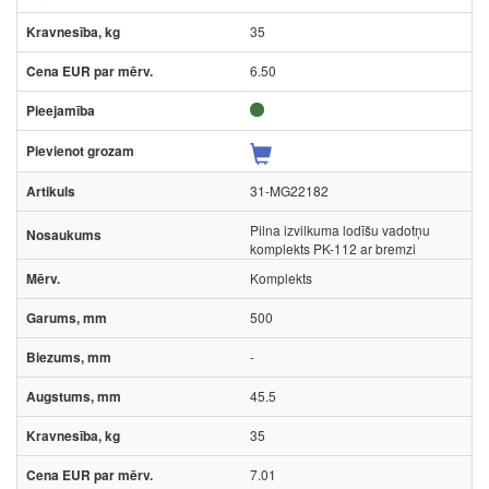
35
6.50
31-MG22182
Pilna izvilkuma lodīšu vadotņu
komplekts PK-112 ar bremzi
Komplekts
500
-
45.5
35
7.01