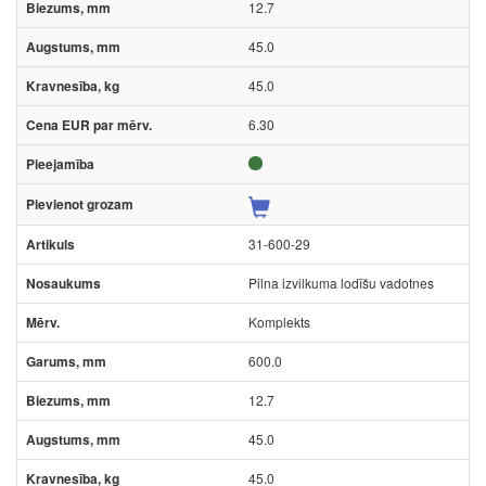
12.7
45.0
45.0
6.30
31-600-29
Pilna izvilkuma lodīšu vadotnes
Komplekts
600.0
12.7
45.0
45.0