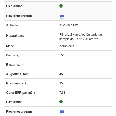
31-MG24132
Pilna izvilkuma lodīšu vadotņu
komplekts PK-112 ar bremzi
Komplekts
550
-
45.5
35
7.61