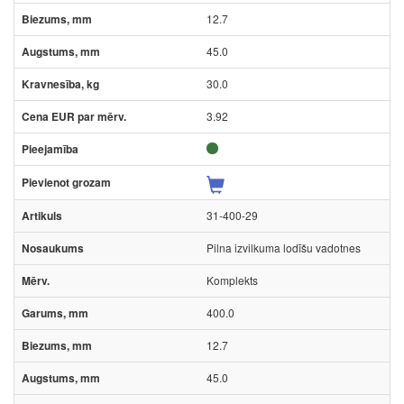
12.7
45.0
30.0
3.92
31-400-29
Pilna izvilkuma lodīšu vadotnes
Komplekts
400.0
12.7
45.0