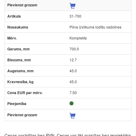
31-700
Pilna izvilkuma lodīšu vadotnes
Komplekts
700.0
12.7
45.0
45.0
7.50
Cenas norādītas bez PVN. Cenas var tikt mainītas bez iepriekšēja