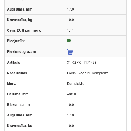
17.0
10.0
1.41
31-02PKTT17*438
Lodīšu vadotņu komplekts
Komplekts
438.0
10.0
17.0
10.0