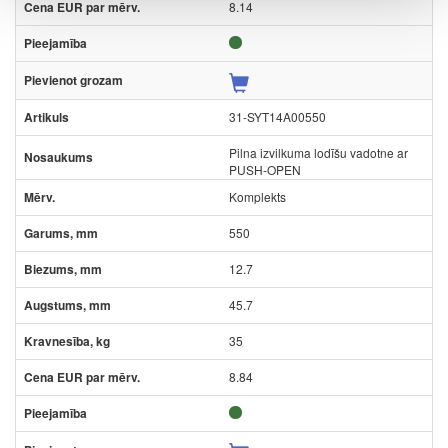
8.14
31-SYT14A00550
Pilna izvilkuma lodīšu vadotne ar
PUSH-OPEN
Komplekts
550
12.7
45.7
35
8.84