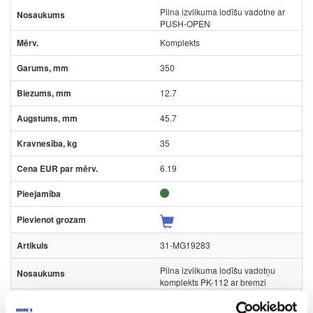
Pilna izvilkuma lodīšu vadotne ar
PUSH-OPEN
Komplekts
350
12.7
45.7
35
6.19
31-MG19283
Pilna izvilkuma lodīšu vadotņu
komplekts PK-112 ar bremzi
Komplekts