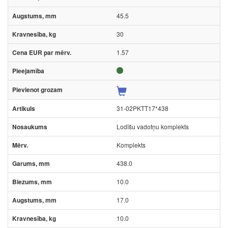
45.5
30
1.57
31-02PKTT17*438
Lodīšu vadotņu komplekts
Komplekts
438.0
10.0
17.0
10.0