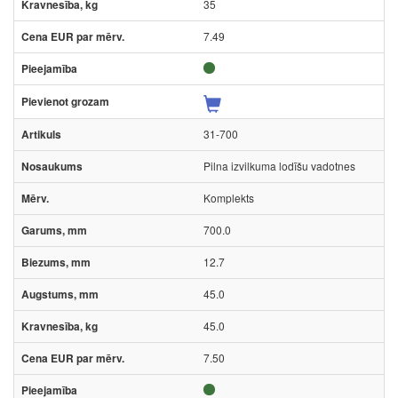
35
7.49
31-700
Pilna izvilkuma lodīšu vadotnes
Komplekts
700.0
12.7
45.0
45.0
7.50