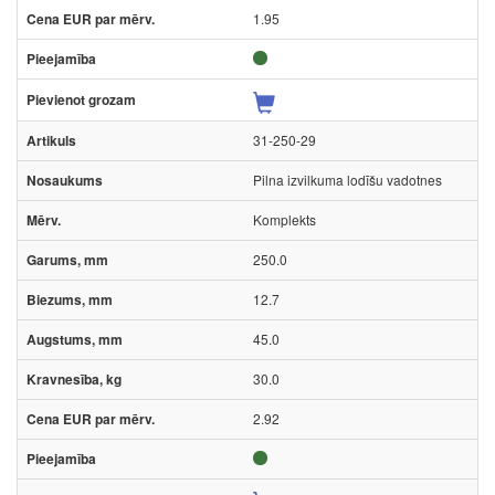
1.95
31-250-29
Pilna izvilkuma lodīšu vadotnes
Komplekts
250.0
12.7
45.0
30.0
2.92