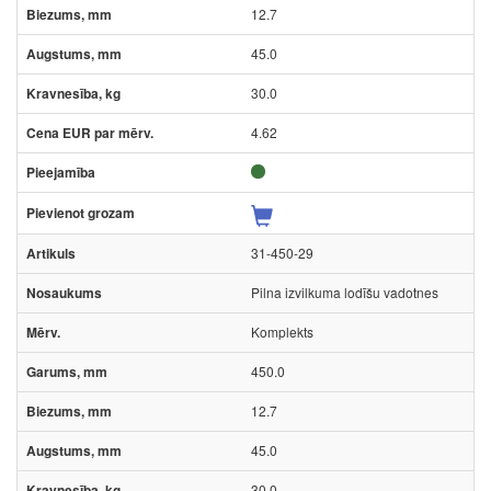
12.7
45.0
30.0
4.62
31-450-29
Pilna izvilkuma lodīšu vadotnes
Komplekts
450.0
12.7
45.0
30.0