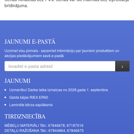
brīdinājuma.
JAUNUMI E-PASTĀ
Uzziniet visu pirmais - saņemiet informāciju par jauniem produktiem un
akcijas piedāvājumiem savā e-pastā
JAUNUMI
Uzmanību! Darba laika izmaiņas no 2026.gada 1. septembra
Galda kājas RIEX ER60
Laminēts bērza saplāksnis
TIRDZNIECĪBA
MĒBEĻU MATERIĀLI Tālr.: 67846678, 67187016
DETAĻU RAŽOŠANA Tālr.: 67844864, 67846675