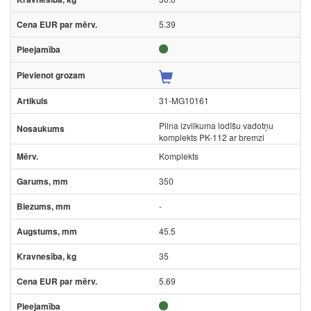
5.39
31-MG10161
Pilna izvilkuma lodīšu vadotņu
komplekts PK-112 ar bremzi
Komplekts
350
-
45.5
35
5.69