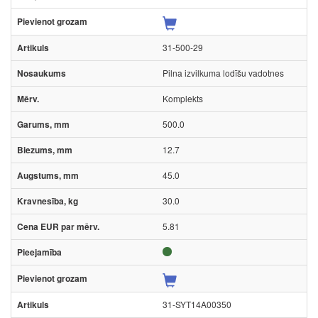
31-500-29
Pilna izvilkuma lodīšu vadotnes
Komplekts
500.0
12.7
45.0
30.0
5.81
31-SYT14A00350