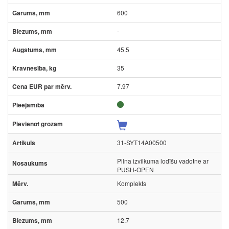
600
-
45.5
35
7.97
31-SYT14A00500
Pilna izvilkuma lodīšu vadotne ar
PUSH-OPEN
Komplekts
500
12.7