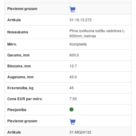
31-16.13.272
Pilna izvilkuma lodīšu vadotnes L-
600mm, melnas
Komplekts
600.0
12.7
45.0
45
7.55
31-MG24132