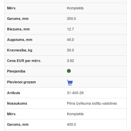
Komplekts
350.0
12.7
45.0
30.0
3.92
31-400-29
Pilna izvilkuma lodīšu vadotnes
Komplekts
400.0