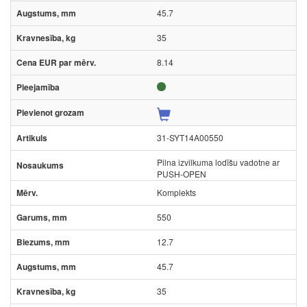
45.7
35
8.14
31-SYT14A00550
Pilna izvilkuma lodīšu vadotne ar
PUSH-OPEN
Komplekts
550
12.7
45.7
35