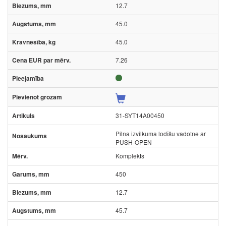
12.7
45.0
45.0
7.26
31-SYT14A00450
Pilna izvilkuma lodīšu vadotne ar
PUSH-OPEN
Komplekts
450
12.7
45.7