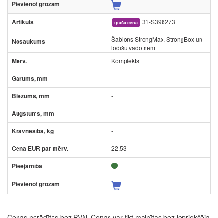
31-S396273
īpaša cena
Šablons StrongMax, StrongBox un
lodīšu vadotnēm
Komplekts
-
-
-
-
22.53
Cenas norādītas bez PVN. Cenas var tikt mainītas bez iepriekšēja