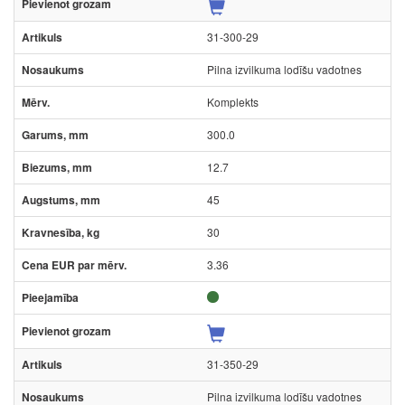
31-300-29
Pilna izvilkuma lodīšu vadotnes
Komplekts
300.0
12.7
45
30
3.36
31-350-29
Pilna izvilkuma lodīšu vadotnes