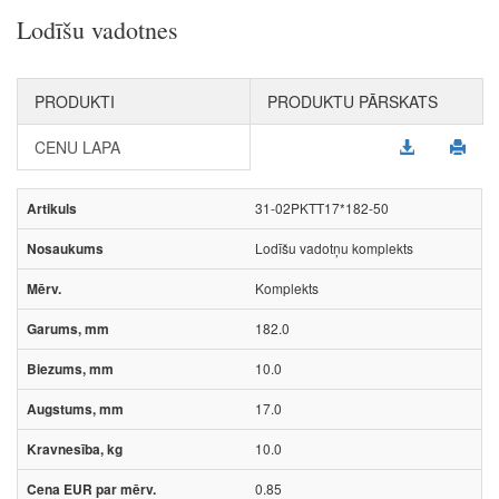
Lodīšu vadotnes
PRODUKTI
PRODUKTU PĀRSKATS
CENU LAPA
31-02PKTT17*182-50
Lodīšu vadotņu komplekts
Komplekts
182.0
10.0
17.0
10.0
0.85