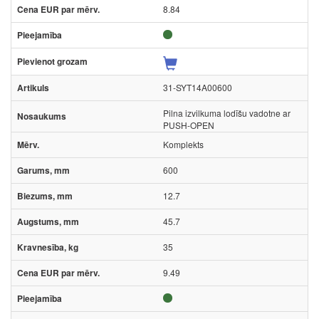
8.84
31-SYT14A00600
Pilna izvilkuma lodīšu vadotne ar
PUSH-OPEN
Komplekts
600
12.7
45.7
35
9.49