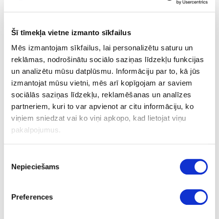
400
-
Šī tīmekļa vietne izmanto sīkfailus
45.5
Mēs izmantojam sīkfailus, lai personalizētu saturu un
reklāmas, nodrošinātu sociālo saziņas līdzekļu funkcijas
35
un analizētu mūsu datplūsmu. Informāciju par to, kā jūs
6.25
izmantojat mūsu vietni, mēs arī kopīgojam ar saviem
sociālās saziņas līdzekļu, reklamēšanas un analīzes
partneriem, kuri to var apvienot ar citu informāciju, ko
viņiem sniedzat vai ko viņi apkopo, kad lietojat viņu
pakalpojumus.
31-550-29
Pilna izvilkuma lodīšu vadotnes
Piekrišanas
Nepieciešams
izvēle
Komplekts
550.0
Preferences
12.7