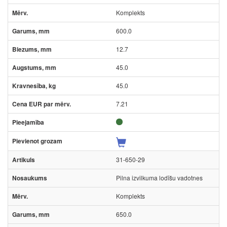
Komplekts
600.0
12.7
45.0
45.0
7.21
31-650-29
Pilna izvilkuma lodīšu vadotnes
Komplekts
650.0