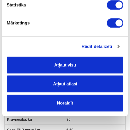
45.0
Statistika
45.0
6.30
Mārketings
Rādīt detalizēti
31-MG19980
Pilna izvilkuma lodīšu vadotņu
Atļaut visu
komplekts PK-112 ar bremzi
Komplekts
Atļaut atlasi
450
-
Noraidīt
45.5
35
6.50