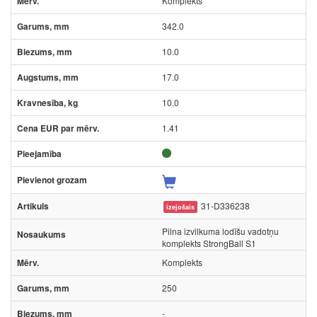
Komplekts
342.0
10.0
17.0
10.0
1.41
31-D336238
izejošais
Pilna izvilkuma lodīšu vadotņu
komplekts StrongBall S1
Komplekts
250
-