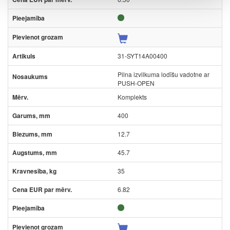
31-SYT14A00400
Pilna izvilkuma lodīšu vadotne ar
PUSH-OPEN
Komplekts
400
12.7
45.7
35
6.82