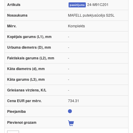
24-M91C201
pasūtījums
MAFELL putekļusūcējs S25L
Komplekts
-
-
-
-
-
-
734.31