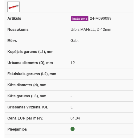
24-M090099
īpaša cena
Urbis MAFELL, D-12mm
Gab.
-
12
-
-
-
L
61.04