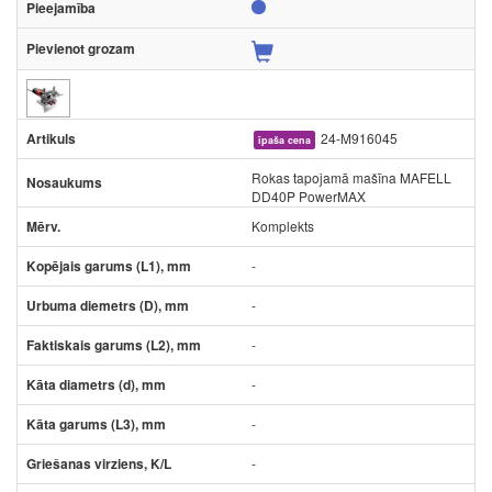
24-M916045
īpaša cena
Rokas tapojamā mašīna MAFELL
DD40P PowerMAX
Komplekts
-
-
-
-
-
-