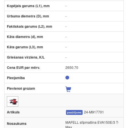
-
-
-
-
-
-
2650.70
24-M917701
pasūtījums
MAFELL slīpmašina EVA150E/3 T-
Max