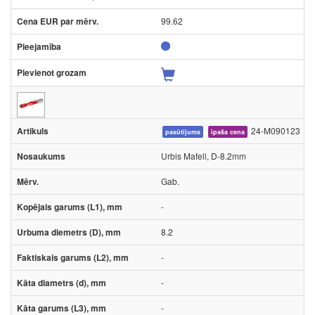
99.62
24-M090123
pasūtījums
īpaša cena
Urbis Mafell, D-8.2mm
Gab.
-
8.2
-
-
-