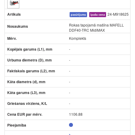
24-M918625
pasūtījums
īpaša cena
Rokas tapojamā mašīna MAFELL
DDF40-TRC MidiMAX
Komplekts
-
-
-
-
-
-
1106.88