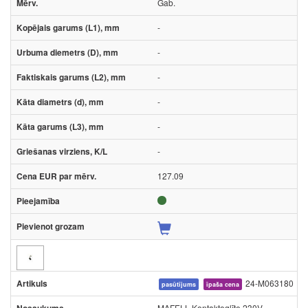
Gab.
-
-
-
-
-
-
127.09
24-M063180
pasūtījums
īpaša cena
MAFELL Kontaktoglīte 230V