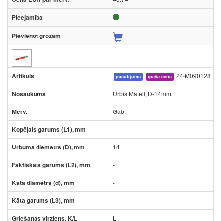
24-M090128
pasūtījums
īpaša cena
Urbis Mafell, D-14mm
Gab.
-
14
-
-
-
L