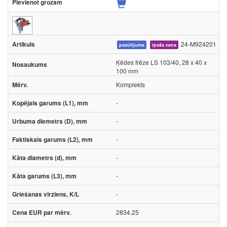
24-M924201
pasūtījums
īpaša cena
Ķēdes frēze LS 103/40, 28 x 40 x
100 mm
Komplekts
-
-
-
-
-
-
2834.25