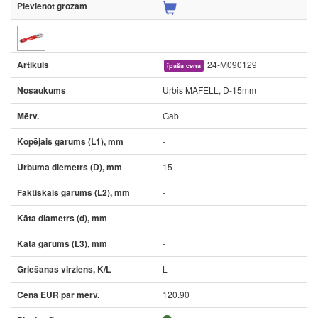
24-M090129
īpaša cena
Urbis MAFELL, D-15mm
Gab.
-
15
-
-
-
L
120.90