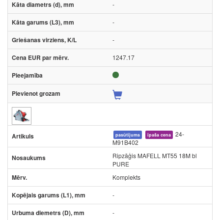
-
-
-
1247.17
24-
pasūtījums
īpaša cena
M91B402
Ripzāģis MAFELL MT55 18M bl
PURE
Komplekts
-
-