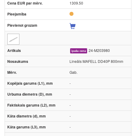
1309.50
24-M203980
īpaša cena
Lineāls MAFELL DD40P 800mm
Gab.
-
-
-
-
-