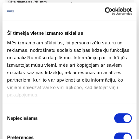
-
-
-
Šī tīmekļa vietne izmanto sīkfailus
8.10
Mēs izmantojam sīkfailus, lai personalizētu saturu un
reklāmas, nodrošinātu sociālo saziņas līdzekļu funkcijas
un analizētu mūsu datplūsmu. Informāciju par to, kā jūs
izmantojat mūsu vietni, mēs arī kopīgojam ar saviem
sociālās saziņas līdzekļu, reklamēšanas un analīzes
partneriem, kuri to var apvienot ar citu informāciju, ko
24-M203473
īpaša cena
viņiem sniedzat vai ko viņi apkopo, kad lietojat viņu
MAFELL Atduru komplekts
pakalpojumus.
Gab.
Piekrišanas
-
Nepieciešams
izvēle
-
Preferences