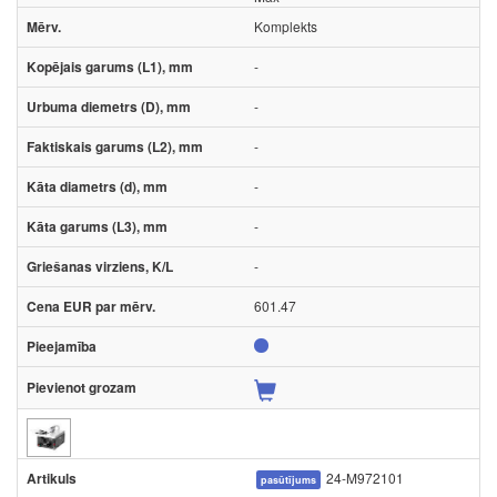
Komplekts
-
-
-
-
-
-
601.47
24-M972101
pasūtījums