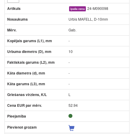
24-M090098
īpaša cena
Urbis MAFELL, D-10mm
Gab.
-
10
-
-
-
L
52.94