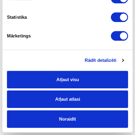
-
-
Statistika
-
-
Mārketings
11.15
Rādīt detalizēti
Atļaut visu
24-M066182
īpaša cena
Atļaut atlasi
MAFELL atsperes tapojamai
mašīnai DDF40
Gab.
Noraidīt
-