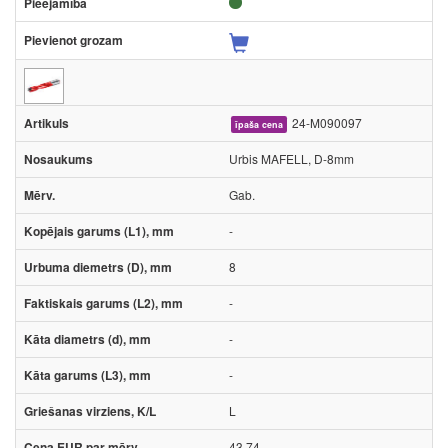
24-M090097
īpaša cena
Urbis MAFELL, D-8mm
Gab.
-
8
-
-
-
L
43.74