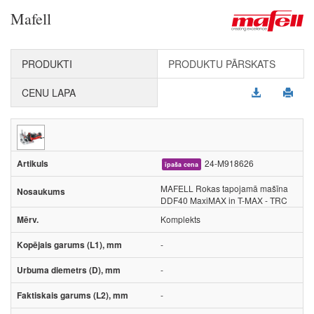
Mafell
PRODUKTI
PRODUKTU PĀRSKATS
CENU LAPA
24-M918626
īpaša cena
MAFELL Rokas tapojamā mašīna
DDF40 MaxiMAX in T-MAX - TRC
Komplekts
-
-
-