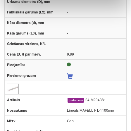
-
-
-
-
-
9.89
24-M204381
īpaša cena
Lineāls MAFELL F L-1100mm
Gab.