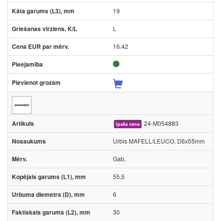
19
L
16.42
24-M054883
īpaša cena
Urbis MAFELL/LEUCO, D6x55mm
Gab.
55.5
6
30