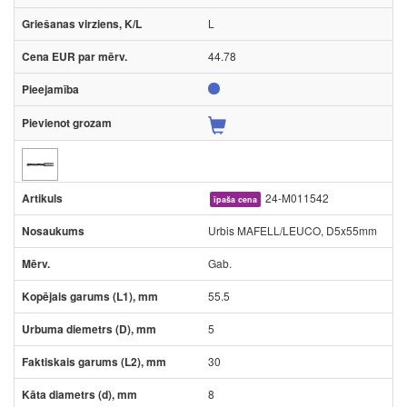
L
44.78
24-M011542
īpaša cena
Urbis MAFELL/LEUCO, D5x55mm
Gab.
55.5
5
30
8