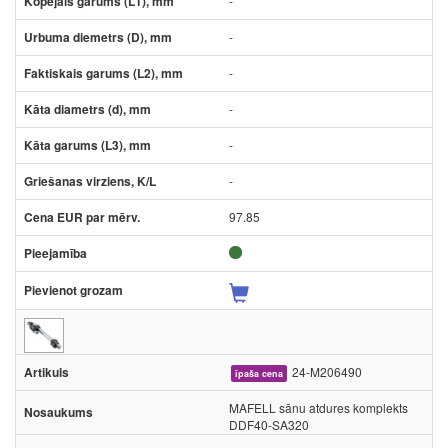
-
-
-
-
-
-
97.85
24-M206490
īpaša cena
MAFELL sānu atdures komplekts
DDF40-SA320