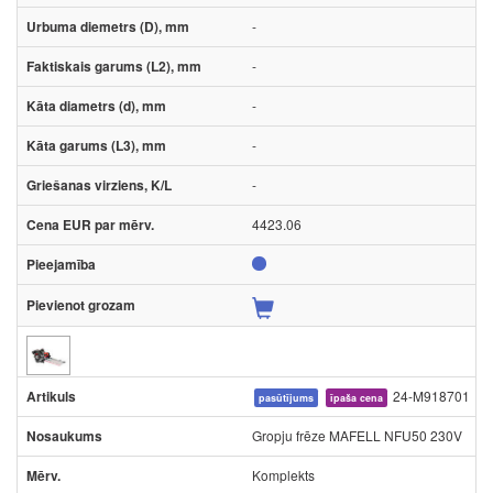
-
-
-
-
-
4423.06
24-M918701
pasūtījums
īpaša cena
Gropju frēze MAFELL NFU50 230V
Komplekts