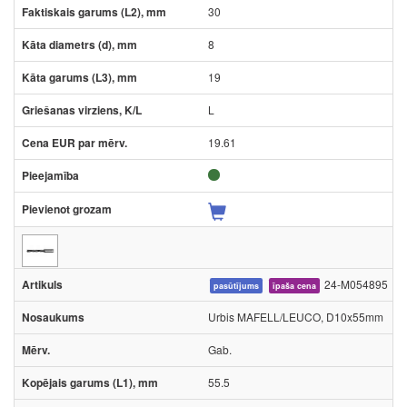
30
8
19
L
19.61
24-M054895
pasūtījums
īpaša cena
Urbis MAFELL/LEUCO, D10x55mm
Gab.
55.5