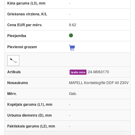
-
-
9.62
24-M063170
īpaša cena
MAFELL Kontaktoglīte DDF 40 230V
Gab.
-
-
-