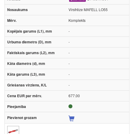
Virsfrēze MAFELL LO55
Komplekts
-
-
-
-
-
-
677.00