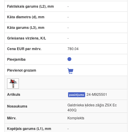
-
-
-
-
780.04
24-M925501
pasūtījums
Galdnieka ķēdes zāģis ZSX Ec
400Q
Komplekts
-