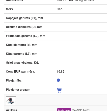
Gab.
-
-
-
-
-
-
16.82
24-M91A901
īpaša cena