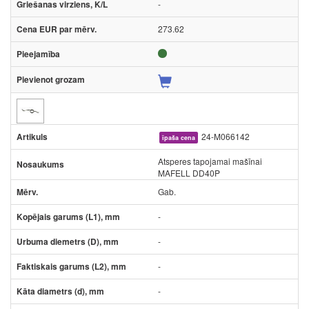
-
273.62
24-M066142
īpaša cena
Atsperes tapojamai mašīnai
MAFELL DD40P
Gab.
-
-
-
-