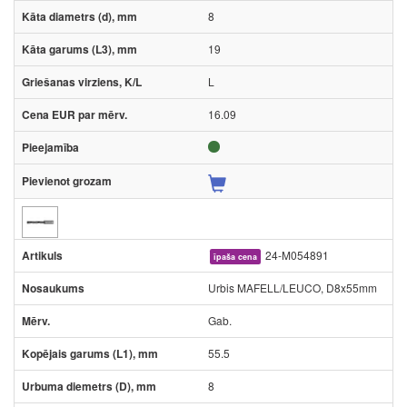
8
19
L
16.09
24-M054891
īpaša cena
Urbis MAFELL/LEUCO, D8x55mm
Gab.
55.5
8