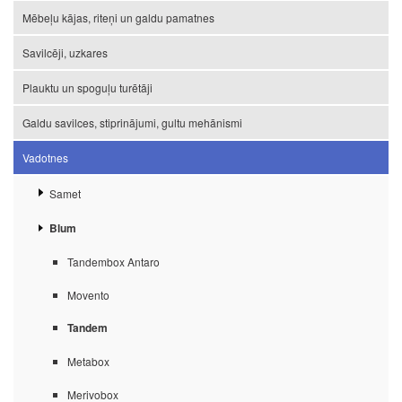
Mēbeļu kājas, riteņi un galdu pamatnes
Savilcēji, uzkares
Plauktu un spoguļu turētāji
Galdu savilces, stiprinājumi, gultu mehānismi
Vadotnes
Samet
Blum
Tandembox Antaro
Movento
Tandem
Metabox
Merivobox