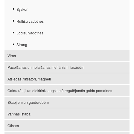
Syskor
Rullīšu vadotnes
Lodīšu vadotnes
Strong
Viras
Pacelšanas un nolaišanas mehānismi fasādēm
Atslēgas, fiksatori, magnēti
Galdu rāmji un elektriski augstumā regulējamās galda pamatnes
Skapjiem un garderobēm
Vannas istabai
Ofisam