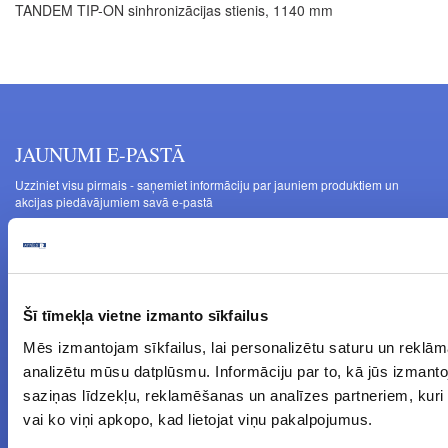
TANDEM TIP-ON sinhronizācijas stienis, 1140 mm
JAUNUMI E-PASTĀ
Uzziniet visu pirmais - saņemiet informāciju par jauniem produktiem un
akcijas piedāvājumiem savā e-pastā
JAUNUMI
Uzmanību! Darba laika izmaiņas no 2026.gada 1. septembra
Šī tīmekļa vietne izmanto sīkfailus
Galda kājas RIEX ER60
Mēs izmantojam sīkfailus, lai personalizētu saturu un reklām
Laminēts bērza saplāksnis
analizētu mūsu datplūsmu. Informāciju par to, kā jūs izmant
saziņas līdzekļu, reklamēšanas un analīzes partneriem, kuri t
TIRDZNIECĪBA
vai ko viņi apkopo, kad lietojat viņu pakalpojumus.
MĒBEĻU MATERIĀLI Tālr.: 67846678, 67187016