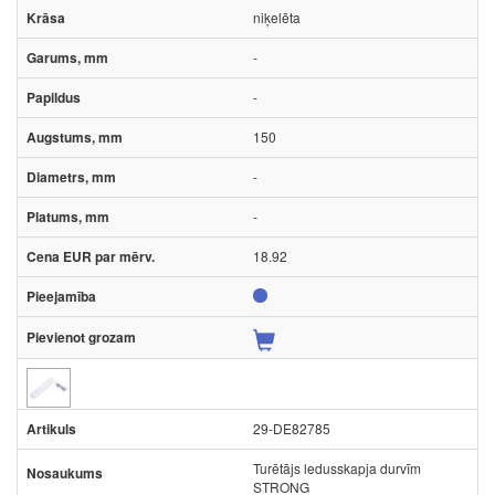
niķelēta
-
-
150
-
-
18.92
29-DE82785
Turētājs ledusskapja durvīm
STRONG