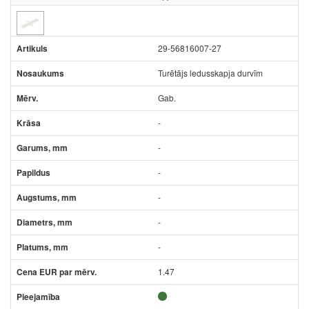
29-56816007-27
Turētājs ledusskapja durvīm
Gab.
-
-
-
-
-
-
1.47