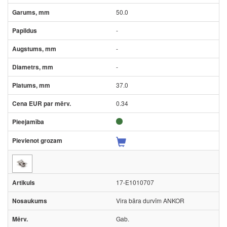
50.0
-
-
-
37.0
0.34
17-E1010707
Vira bāra durvīm ANKOR
Gab.