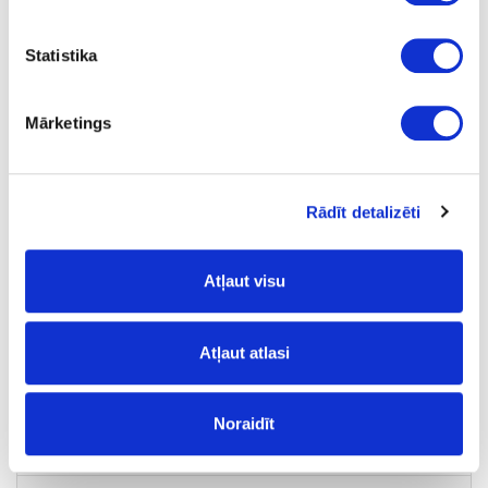
3.62
Statistika
Mārketings
17-402800
Rādīt detalizēti
Klaviervira 30.5x2300mm
Gab.
Atļaut visu
nerūsējoša tērauda
2300
Atļaut atlasi
-
-
Noraidīt
-