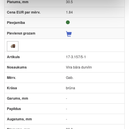
30.5
1.84
17-3.157/5-1
Vira bāra durvīm
Gab.
brūna
-
-
-