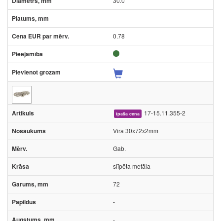
30.0
-
0.78
17-15.11.355-2
īpaša cena
Vira 30x72x2mm
Gab.
slīpēta metāla
72
-
-