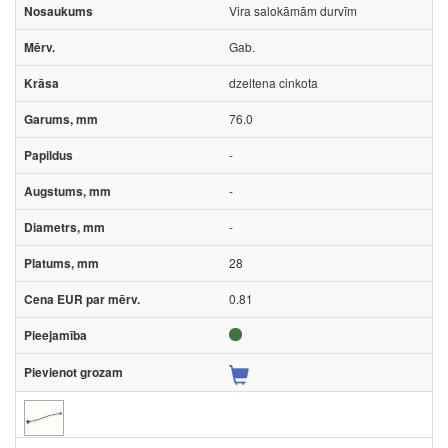
Vira salokāmām durvīm
Gab.
dzeltena cinkota
76.0
-
-
-
28
0.81