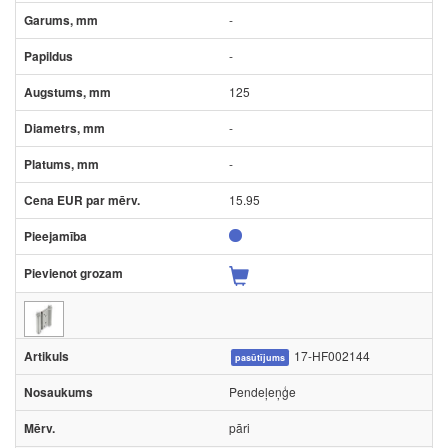
-
-
125
-
-
15.95
17-HF002144
pasūtījums
Pendeļeņģe
pāri