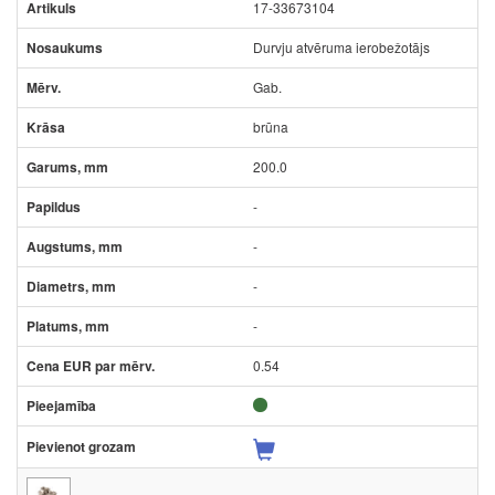
17-33673104
Durvju atvēruma ierobežotājs
Gab.
brūna
200.0
-
-
-
-
0.54