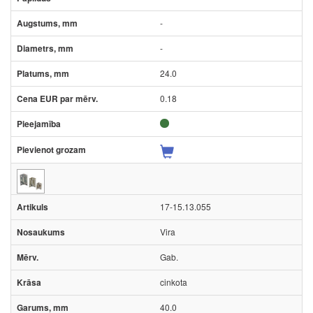
-
-
24.0
0.18
17-15.13.055
Vira
Gab.
cinkota
40.0