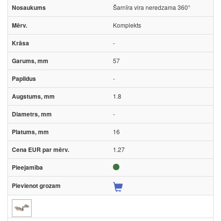
Šarnīra vira neredzama 360°
Komplekts
-
57
-
1.8
-
16
1.27