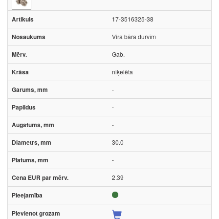
17-3516325-38
Vira bāra durvīm
Gab.
niķelēta
-
-
-
30.0
-
2.39