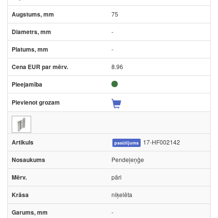
75
-
-
8.96
17-HF002142
pasūtījums
Pendeļeņģe
pāri
niķelēta
-