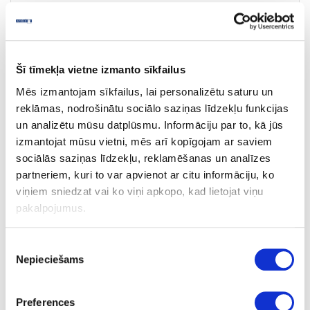
Šī tīmekļa vietne izmanto sīkfailus
Mēs izmantojam sīkfailus, lai personalizētu saturu un
17-15.11.350-1
reklāmas, nodrošinātu sociālo saziņas līdzekļu funkcijas
Vira salokāmam galdam
un analizētu mūsu datplūsmu. Informāciju par to, kā jūs
izmantojat mūsu vietni, mēs arī kopīgojam ar saviem
Gab.
sociālās saziņas līdzekļu, reklamēšanas un analīzes
pulēta misiņa
partneriem, kuri to var apvienot ar citu informāciju, ko
viņiem sniedzat vai ko viņi apkopo, kad lietojat viņu
72
pakalpojumus.
-
-
Piekrišanas
Nepieciešams
izvēle
-
30
Preferences