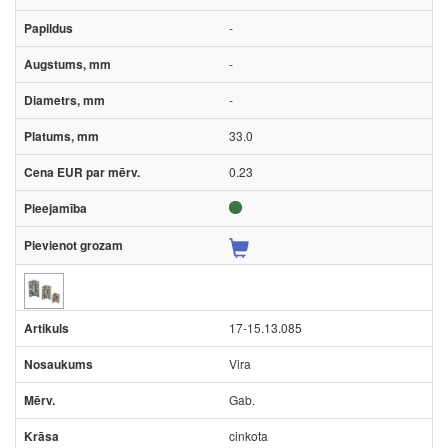
-
-
-
33.0
0.23
17-15.13.085
Vira
Gab.
cinkota