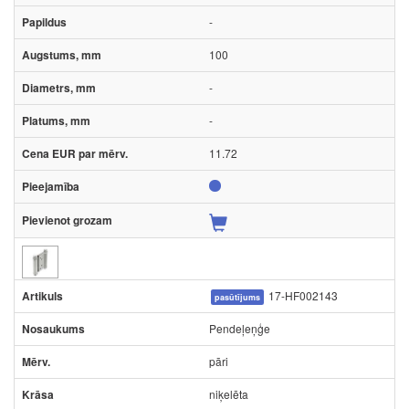
-
100
-
-
11.72
17-HF002143
pasūtījums
Pendeļeņģe
pāri
niķelēta