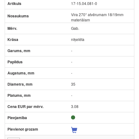
17-15.04.081-0
Vira 270° atvērumam 18/19mm
materiālam
Gab.
niķelēta
-
-
-
35
-
3.08