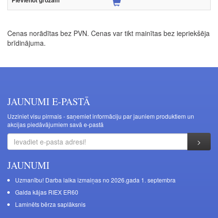
Cenas norādītas bez PVN. Cenas var tikt mainītas bez iepriekšēja
brīdinājuma.
JAUNUMI E-PASTĀ
Uzziniet visu pirmais - saņemiet informāciju par jauniem produktiem un
akcijas piedāvājumiem savā e-pastā
JAUNUMI
Uzmanību! Darba laika izmaiņas no 2026.gada 1. septembra
Galda kājas RIEX ER60
Laminēts bērza saplāksnis