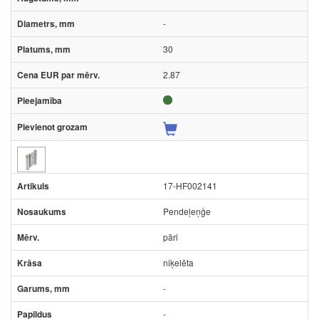
-
30
2.87
17-HF002141
Pendeļeņģe
pāri
niķelēta
-
-