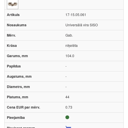
17-15.05.061
Universālā vira SISO
Gab.
niķelēta
104.0
-
-
-
44
0.73