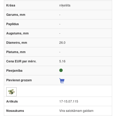
niķelēta
-
-
-
26.0
-
5.16
17-15.07.115
Vira salokāmam galdam