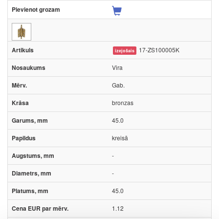
17-ZS100005K
izejošais
Vira
Gab.
bronzas
45.0
kreisā
-
-
45.0
1.12