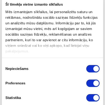
Šī tīmekļa vietne izmanto sīkfailus
SAISTĪTIE PRODUKTI
Mēs izmantojam sīkfailus, lai personalizētu saturu un
reklāmas, nodrošinātu sociālo saziņas līdzekļu funkcijas
un analizētu mūsu datplūsmu. Informāciju par to, kā jūs
Plātņu materiāli
Laminētas kokskaidu plātnes (LKSP)
izmantojat mūsu vietni, mēs arī kopīgojam ar saviem
sociālās saziņas līdzekļu, reklamēšanas un analīzes
Kronospan
Kronodesign noliktavas programma
partneriem, kuri to var apvienot ar citu informāciju, ko
viņiem sniedzat vai ko viņi apkopo, kad lietojat viņu
01-B5994-SU-18
pakalpojumus.
K5994(B5994)
Piekrišanas
HU156994
Nepieciešams
izvēle
Alby Blue
Preferences
SU
nav
Statistika
2800