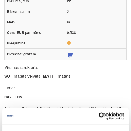
22
2
m
0.538
Virsmas struktūra:
SU
- matēts velvets;
MATT
- matēts;
Līme:
nav
- nav;
Apjoma atlaides: 1-3 ruļļiem 15%, 4-6 ruļļiem 20%, vairāk kā 10
ruļļiem 26%. Dekoriem ar atzīmi "Īpaša cena" maksimālā atlaide
ruļļiem 15%. Pilniem ruļļiem atlaide 15%.