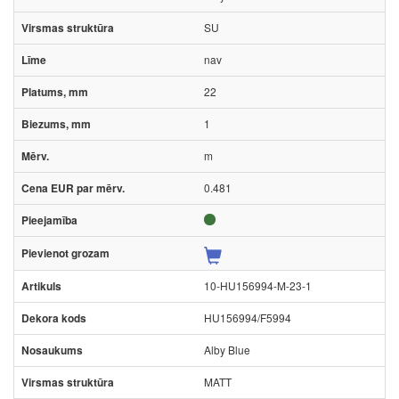
SU
nav
22
1
m
0.481
10-HU156994-M-23-1
HU156994/F5994
Alby Blue
MATT