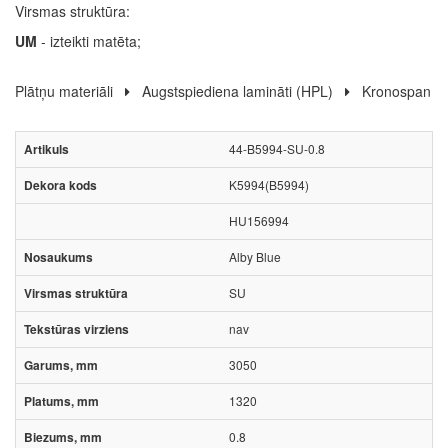
Virsmas struktūra:
UM
- izteikti matēta;
Plātņu materiāli
Augstspiediena lamināti (HPL)
Kronospan
44-B5994-SU-0.8
K5994(B5994)
HU156994
Alby Blue
SU
nav
3050
1320
0.8