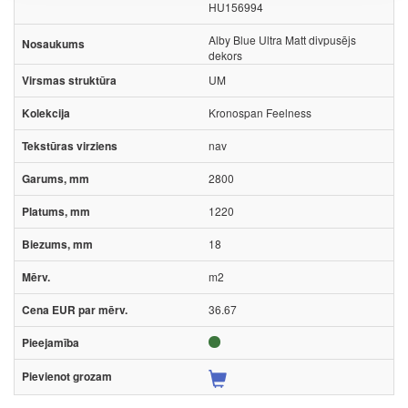
HU156994
Alby Blue Ultra Matt divpusējs
dekors
UM
Kronospan Feelness
nav
2800
1220
18
m2
36.67