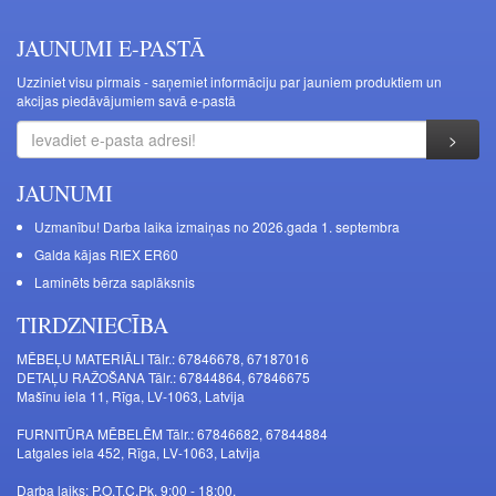
JAUNUMI E-PASTĀ
Uzziniet visu pirmais - saņemiet informāciju par jauniem produktiem un
akcijas piedāvājumiem savā e-pastā
JAUNUMI
Uzmanību! Darba laika izmaiņas no 2026.gada 1. septembra
Galda kājas RIEX ER60
Laminēts bērza saplāksnis
TIRDZNIECĪBA
MĒBEĻU MATERIĀLI Tālr.: 67846678, 67187016
DETAĻU RAŽOŠANA Tālr.: 67844864, 67846675
Mašīnu iela 11, Rīga, LV-1063, Latvija
FURNITŪRA MĒBELĒM Tālr.: 67846682, 67844884
Latgales iela 452, Rīga, LV-1063, Latvija
Darba laiks: P.O.T.C.Pk. 9:00 - 18:00,