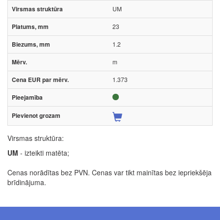
UM
23
1.2
m
1.373
Virsmas struktūra:
UM
- izteikti matēta;
Cenas norādītas bez PVN. Cenas var tikt mainītas bez iepriekšēja
brīdinājuma.