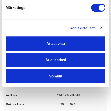
2070
Mārketings
18
m2
Rādīt detalizēti
12.37
Atļaut visu
Atļaut atlasi
Virsmas struktūra:
SU
- matēts velvets;
Noraidīt
Plātņu materiāli
Matētas PET/PP MDF plātnes
49-F5994-UM-18
K5994(F5994)