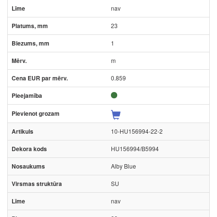
nav
23
1
m
0.859
10-HU156994-22-2
HU156994/B5994
Alby Blue
SU
nav