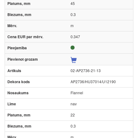
45
0.3
m
0.347
02-AP2736-21-13
AP2736/HU37014/U12190
Flannel
nav
22
0.3
m