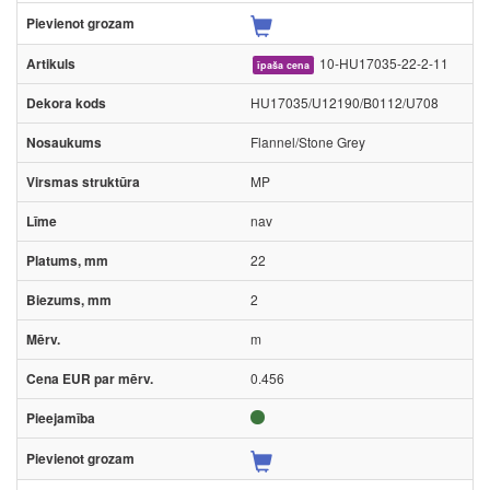
10-HU17035-22-2-11
īpaša cena
HU17035/U12190/B0112/U708
Flannel/Stone Grey
MP
nav
22
2
m
0.456