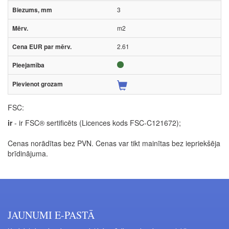
3
m2
2.61
FSC:
ir
- ir FSC® sertificēts (Licences kods FSC-C121672);
Cenas norādītas bez PVN. Cenas var tikt mainītas bez iepriekšēja
brīdinājuma.
JAUNUMI E-PASTĀ