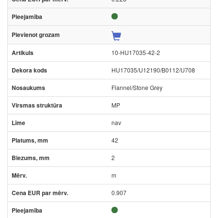
10-HU17035-42-2
HU17035/U12190/B0112/U708
Flannel/Stone Grey
MP
nav
42
2
m
0.907