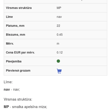
MP
nav
22
0.45
m
0.12
Līme:
nav
- nav;
Virsmas struktūra:
MP
- smalka apelsīna miza;