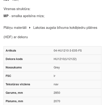
Virsmas struktūra:
MP
- smalka apelsīna miza;
Plātņu materiāli
Lakotas augsta blīvuma kokšķiedru plātnes
(HDF) ar dekoru
04-HU1210-3-E05-FS
HU1210(U12122)
Grey
ir
nav
2850
2070