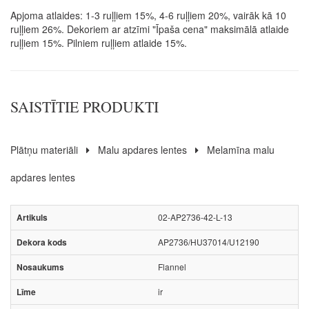
Apjoma atlaides: 1-3 ruļļiem 15%, 4-6 ruļļiem 20%, vairāk kā 10
ruļļiem 26%. Dekoriem ar atzīmi "Īpaša cena" maksimālā atlaide
ruļļiem 15%. Pilniem ruļļiem atlaide 15%.
SAISTĪTIE PRODUKTI
Plātņu materiāli
Malu apdares lentes
Melamīna malu
apdares lentes
02-AP2736-42-L-13
AP2736/HU37014/U12190
Flannel
ir