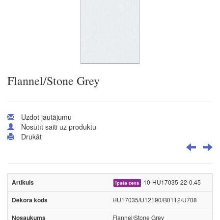
Flannel/Stone Grey
Uzdot jautājumu
Nosūtīt saiti uz produktu
Drukāt
10-HU17035-22-0.45
īpaša cena
HU17035/U12190/B0112/U708
Flannel/Stone Grey