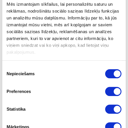
Mēs izmantojam sīkfailus, lai personalizētu saturu un
reklāmas, nodrošinātu sociālo saziņas līdzekļu funkcijas
02-AP2736-42-13
un analizētu mūsu datplūsmu. Informāciju par to, kā jūs
izmantojat mūsu vietni, mēs arī kopīgojam ar saviem
AP2736/HU37014/U12190
sociālās saziņas līdzekļu, reklamēšanas un analīzes
Flannel
partneriem, kuri to var apvienot ar citu informāciju, ko
viņiem sniedzat vai ko viņi apkopo, kad lietojat viņu
nav
pakalpojumus.
42
0.3
Piekrišanas
Nepieciešams
izvēle
m
0.215
Preferences
Statistika
Līme:
Mārketings