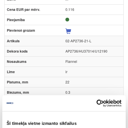
0.116
02-AP2736-21-L
AP2736/HU37014/U12190
Flannel
ir
22
0.3
m
0.158
Šī tīmekļa vietne izmanto sīkfailus