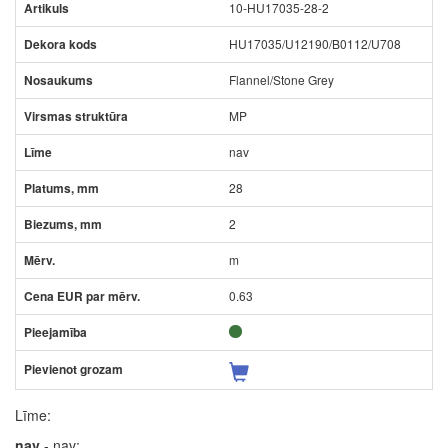
10-HU17035-28-2
HU17035/U12190/B0112/U708
Flannel/Stone Grey
MP
nav
28
2
m
0.63
Līme:
nav
- nav;