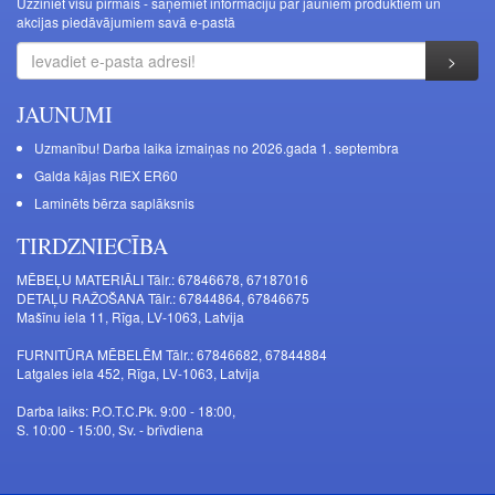
Uzziniet visu pirmais - saņemiet informāciju par jauniem produktiem un
akcijas piedāvājumiem savā e-pastā
JAUNUMI
Uzmanību! Darba laika izmaiņas no 2026.gada 1. septembra
Galda kājas RIEX ER60
Laminēts bērza saplāksnis
TIRDZNIECĪBA
MĒBEĻU MATERIĀLI Tālr.: 67846678, 67187016
DETAĻU RAŽOŠANA Tālr.: 67844864, 67846675
Mašīnu iela 11, Rīga, LV-1063, Latvija
FURNITŪRA MĒBELĒM Tālr.: 67846682, 67844884
Latgales iela 452, Rīga, LV-1063, Latvija
Darba laiks: P.O.T.C.Pk. 9:00 - 18:00,
S. 10:00 - 15:00, Sv. - brīvdiena