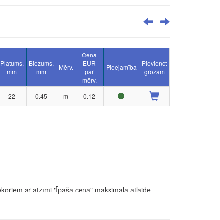
Cena
Platums,
Biezums,
EUR
Pievienot
Mērv.
Pieejamība
mm
mm
par
grozam
mērv.
22
0.45
m
0.12
ekoriem ar atzīmi "Īpaša cena" maksimālā atlaide