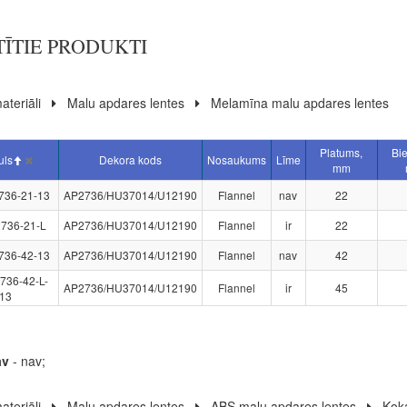
TĪTIE PRODUKTI
ateriāli
Malu apdares lentes
Melamīna malu apdares lentes
Platums,
Bi
uls
Dekora kods
Nosaukums
Līme
mm
736-21-13
AP2736/HU37014/U12190
Flannel
nav
22
736-21-L
AP2736/HU37014/U12190
Flannel
ir
22
736-42-13
AP2736/HU37014/U12190
Flannel
nav
42
736-42-L-
AP2736/HU37014/U12190
Flannel
ir
45
13
av
- nav;
ateriāli
Malu apdares lentes
ABS malu apdares lentes
Koka