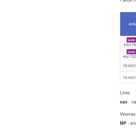
Arti
īpaša
HU170
īpaša
HU1703
10-HU1
10-HU1
Līme:
nav
- na
Virsmas 
MP
- sm