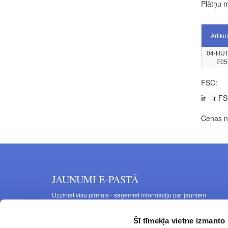
Plātņu m
Artiku
04-HU1
E05
FSC:
ir
- ir F
Cenas no
JAUNUMI E-PASTĀ
Uzziniet visu pirmais - saņemiet informāciju par jauniem
produktiem un akcijas piedāvājumiem savā e-pastā
Šī tīmekļa vietne izmanto 