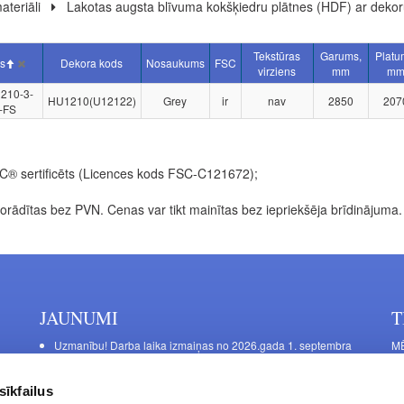
ateriāli
Lakotas augsta blīvuma kokšķiedru plātnes (HDF) ar dekor
Tekstūras
Garums,
Platu
ls
Dekora kods
Nosaukums
FSC
virziens
mm
m
210-3-
HU1210(U12122)
Grey
ir
nav
2850
207
-FS
SC® sertificēts (Licences kods FSC-C121672);
rādītas bez PVN. Cenas var tikt mainītas bez iepriekšēja brīdinājuma.
JAUNUMI
T
Uzmanību! Darba laika izmaiņas no 2026.gada 1. septembra
MĒ
DE
Galda kājas RIEX ER60
Ma
Laminēts bērza saplāksnis
sīkfailus