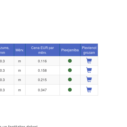
ezums,
Cena EUR par
Pievienot
Mērv.
Pieejamība
mm
mērv.
grozam
0.3
m
0.116
0.3
m
0.158
0.3
m
0.215
0.3
m
0.347
 un fantāzijas dekori