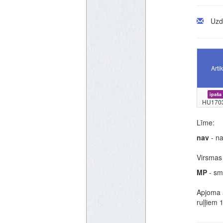
Uzd
Arti
īpaša
HU1703
Līme:
nav
- na
Virsmas 
MP
- sm
Apjoma a
ruļļiem 