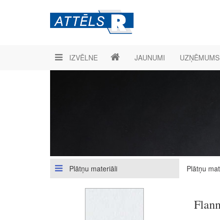
IZVĒLNE
JAUNUMI
UZŅĒMUMS
Plātņu materiāli
Plātņu mate
Flann