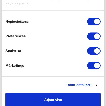
pakalpojumus.
1320
0.8
Piekrišanas
Nepieciešams
izvēle
m2
16.67
Preferences
Statistika
Virsmas struktūra:
Mārketings
BS
- biroja stils;
Plātņu materiāli
Laminētas kokskaidu plātnes (LKSP)
Rādīt detalizēti
Kronospan
Kronodesign noliktavas programma
Atļaut visu
01-B6299-BS-18