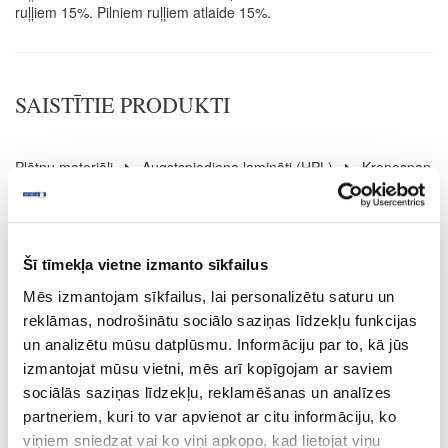
ruļļiem 15%. Pilniem ruļļiem atlaide 15%.
SAISTĪTIE PRODUKTI
Plātņu materiāli
Augstspiediena lamināti (HPL)
Kronospan
44-B6299-BS-0.8
K6299(B6299)
Šī tīmekļa vietne izmanto sīkfailus
Mēs izmantojam sīkfailus, lai personalizētu saturu un
HU17299
reklāmas, nodrošinātu sociālo saziņas līdzekļu funkcijas
Cobalt Grey
un analizētu mūsu datplūsmu. Informāciju par to, kā jūs
izmantojat mūsu vietni, mēs arī kopīgojam ar saviem
BS
sociālās saziņas līdzekļu, reklamēšanas un analīzes
nav
partneriem, kuri to var apvienot ar citu informāciju, ko
viņiem sniedzat vai ko viņi apkopo, kad lietojat viņu
3050