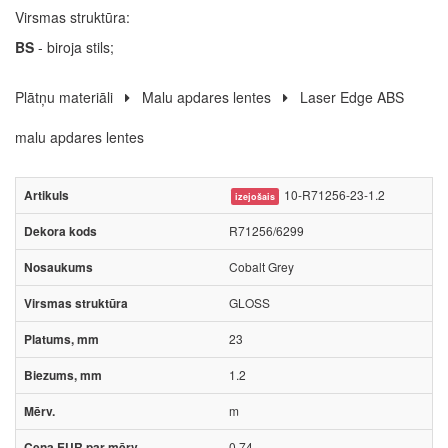
Virsmas struktūra:
BS
- biroja stils;
Plātņu materiāli
Malu apdares lentes
Laser Edge ABS
malu apdares lentes
10-R71256-23-1.2
izejošais
R71256/6299
Cobalt Grey
GLOSS
23
1.2
m
0.74