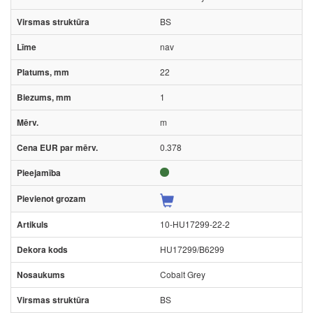
BS
nav
22
1
m
0.378
10-HU17299-22-2
HU17299/B6299
Cobalt Grey
BS