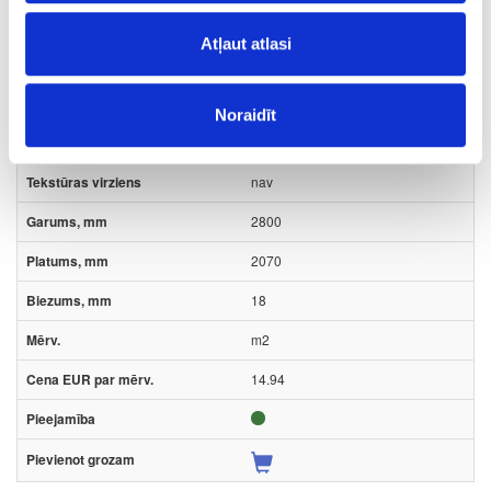
K6299(B6299)
Atļaut atlasi
HU176299
Cobalt Grey
Noraidīt
BS
nav
2800
2070
18
m2
14.94