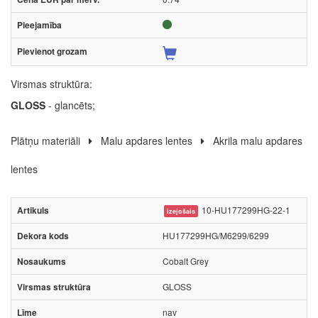
Virsmas struktūra:
GLOSS
- glancēts;
Plātņu materiāli
Malu apdares lentes
Akrila malu apdares
lentes
10-HU177299HG-22-1
izejošais
HU177299HG/M6299/6299
Cobalt Grey
GLOSS
nav