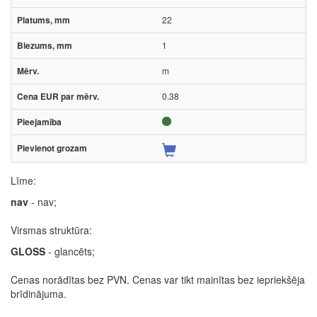
22
1
m
0.38
Līme:
nav
- nav;
Virsmas struktūra:
GLOSS
- glancēts;
Cenas norādītas bez PVN. Cenas var tikt mainītas bez iepriekšēja
brīdinājuma.