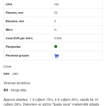
nav
22
2
m
0.542
Līme:
nav
- nav;
Virsmas struktūra:
BS
- biroja stils;
Apjoma atlaides: 1-3 ruļļiem 15%, 4-6 ruļļiem 20%, vairāk kā 10
ruļļiem 26%. Dekoriem ar atzīmi "Īpaša cena" maksimālā atlaide