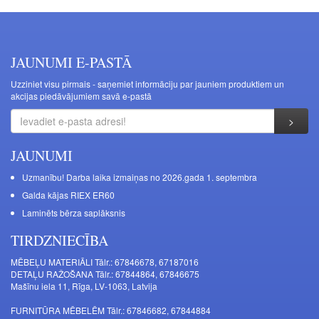
JAUNUMI E-PASTĀ
Uzziniet visu pirmais - saņemiet informāciju par jauniem produktiem un
akcijas piedāvājumiem savā e-pastā
JAUNUMI
Uzmanību! Darba laika izmaiņas no 2026.gada 1. septembra
Galda kājas RIEX ER60
Laminēts bērza saplāksnis
TIRDZNIECĪBA
MĒBEĻU MATERIĀLI Tālr.: 67846678, 67187016
DETAĻU RAŽOŠANA Tālr.: 67844864, 67846675
Mašīnu iela 11, Rīga, LV-1063, Latvija
FURNITŪRA MĒBELĒM Tālr.: 67846682, 67844884